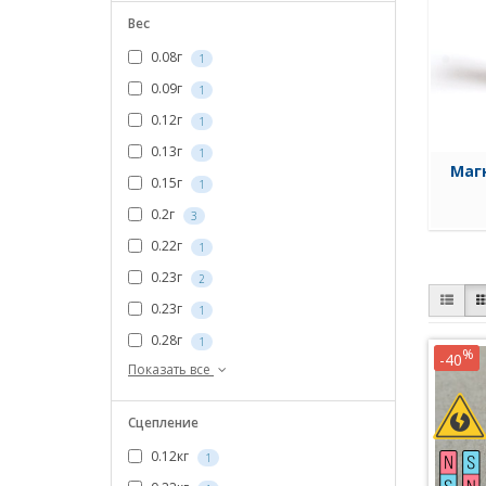
Вес
0.08г
1
0.09г
1
0.12г
1
0.13г
1
Маг
0.15г
1
0.2г
3
0.22г
1
0.23г
2
0.23г
1
0.28г
1
%
-40
Показать все
Сцепление
0.12кг
1