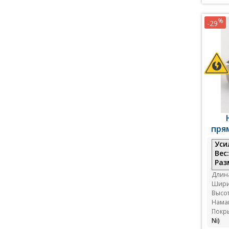
%
-29
пря
Уси
Вес
Раз
Длин
Шири
Высо
Нама
Покр
Ni)