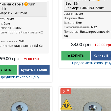
Вес:
12г
лие на отрыв
:
8кг
Размер:
L40-B8-H5mm
:
11г
мер:
D20-H5mm
Длина:
40мм
Ширина:
8мм
етр:
20мм
Высота:
5мм
та:
5мм
Намагничивание:
N42
стие d1:
3.5мм
Покрытие:
Никелированное (Ni
стие под потай (зенковка) d2:
Ni)
гничивание:
N42
83.00 грн
120.00 гр
ытие:
Никелированное (Ni-Cu-
КУПИТЬ
Купить В 1
59.00 грн
75.00 грн
Предложить свою цен
КУПИТЬ
Купить В 1 Клик
Предложить свою цену
%
-21