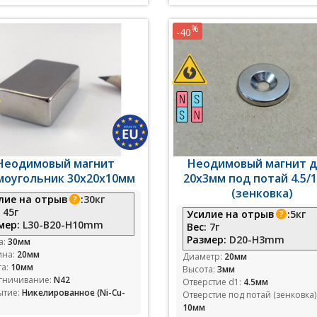
%
-40
Неодимовый магнит
Неодимовый магнит д
моугольник 30х20х10мм
20x3мм под потай 4.5/
(зенковка)
лие на отрыв
:
30кг
:
45г
Усилие на отрыв
:
5кг
мер:
L30-B20-H10mm
Вес:
7г
Размер:
D20-H3mm
а:
30мм
на:
20мм
Диаметр:
20мм
та:
10мм
Высота:
3мм
гничивание:
N42
Отверстие d1:
4.5мм
ытие:
Никелированное (Ni-Cu-
Отверстие под потай (зенковка)
10мм