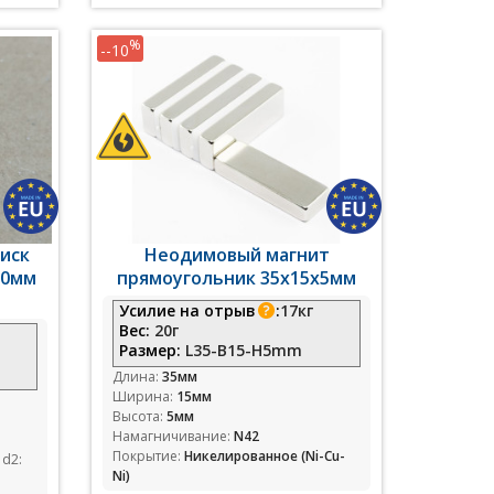
%
--10
иск
Неодимовый магнит
10мм
прямоугольник 35х15х5мм
Усилие на отрыв
:
17кг
Вес:
20г
Размер:
L35-B15-H5mm
Длина:
35мм
Ширина:
15мм
Высота:
5мм
Намагничивание:
N42
Покрытие:
Никелированное (Ni-Cu-
 d2:
Ni)