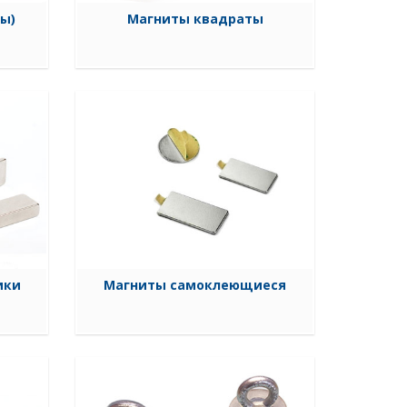
ы)
Магниты квадраты
ики
Магниты самоклеющиеся