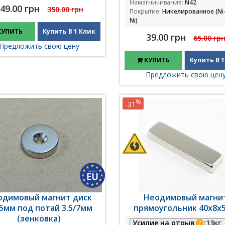
Намагничивание:
N42
49.00 грн
350.00 грн
Покрытие:
Никелированное (Ni
Ni)
КУПИТЬ
Купить В 1 Клик
39.00 грн
65.00 гр
Предложить свою цену
КУПИТЬ
Купить В 1
Предложить свою цен
%
-31
одимовый магнит диск
Неодимовый магни
5мм под потай 3.5/7мм
прямоугольник 40х8х
(зенковка)
Усилие на отрыв
:
13кг