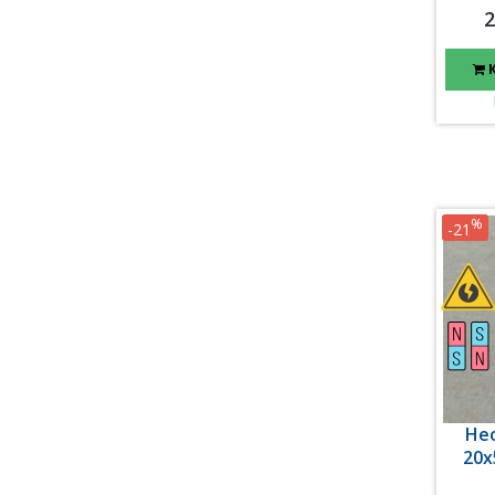
2
%
-21
Не
20x