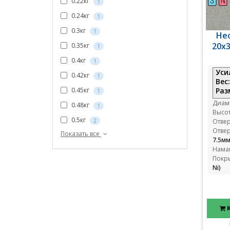
0.22кг
1
0.24кг
1
0.3кг
1
Не
20x3
0.35кг
1
0.4кг
1
Уси
0.42кг
1
Вес
0.45кг
Раз
1
Диам
0.48кг
1
Высо
0.5кг
2
Отвер
Отвер
Показать все
7.5м
Нама
Покр
Ni)