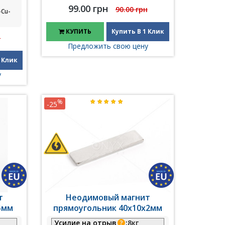
99.00 грн
90.00 грн
-Cu-
КУПИТЬ
Купить В 1 Клик
н
Предложить свою цену
 Клик
у
%
-25
т
Неодимовый магнит
5мм
прямоугольник 40х10х2мм
Усилие на отрыв
:
8кг