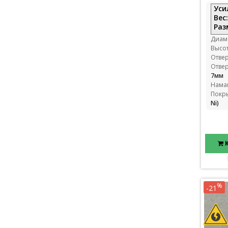
Уси
Вес
Раз
Диам
Высо
Отвер
Отвер
7мм
Нама
Покр
Ni)
%
-21