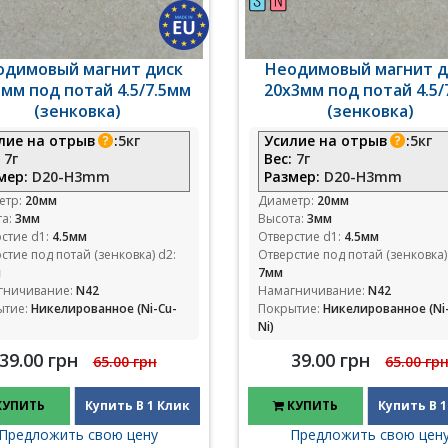
одимовый магнит диск
Неодимовый магнит д
мм под потай 4.5/7.5мм
20x3мм под потай 4.5
(зенковка)
(зенковка)
лие на отрыв
:
5кг
Усилие на отрыв
:
5кг
:
7г
Вес:
7г
мер:
D20-H3mm
Размер:
D20-H3mm
етр:
20мм
Диаметр:
20мм
та:
3мм
Высота:
3мм
стие d1:
4.5мм
Отверстие d1:
4.5мм
стие под потай (зенковка) d2:
Отверстие под потай (зенковка)
м
7мм
гничивание:
N42
Намагничивание:
N42
ытие:
Никелированное (Ni-Cu-
Покрытие:
Никелированное (Ni
Ni)
39.00 грн
39.00 грн
65.00 грн
65.00 гр
КУПИТЬ
Купить В 1 Клик
КУПИТЬ
Купить В 1
Предложить свою цену
Предложить свою цен