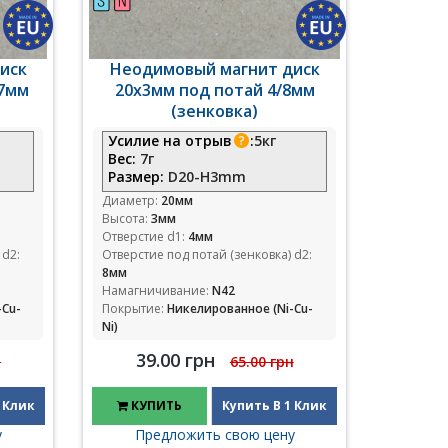
иск
Неодимовый магнит диск
/7мм
20x3мм под потай 4/8мм
(зенковка)
Усилие на отрыв
:
5кг
Вес:
7г
Размер:
D20-H3mm
Диаметр:
20мм
Высота:
3мм
Отверстие d1:
4мм
 d2:
Отверстие под потай (зенковка) d2:
8мм
Намагничивание:
N42
-Cu-
Покрытие:
Никелированное (Ni-Cu-
Ni)
39.00 грн
н
65.00 грн
 Клик
КУПИТЬ
Купить В 1 Клик
у
Предложить свою цену