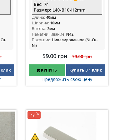
Вес:
7г
Размер:
L40-B10-H2mm
Длина:
40мм
Ширина:
10мм
Высота:
2мм
Намагничивание:
N42
-Cu-
Покрытие:
Никелированное (Ni-Cu-
Ni)
59.00 грн
н
79.00 грн
 Клик
КУПИТЬ
Купить В 1 Клик
у
Предложить свою цену
%
-16