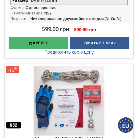
Размер:
D48-H12mm
Форма:
Односторонние
Намагничивание:
N52
Покрытие:
Никелированное двухслойное с медью(Ni-Cu-Ni)
599.00 грн
800.00 грн
КУПИТЬ
Купить В 1 Клик
Предложить свою цену
%
-15