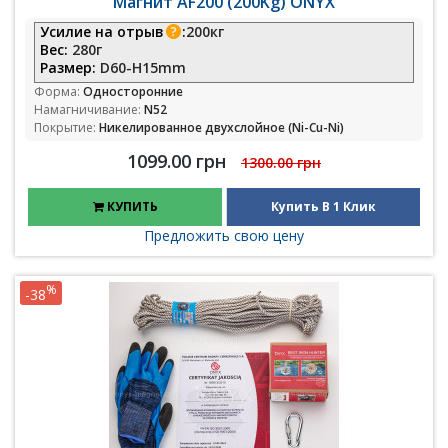
Магнит AF200 (200Kg) ONYX
Усилие на отрыв
:
200кг
Вес:
280г
Размер:
D60-H15mm
Форма:
Односторонние
Намагничивание:
N52
Покрытие:
Никелированное двухслойное (Ni-Cu-Ni)
1099.00 грн
1300.00 грн
КУПИТЬ
Купить В 1 Клик
Предложить свою цену
%
-38