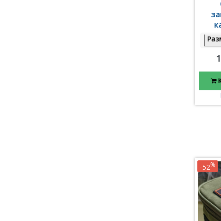
за
к
Раз
1
%
-52