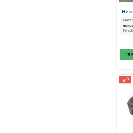
Ник
Мате
покр
Резьб
%
-50