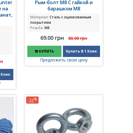
unter
Рым-болт М8 С гайкой и
е на
барашком М8
канат,
Материал:
Сталь с оцинкованным
покрытием
Резьба:
M8
69.00 грн
80.00 грн
КУПИТЬ
Купить В 1 Клик
Предложить свою цену
рн
 Клик
у
%
-22