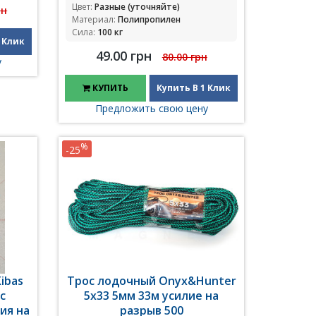
Цвет:
Разные (уточняйте)
рн
Материал:
Полипропилен
Сила:
100 кг
 Клик
49.00 грн
80.00 грн
у
КУПИТЬ
Купить В 1 Клик
Предложить свою цену
%
-25
ibas
Трос лодочный Onyx&Hunter
 с
5x33 5мм 33м усилие на
ия на
разрыв 500