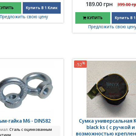
189.00 грн
399.00 г
КУПИТЬ
Купить В 1 Клик
Предложить свою цену
КУПИТЬ
Купить В 1
Предложить свою цен
%
-52
ым-гайка М6 - DIN582
Сумка универсальная K
black ks ( с ручкой и
риал:
Сталь с оцинкованным
возможностью креплен
ытием