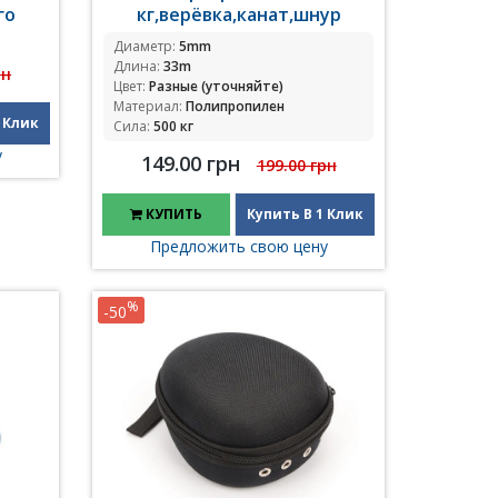
го
кг,верёвка,канат,шнур
Диаметр:
5mm
Длина:
33m
рн
Цвет:
Разные (уточняйте)
Материал:
Полипропилен
 Клик
Сила:
500 кг
у
149.00 грн
199.00 грн
КУПИТЬ
Купить В 1 Клик
Предложить свою цену
%
-50