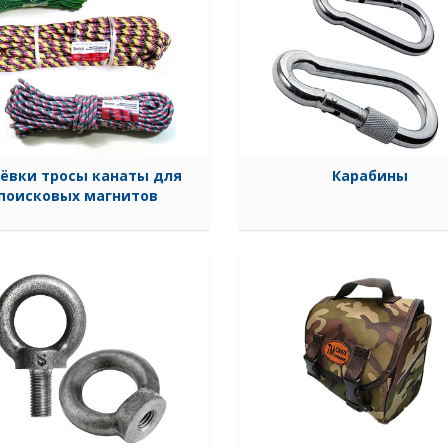
ёвки тросы канаты для
Карабины
поисковых магнитов