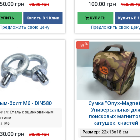
50.00 грн
100.00 грн
70.00 грн
160.00 г
КУПИТЬ
Купить В 1 Клик
КУПИТЬ
Купить В 1
Предложить свою цену
Предложить свою цен
%
-53
ым-болт М6 - DIN580
Сумка "Onyx-Magne
Универсальная дл
риал:
Сталь с оцинкованным
поисковых магнитов
ытием
катушек, снастей
а:
M6
Размер:
22х13х18 см
30.00 грн
38.00 грн