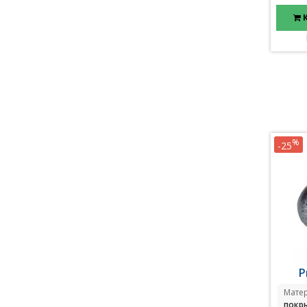
%
-25
Р
Мате
покр