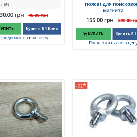
поясе) для поисково
а:
M6
магнита
30.00 грн
40.00 грн
155.00 грн
320.00 г
КУПИТЬ
Купить В 1 Клик
КУПИТЬ
Купить В 1
Предложить свою цену
Предложить свою цен
%
-22