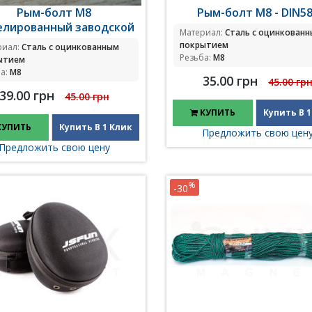
Рым-болт М8
Рым-болт М8 - DIN5
елированный заводской
Материал:
Сталь с оцинкован
покрытием
риал:
Сталь с оцинкованным
Резьба:
M8
ытием
а:
M8
35.00 грн
45.00 гр
39.00 грн
45.00 грн
КУПИТЬ
Купить В 1
КУПИТЬ
Купить В 1 Клик
Предложить свою цен
Предложить свою цену
%
-30