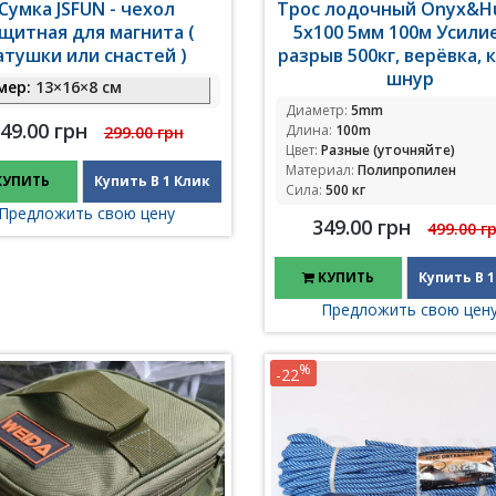
Сумка JSFUN - чехол
Трос лодочный Onyx&H
щитная для магнита (
5x100 5мм 100м Усили
атушки или снастей )
разрыв 500кг, верёвка, 
шнур
мер:
13×16×8 см
Диаметр:
5mm
49.00 грн
Длина:
100m
299.00 грн
Цвет:
Разные (уточняйте)
Материал:
Полипропилен
КУПИТЬ
Купить В 1 Клик
Сила:
500 кг
Предложить свою цену
349.00 грн
499.00 г
КУПИТЬ
Купить В 1
Предложить свою цен
%
-22