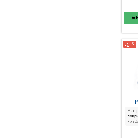
%
-21
Р
Мате
покр
Резьб