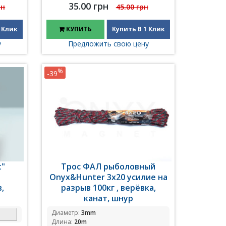
35.00 грн
рн
45.00 грн
 Клик
КУПИТЬ
Купить В 1 Клик
у
Предложить свою цену
%
-39
t"
Трос ФАЛ рыболовный
я
Onyx&Hunter 3x20 усилие на
,
разрыв 100кг , верёвка,
канат, шнур
Диаметр:
3mm
Длина:
20m