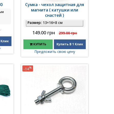
80
Сумка - чехол защитная для
магнита ( катушки или
ным
снастей )
Размер:
13×16×8 см
н
149.00 грн
299.00 грн
 Клик
КУПИТЬ
Купить В 1 Клик
у
Предложить свою цену
%
-14