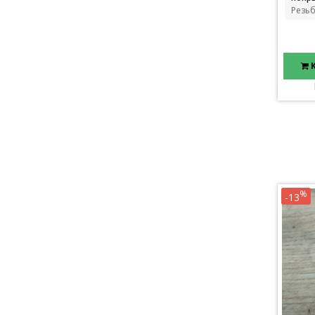
Резьб
%
-13