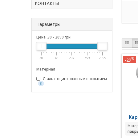
КОНТАКТЫ
Параметры
Цена
30
-
2099
грн
%
30
46
207
759
2099
-29
Материал
Сталь с оцинкованным покрытием
8
Кар
Мате
покр