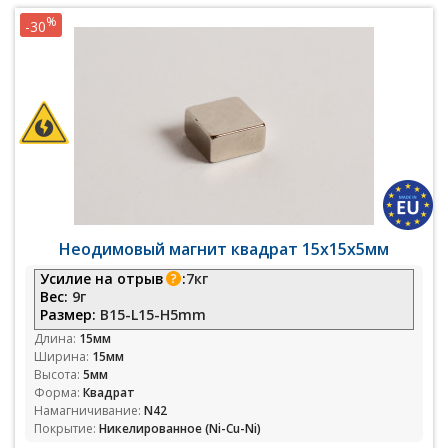
%
-30
Неодимовый магнит квадрат 15х15х5мм
Усилие на отрыв
:
7кг
Вес:
9г
Размер:
B15-L15-H5mm
Длина:
15мм
Ширина:
15мм
Высота:
5мм
Форма:
Квадрат
Намагничивание:
N42
Покрытие:
Никелированное (Ni-Cu-Ni)