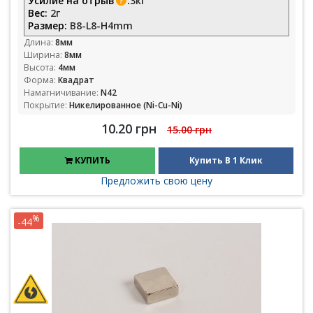
Усилие на отрыв
:
3кг
Вес:
2г
Размер:
B8-L8-H4mm
Длина:
8мм
Ширина:
8мм
Высота:
4мм
Форма:
Квадрат
Намагничивание:
N42
Покрытие:
Никелированное (Ni-Cu-Ni)
10.20 грн
15.00 грн
КУПИТЬ
Купить В 1 Клик
Предложить свою цену
%
-44