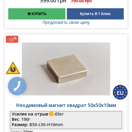
599.00 грн
799.00 грн
КУПИТЬ
Купить В 1 Клик
Предложить свою цену
%
-13
Неодимовый магнит квадрат 50х50х10мм
Усилие на отрыв
:
65кг
Вес:
190г
Размер:
B50-L50-H10mm
Длина:
50мм