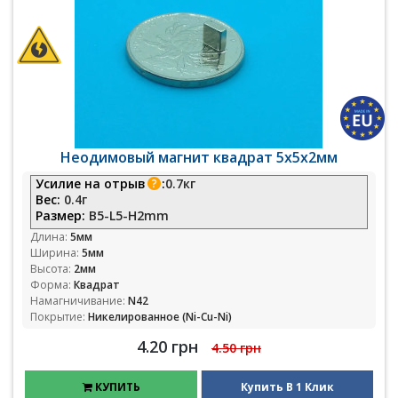
Неодимовый магнит квадрат 5х5х2мм
Усилие на отрыв
:
0.7кг
Вес:
0.4г
Размер:
B5-L5-H2mm
Длина:
5мм
Ширина:
5мм
Высота:
2мм
Форма:
Квадрат
Намагничивание:
N42
Покрытие:
Никелированное (Ni-Cu-Ni)
4.20 грн
4.50 грн
КУПИТЬ
Купить В 1 Клик