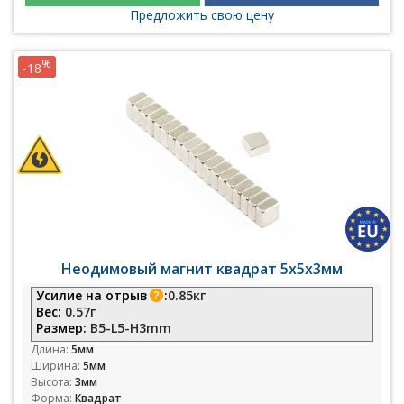
Предложить свою цену
%
-18
Неодимовый магнит квадрат 5х5х3мм
Усилие на отрыв
:
0.85кг
Вес:
0.57г
Размер:
B5-L5-H3mm
Длина:
5мм
Ширина:
5мм
Высота:
3мм
Форма:
Квадрат