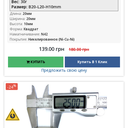
Вес:
30г
Размер:
B20-L20-H10mm
Длина:
20мм
Ширина:
20мм
Высота:
10мм
Форма:
Квадрат
Намагничивание:
N42
Покрытие:
Никелированное (Ni-Cu-Ni)
139.00 грн
180.00 грн
КУПИТЬ
Купить В 1 Клик
Предложить свою цену
%
-24