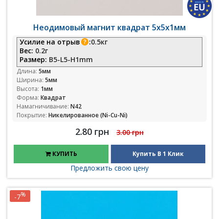
Неодимовый магнит квадрат 5х5х1мм
Усилие на отрыв
:
0.5кг
Вес:
0.2г
Размер:
B5-L5-H1mm
Длина:
5мм
Ширина:
5мм
Высота:
1мм
Форма:
Квадрат
Намагничивание:
N42
Покрытие:
Никелированное (Ni-Cu-Ni)
2.80 грн
3.00 грн
КУПИТЬ
Купить В 1 Клик
Предложить свою цену
%
-7