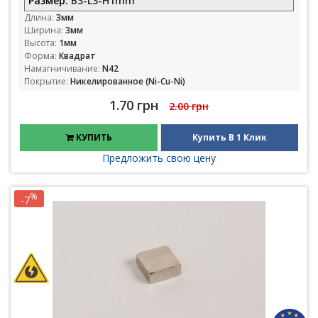
Размер:
B3-L3-H1mm
Длина:
3мм
Ширина:
3мм
Высота:
1мм
Форма:
Квадрат
Намагничивание:
N42
Покрытие:
Никелированное (Ni-Cu-Ni)
1.70 грн
2.00 грн
КУПИТЬ
Купить В 1 Клик
Предложить свою цену
%
-7