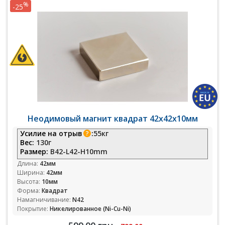
%
-25
Неодимовый магнит квадрат 42х42х10мм
Усилие на отрыв
:
55кг
Вес:
130г
Размер:
B42-L42-H10mm
Длина:
42мм
Ширина:
42мм
Высота:
10мм
Форма:
Квадрат
Намагничивание:
N42
Покрытие:
Никелированное (Ni-Cu-Ni)