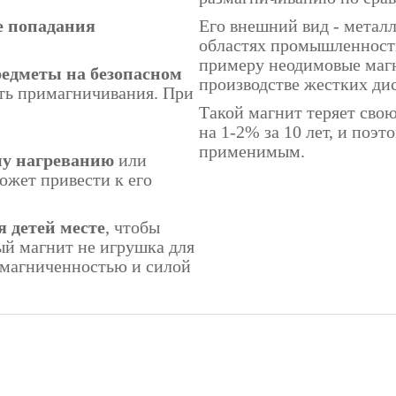
е попадания
Его внешний вид - метал
областях промышленности
примеру неодимовые маг
едметы на безопасном
производстве жестких ди
ть примагничивания. При
Такой магнит теряет свою
на 1-2% за 10 лет, и поэ
применимым.
му нагреванию
или
ожет привести к его
 детей месте
, чтобы
й магнит не игрушка для
намагниченностью и силой