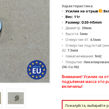
Характеристика
Усилие на отрыв
:
8к
Вес:
11г
Размер:
D20-H5mm
Диаметр:
20мм
Высота:
5мм
Отверстие d1:
4.5мм
Отверстие под потай (зен
d2:
7.5мм
Намагничивание:
N42
Покрытие:
Никелирован
(Ni-Cu-Ni)
Внимание! Усилие на о
подъёмная масса это р
величины!
Пожалуйста, выбирайте р