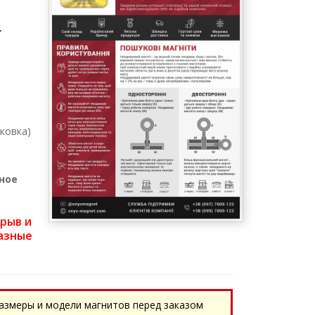
г
ковка)
ное
трыв и
азные
азмеры и модели магнитов перед заказом