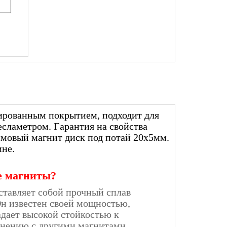
лированным покрытием, подходит для
есламетром. Гарантия на свойства
димовый магнит диск под потай 20х5мм.
ине.
е магниты?
ставляет собой прочный сплав
 Он известен своей мощностью,
дает высокой стойкостью к
внению с другими магнитами.