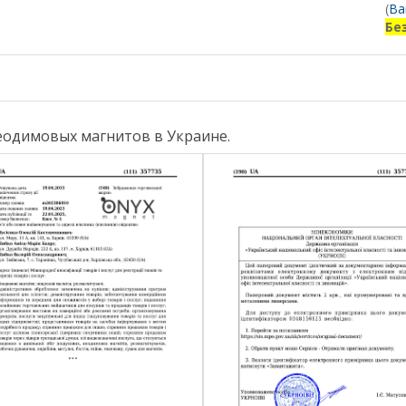
(
Ва
Бе
еодимовых магнитов в Украине.