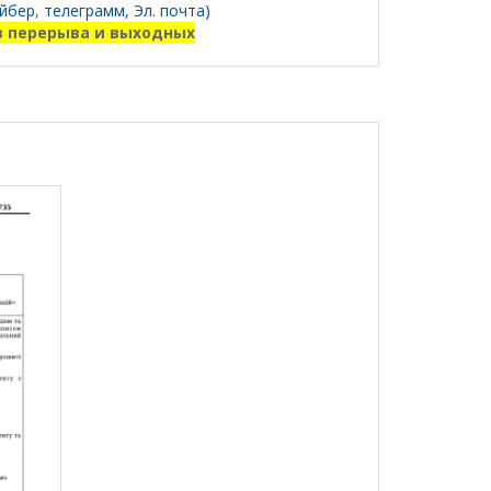
йбер
,
телеграмм,
Эл. почта)
з перерыва и выходных