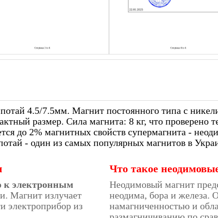
 потай 4.5/7.5мм. Магнит постоянного типа с нике
тный размер. Сила магнита: 8 кг, что проверено т
еряется до 2% магнитных свойств супермагнита - нео
отай - один из самых популярных магнитов в Укра
и
Что такое неодимовы
о к электронным
Неодимовый магнит пред
и. Магнит излучает
неодима, бора и железа.
ти электроприбор из
намагниченностью и обла
размагничиванию по сра