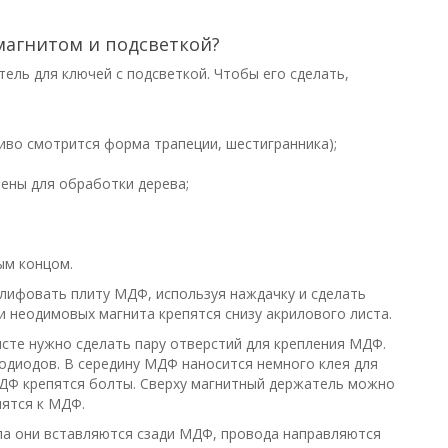
 магнитом и подсветкой?
ель для ключей с подсветкой. Чтобы его сделать,
иво смотрится форма трапеции, шестигранника);
ены для обработки дерева;
ым концом.
лифовать плиту МДФ, используя наждачку и сделать
ри неодимовых магнита крепятся снизу акрилового листа.
исте нужно сделать пару отверстий для крепления МДФ.
одиодов. В середину МДФ наносится немного клея для
 МДФ крепятся болты. Сверху магнитный держатель можно
пятся к МДФ.
ла они вставляются сзади МДФ, провода направляются