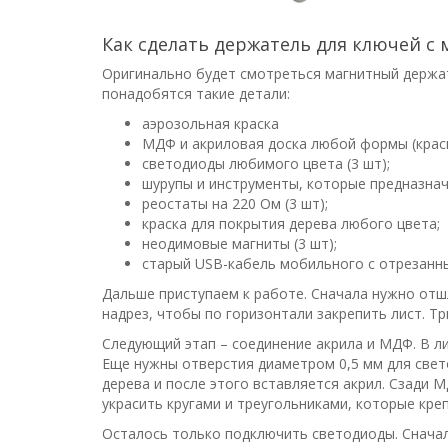
Как сделать держатель для ключей с
Оригинально будет смотреться магнитный держат
понадобятся такие детали:
аэрозольная краска
МДФ и акриловая доска любой формы (крас
светодиоды любимого цвета (3 шт);
шурупы и инструменты, которые предназнач
реостаты на 220 Ом (3 шт);
краска для покрытия дерева любого цвета;
неодимовые магниты (3 шт);
старый USB-кабель мобильного с отрезанн
Дальше приступаем к работе. Сначала нужно отш
надрез, чтобы по горизонтали закрепить лист. Т
Следующий этап – соединение акрила и МДФ. В л
Еще нужны отверстия диаметром 0,5 мм для свет
дерева и после этого вставляется акрил. Сзади
украсить кругами и треугольниками, которые кре
Осталось только подключить светодиоды. Снача