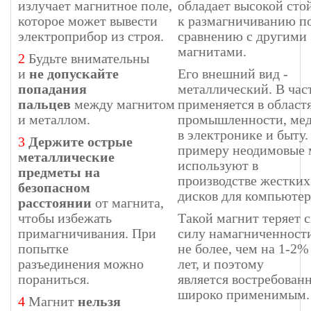
излучает магнитное поле,
обладает высокой сто
которое может вывести
к размагничиванию п
электроприбор из строя.
сравнению с другими
магнитами.
2
Будьте внимательны
и
не допускайте
Его внешний вид -
попадания
металлический. В час
пальцев
между магнитом
применяется в област
и металлом.
промышленности, ме
в электронике и быту.
3
Держите острые
примеру неодимовые 
металлические
используют в
предметы на
производстве жестких
безопасном
дисков для компьютер
расстоянии
от магнита,
чтобы избежать
Такой магнит теряет 
примагничивания. При
силу намагниченност
попытке
не более, чем на 1-2%
разъединения можно
лет, и поэтому
пораниться.
является востребован
широко применимым.
4
Магнит
нельзя