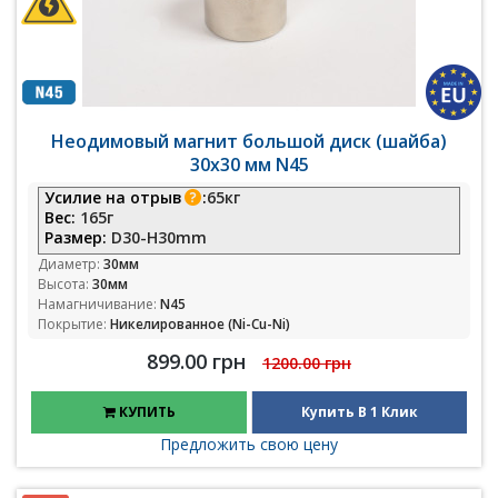
Неодимовый магнит большой диск (шайба)
30х30 мм N45
Усилие на отрыв
:
65кг
Вес:
165г
Размер:
D30-H30mm
Диаметр:
30мм
Высота:
30мм
Намагничивание:
N45
Покрытие:
Никелированное (Ni-Cu-Ni)
899.00 грн
1200.00 грн
КУПИТЬ
Купить В 1 Клик
Предложить свою цену