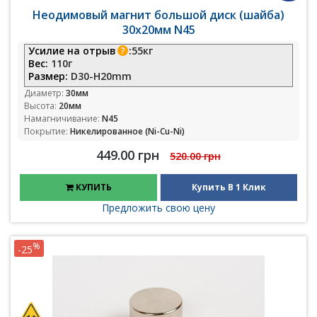
Неодимовый магнит большой диск (шайба)
30х20мм N45
Усилие на отрыв
:
55кг
Вес:
110г
Размер:
D30-H20mm
Диаметр:
30мм
Высота:
20мм
Намагничивание:
N45
Покрытие:
Никелированное (Ni-Cu-Ni)
449.00 грн
520.00 грн
КУПИТЬ
Купить В 1 Клик
Предложить свою цену
%
-25