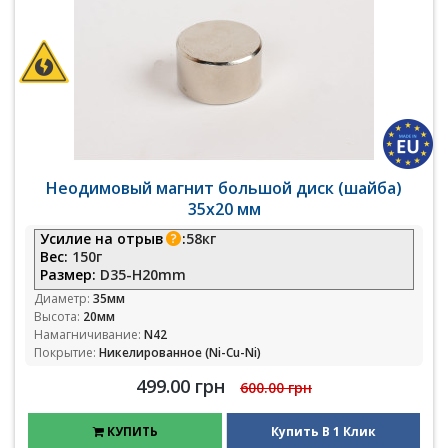
Неодимовый магнит большой диск (шайба)
35х20 мм
Усилие на отрыв
:
58кг
Вес:
150г
Размер:
D35-H20mm
Диаметр:
35мм
Высота:
20мм
Намагничивание:
N42
Покрытие:
Никелированное (Ni-Cu-Ni)
499.00 грн
600.00 грн
КУПИТЬ
Купить В 1 Клик