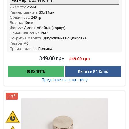
Размер:
D25-H10mm
Диаметр:
25мм
Размер магнита:
39х19мм
Общий вес:
240 гр
Высота:
10мм
Форма:
Диск + обойма (корпус)
Намагничивание:
N42
Покрытие магнита:
Двухслойная оцинковка
Резьба:
М6
Производитель:
Польша
349.00 грн
449.00 грн
КУПИТЬ
Купить В 1 Клик
Предложить свою цену
%
-15