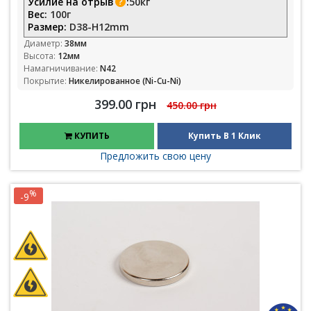
Усилие на отрыв
:
50кг
Вес:
100г
Размер:
D38-H12mm
Диаметр:
38мм
Высота:
12мм
Намагничивание:
N42
Покрытие:
Никелированное (Ni-Cu-Ni)
399.00 грн
450.00 грн
КУПИТЬ
Купить В 1 Клик
Предложить свою цену
%
-9