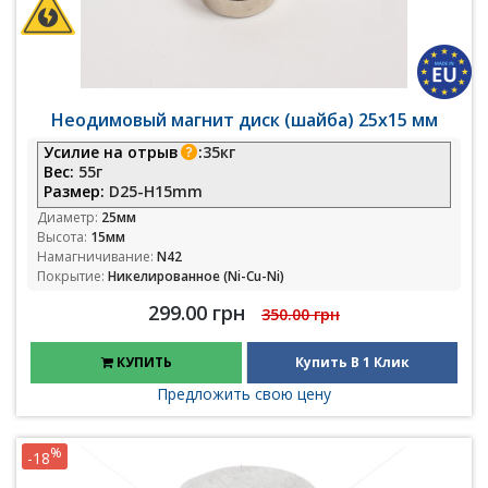
Неодимовый магнит диск (шайба) 25х15 мм
Усилие на отрыв
:
35кг
Вес:
55г
Размер:
D25-H15mm
Диаметр:
25мм
Высота:
15мм
Намагничивание:
N42
Покрытие:
Никелированное (Ni-Cu-Ni)
299.00 грн
350.00 грн
КУПИТЬ
Купить В 1 Клик
Предложить свою цену
%
-18