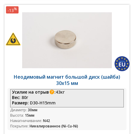
%
-13
Неодимовый магнит большой диск (шайба)
30х15 мм
Усилие на отрыв
:
43кг
Вес:
80г
Размер:
D30-H15mm
Диаметр:
30мм
Высота:
15мм
Намагничивание:
N42
Покрытие:
Никелированное (Ni-Cu-Ni)