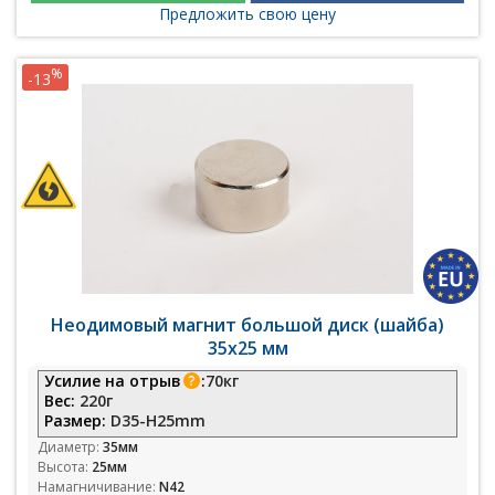
Предложить свою цену
%
-13
Неодимовый магнит большой диск (шайба)
35х25 мм
Усилие на отрыв
:
70кг
Вес:
220г
Размер:
D35-H25mm
Диаметр:
35мм
Высота:
25мм
Намагничивание:
N42