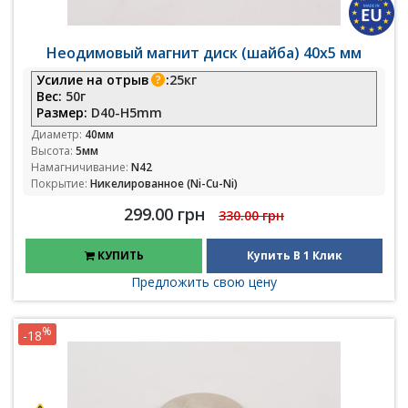
Неодимовый магнит диск (шайба) 40х5 мм
Усилие на отрыв
:
25кг
Вес:
50г
Размер:
D40-H5mm
Диаметр:
40мм
Высота:
5мм
Намагничивание:
N42
Покрытие:
Никелированное (Ni-Cu-Ni)
299.00 грн
330.00 грн
КУПИТЬ
Купить В 1 Клик
Предложить свою цену
%
-18