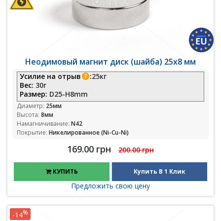
Неодимовый магнит диск (шайба) 25х8 мм
Усилие на отрыв
:
25кг
Вес:
30г
Размер:
D25-H8mm
Диаметр:
25мм
Высота:
8мм
Намагничивание:
N42
Покрытие:
Никелированное (Ni-Cu-Ni)
169.00 грн
200.00 грн
КУПИТЬ
Купить В 1 Клик
Предложить свою цену
%
-14