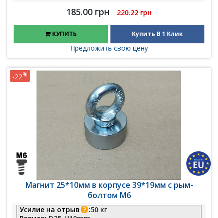
185.00 грн
220.22 грн
КУПИТЬ
Купить В 1 Клик
Предложить свою цену
%
-22
Магнит 25*10мм в корпусе 39*19мм с рым-
болтом М6
Усилие на отрыв
:
50 кг