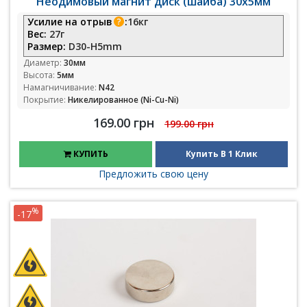
Неодимовый магнит диск (шайба) 30х5мм
Усилие на отрыв
:
16кг
Вес:
27г
Размер:
D30-H5mm
Диаметр:
30мм
Высота:
5мм
Намагничивание:
N42
Покрытие:
Никелированное (Ni-Cu-Ni)
169.00 грн
199.00 грн
КУПИТЬ
Купить В 1 Клик
Предложить свою цену
%
-17