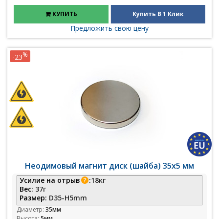
КУПИТЬ
Купить В 1 Клик
Предложить свою цену
%
-23
Неодимовый магнит диск (шайба) 35х5 мм
Усилие на отрыв
:
18кг
Вес:
37г
Размер:
D35-H5mm
Диаметр:
35мм
Высота:
5мм