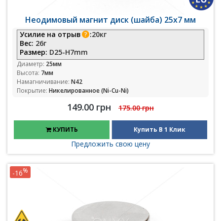
Неодимовый магнит диск (шайба) 25х7 мм
Усилие на отрыв
:
20кг
Вес:
26г
Размер:
D25-H7mm
Диаметр:
25мм
Высота:
7мм
Намагничивание:
N42
Покрытие:
Никелированное (Ni-Cu-Ni)
149.00 грн
175.00 грн
КУПИТЬ
Купить В 1 Клик
Предложить свою цену
%
-16