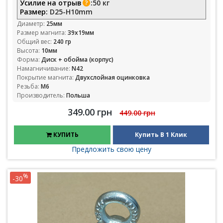
Усилие на отрыв
:
50 кг
Размер:
D25-H10mm
Диаметр:
25мм
Размер магнита:
39х19мм
Общий вес:
240 гр
Высота:
10мм
Форма:
Диск + обойма (корпус)
Намагничивание:
N42
Покрытие магнита:
Двухслойная оцинковка
Резьба:
М6
Производитель:
Польша
349.00 грн
449.00 грн
КУПИТЬ
Купить В 1 Клик
Предложить свою цену
%
-30