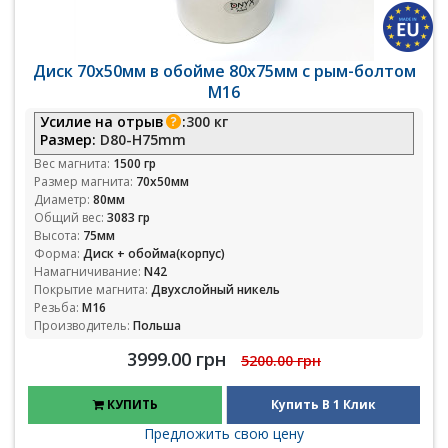
Диск 70х50мм в обойме 80х75мм с рым-болтом
М16
Усилие на отрыв
:
300 кг
Размер:
D80-H75mm
Вес магнита:
1500 гр
Размер магнита:
70х50мм
Диаметр:
80мм
Общий вес:
3083 гр
Высота:
75мм
Форма:
Диск + обойма(корпус)
Намагничивание:
N42
Покрытие магнита:
Двухслойный никель
Резьба:
М16
Производитель:
Польша
3999.00 грн
5200.00 грн
КУПИТЬ
Купить В 1 Клик
Предложить свою цену