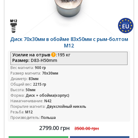
Диск 70х30мм в обойме 83х50мм с рым-болтом
М12
Усилие на отрыв
:
195 кг
Размер:
D83-H50mm
Вес магнита:
900 гр
Размер магнита:
70х30мм
Диаметр:
83мм
Общий вес:
2215 гр
Высота:
50мм
Форма:
Диск + обойма(корпус)
Намагничивание:
N42
Покрытие магнита:
Двухслойный никель
Резьба:
М12
Производитель:
Польша
2799.00 грн
3500.00 грн