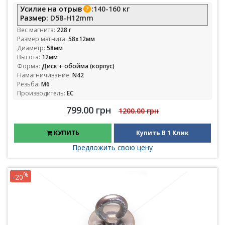
Усилие на отрыв
:
140-160 кг
Размер:
D58-H12mm
Вес магнита:
228 г
Размер магнита:
58х12мм
Диаметр:
58мм
Высота:
12мм
Форма:
Диск + обойма (корпус)
Намагничивание:
N42
Резьба:
М6
Производитель:
ЕС
799.00 грн
1200.00 грн
КУПИТЬ
Купить В 1 Клик
Предложить свою цену
%
-20