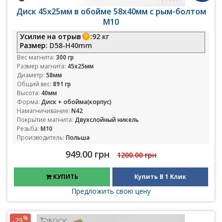
Диск 45х25мм в обойме 58х40мм с рым-болтом
М10
Усилие на отрыв
:
92 кг
Размер:
D58-H40mm
Вес магнита:
300 гр
Размер магнита:
45х25мм
Диаметр:
58мм
Общий вес:
891 гр
Высота:
40мм
Форма:
Диск + обойма(корпус)
Намагничивание:
N42
Покрытие магнита:
Двухслойный никель
Резьба:
М10
Производитель:
Польша
949.00 грн
1200.00 грн
КУПИТЬ
Купить В 1 Клик
Предложить свою цену
%
-29