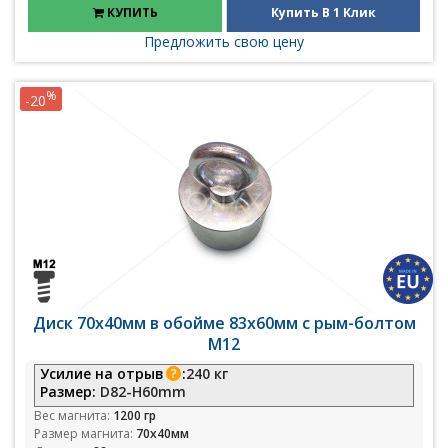
КУПИТЬ
Купить В 1 Клик
Предложить свою цену
%
-20
Диск 70х40мм в обойме 83х60мм с рым-болтом
М12
Усилие на отрыв
:
240 кг
Размер:
D82-H60mm
Вес магнита:
1200 гр
Размер магнита:
70х40мм