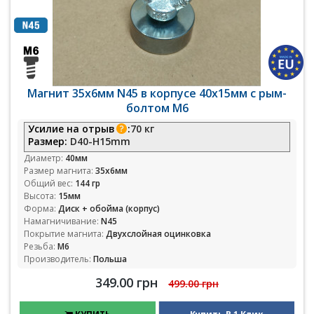
Магнит 35х6мм N45 в корпусе 40х15мм с рым-
болтом М6
Усилие на отрыв
:
70 кг
Размер:
D40-H15mm
Диаметр:
40мм
Размер магнита:
35х6мм
Общий вес:
144 гр
Высота:
15мм
Форма:
Диск + обойма (корпус)
Намагничивание:
N45
Покрытие магнита:
Двухслойная оцинковка
Резьба:
М6
Производитель:
Польша
349.00 грн
499.00 грн