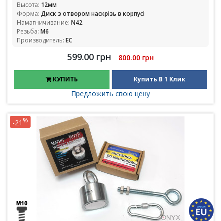
Высота:
12мм
Форма:
Диск з отвором наскрізь в корпусі
Намагничивание:
N42
Резьба:
М6
Производитель:
ЕС
599.00 грн
800.00 грн
КУПИТЬ
Купить В 1 Клик
Предложить свою цену
%
-21