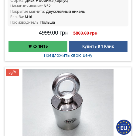
Форма:
Диск + обойма(корпус)
Намагничивание:
N52
Покрытие магнита:
Двухслойный никель
Резьба:
М16
Производитель:
Польша
4999.00 грн
5800.00 грн
КУПИТЬ
Купить В 1 Клик
Предложить свою цену
%
-9