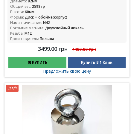
Диаметр:
82мм
Общий вес:
2598 гр
Высота:
60мм
Форма:
Диск + обойма(корпус)
Намагничивание:
N42
Покрытие магнита:
Двухслойный никель
Резьба:
М12
Производитель:
Польша
3499.00 грн
4400.00 грн
КУПИТЬ
Купить В 1 Клик
Предложить свою цену
%
-23