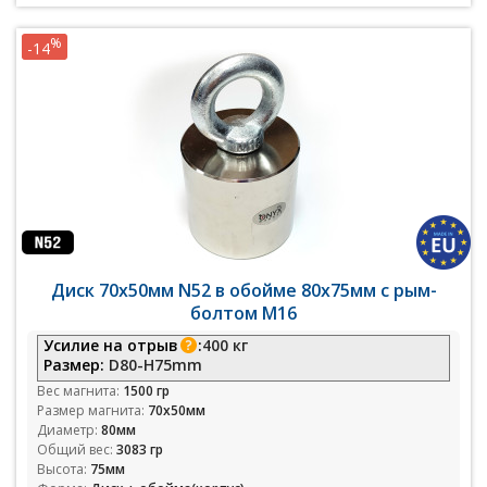
%
-14
Диск 70х50мм N52 в обойме 80х75мм с рым-
болтом М16
Усилие на отрыв
:
400 кг
Размер:
D80-H75mm
Вес магнита:
1500 гр
Размер магнита:
70х50мм
Диаметр:
80мм
Общий вес:
3083 гр
Высота:
75мм