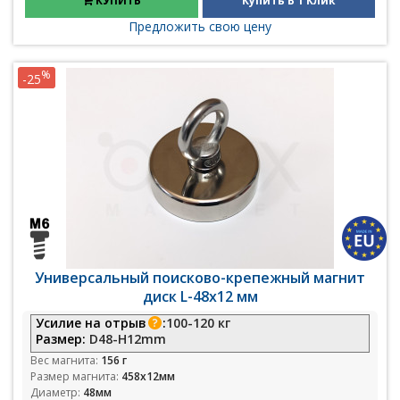
КУПИТЬ
Купить В 1 Клик
Предложить свою цену
%
-25
Универсальный поисково-крепежный магнит
диск L-48x12 мм
Усилие на отрыв
:
100-120 кг
Размер:
D48-H12mm
Вес магнита:
156 г
Размер магнита:
458х12мм
Диаметр:
48мм