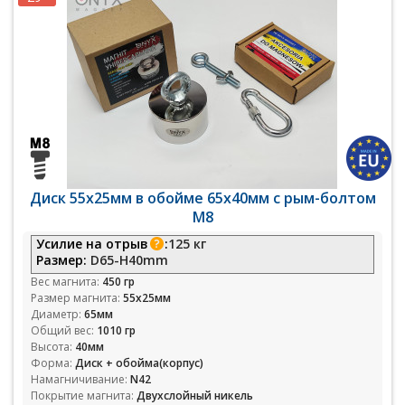
Диск 55х25мм в обойме 65x40мм с рым-болтом
М8
Усилие на отрыв
:
125 кг
Размер:
D65-H40mm
Вес магнита:
450 гр
Размер магнита:
55х25мм
Диаметр:
65мм
Общий вес:
1010 гр
Высота:
40мм
Форма:
Диск + обойма(корпус)
Намагничивание:
N42
Покрытие магнита:
Двухслойный никель