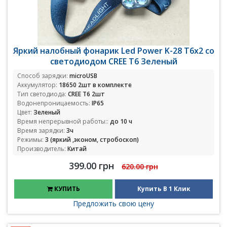
Яркий налобный фонарик Led Power K-28 T6x2 со
светодиодом CREE T6 Зеленый
Способ зарядки:
microUSB
Аккумулятор:
18650 2шт в комплекте
Тип светодиода:
CREE T6 2шт
Водонепроницаемость:
IP65
Цвет:
Зеленый
Время непрерывной работы::
до 10 ч
Время зарядки:
3ч
Режимы:
3 (яркий ,эконом, стробоскоп)
Производитель:
Китай
399.00 грн
620.00 грн
КУПИТЬ
Купить В 1 Клик
Предложить свою цену