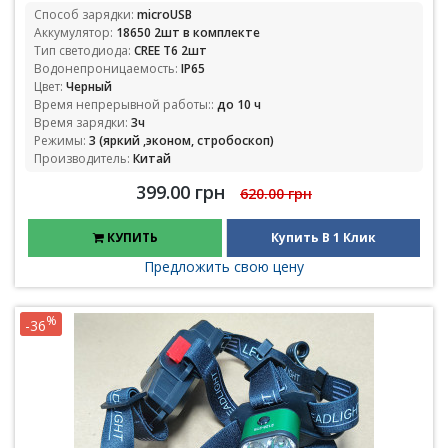
Способ зарядки:
microUSB
Аккумулятор:
18650 2шт в комплекте
Тип светодиода:
CREE T6 2шт
Водонепроницаемость:
IP65
Цвет:
Черный
Время непрерывной работы::
до 10 ч
Время зарядки:
3ч
Режимы:
3 (яркий ,эконом, стробоскоп)
Производитель:
Китай
399.00 грн
620.00 грн
КУПИТЬ
Купить В 1 Клик
Предложить свою цену
%
-36