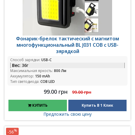
Фонарик-брелок тактический с магнитом
многофункциональный BL J031 COB с USB-
зярядкой
Способ зарядки:
USB-C
Вес:
36г
Максимальная яркость:
800 Лм
Аккумулятор:
150 mAh
Тип светодиода:
COB LED
99.00 грн
99.00 грн
КУПИТЬ
Купить В 1 Клик
Предложить свою цену
%
-56