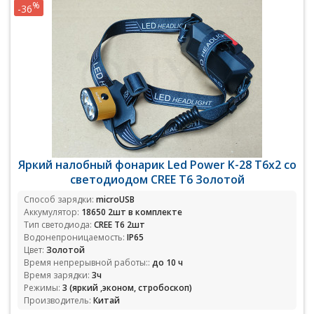
%
-36
Яркий налобный фонарик Led Power K-28 T6x2 со
светодиодом CREE T6 Золотой
Способ зарядки:
microUSB
Аккумулятор:
18650 2шт в комплекте
Тип светодиода:
CREE T6 2шт
Водонепроницаемость:
IP65
Цвет:
Золотой
Время непрерывной работы::
до 10 ч
Время зарядки:
3ч
Режимы:
3 (яркий ,эконом, стробоскоп)
Производитель:
Китай