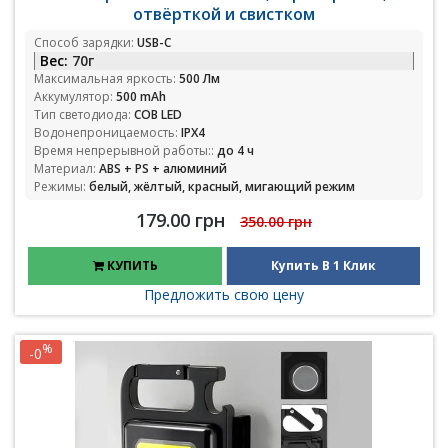
отвёрткой и свистком
Способ зарядки:
USB-C
Вес:
70г
Максимальная яркость:
500 Лм
Аккумулятор:
500 mAh
Тип светодиода:
COB LED
Водонепроницаемость:
IPX4
Время непрерывной работы::
до 4 ч
Материал:
ABS + PS + алюминий
Режимы:
белый, жёлтый, красный, мигающий режим
179.00 грн
350.00 грн
КУПИТЬ
Купить В 1 Клик
Предложить свою цену
%
-0