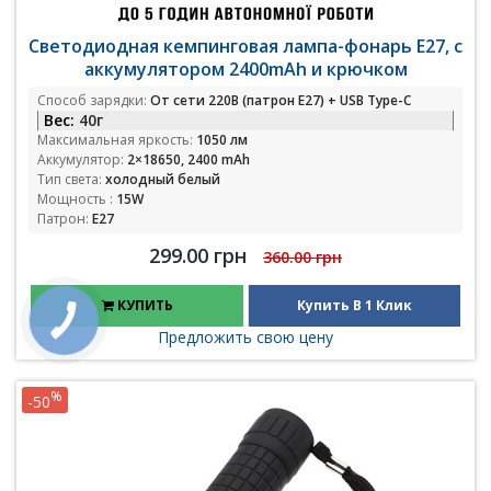
Светодиодная кемпинговая лампа-фонарь E27, с
аккумулятором 2400mAh и крючком
Способ зарядки:
От сети 220В (патрон E27) + USB Type-C
Вес:
40г
Максимальная яркость:
1050 лм
Аккумулятор:
2×18650, 2400 mAh
Тип света:
холодный белый
Мощность :
15W
Патрон:
E27
299.00 грн
360.00 грн
КУПИТЬ
Купить В 1 Клик
Предложить свою цену
%
-50