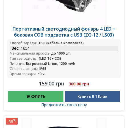
Портативный светодиодный фонарь 4 LED +
боковая COB подсветка с USB (ZG-12 / LS03)
Способ зарядки:
USB (кабель в комплекте)
Вес:
165г
Максимальная яркость:
до 1000 Lm
Тип светодиода:
4LED T6+ COB
Питание:
Встроенный Li-ion, 1200 mAh
Степень защиты:
IP65
Время зарядки:
~3 ч
159.00 грн
300.00 грн
КУПИТЬ
Купить В 1 Клик
Предложить свою цену
%
-58