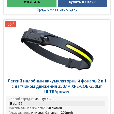
КУПИТЬ
Купить В 1 Клик
Предложить свою цену
%
-50
Легкий налобный аккумуляторный фонарь 2 в 1
с датчиком движения 350лм XPE-COB-350Lm
ULTRApower
Способ зарядки:
USB Type-C
Вес:
97г
Максимальная яркость:
350 люмен
Аккумулятор:
литиевая батарея 1200mAh