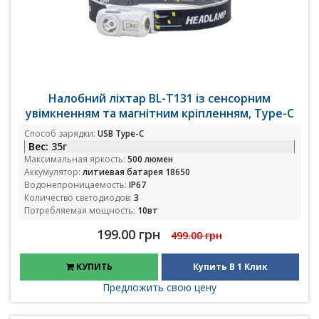
Налобний ліхтар BL-T131 із сенсорним
увімкненням та магнітним кріпленням, Type-C
Способ зарядки:
USB Type-C
Вес:
35г
Максимальная яркость:
500 люмен
Аккумулятор:
литиевая батарея 18650
Водонепроницаемость:
IP67
Количество светодиодов:
3
Потребляемая мощность:
10вт
199.00 грн
499.00 грн
КУПИТЬ
Купить В 1 Клик
Предложить свою цену