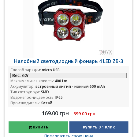
Налобный светодиодный фонарь 4 LED ZB-3
Способ зарядки:
micro USB
Вес:
62г
Максимальная яркость:
400 Lm
Аккумулятор:
встроенный литий - ионный 600 mAh
Тип светодиода:
SMD
Водонепроницаемость:
IP65
Производитель:
Китай
169.00 грн
399.00 грн
КУПИТЬ
Купить В 1 Клик
Предложить свою цену