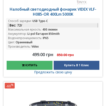
Налобный светодиодный фонарик VIDEX VLF-
H085-OR 400Lm 5000K
Способ зарядки:
USB Type-C
Вес:
72г
Максимальная яркость:
400 люмен
Аккумулятор:
Li-pol батарея 850mAh
Водонепроницаемость:
IP65
Цвет:
Оранжевый
Производитель:
Videx
499.00 грн
850.00 грн
КУПИТЬ
Купить В 1 Клик
Предложить свою цену
%
-60