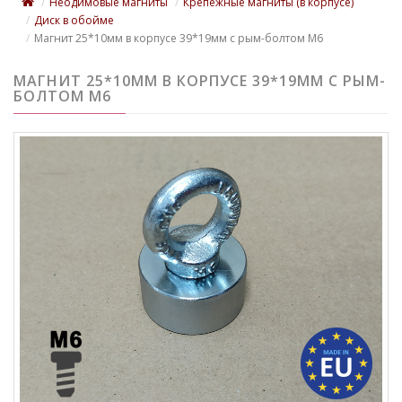
Неодимовые магниты
Крепежные магниты (в корпусе)
Диск в обойме
Магнит 25*10мм в корпусе 39*19мм с рым-болтом М6
МАГНИТ 25*10ММ В КОРПУСЕ 39*19ММ С РЫМ-
БОЛТОМ М6