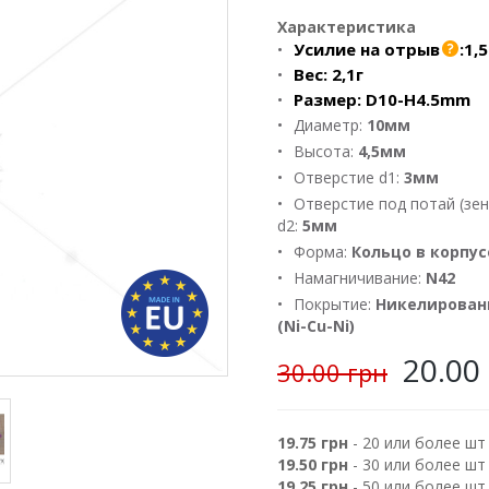
Характеристика
Усилие на отрыв
:
1,5
Вес:
2,1г
Размер:
D10-H4.5mm
Диаметр:
10мм
Высота:
4,5мм
Отверстие d1:
3мм
Отверстие под потай (зен
d2:
5мм
Форма:
Кольцо в корпус
Намагничивание:
N42
Покрытие:
Никелирован
(Ni-Cu-Ni)
20.00
30.00 грн
19.75 грн
- 20 или более шт
19.50 грн
- 30 или более шт
19.25 грн
- 50 или более шт