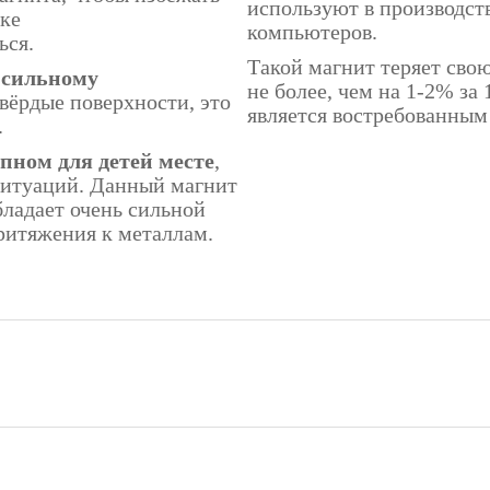
используют в производст
тке
компьютеров.
ься.
Такой магнит теряет сво
 сильному
не более, чем на 1-2% за 
вёрдые поверхности, это
является востребованны
.
пном для детей месте
,
ситуаций. Данный магнит
бладает очень сильной
ритяжения к металлам.