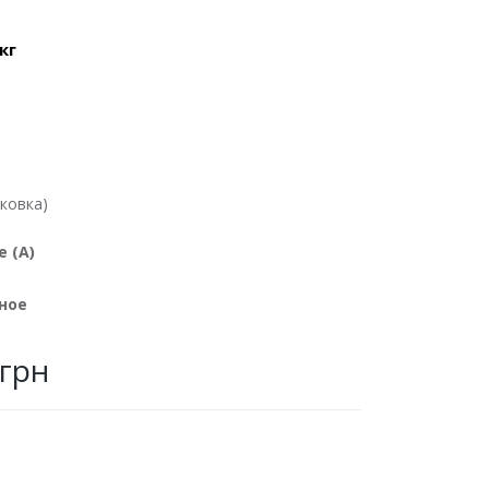
кг
ковка)
е (A)
ное
 грн