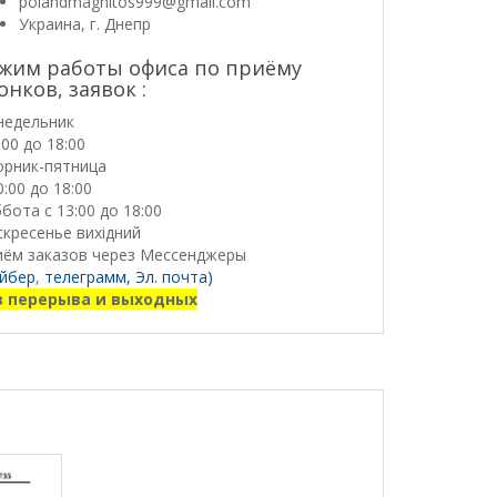
polandmagnitos999@gmail.com
Украина, г. Днепр
жим работы офиса по приёму
онков, заявок :
недельник
:00 до 18:00
орник-пятница
0:00 до 18:00
бота с 13:00 до 18:00
кресенье вихідний
иём заказов через Мессенджеры
йбер
,
телеграмм,
Эл. почта)
з перерыва и выходных