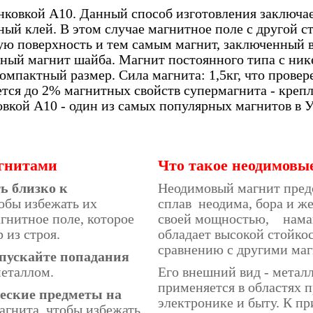
нковкой A10. Данный способ изготовления заключа
ный клей. В этом случае магнитное поле с другой с
чую поверхность и тем самым магнит, заключенный в
чный магнит шайба. Магнит постоянного типа с ни
мпактный размер. Сила магнита: 1,5кг, что провер
ряется до 2% магнитных свойств супермагнита - кре
овкой А10 - один из самых популярных магнитов в 
гнитами
Что такое неодимовы
ь близко к
Неодимовый магнит пред
обы избежать их
сплав неодима, бора и же
гнитное поле, которое
своей мощностью, нама
 из строя.
обладает высокой стойко
сравнению с другими маг
опускайте попадания
еталлом.
Его внешний вид - метал
применяется в областях 
еские предметы на
электронике и быту. К п
агнита, чтобы избежать