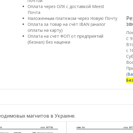
почтой
Оплата через ОЛХ с доставкой Meest
Почта
Ре
Наложенным платежом через Новую Почту
зв
Оплата за товар на счёт IBAN (аналог
оплаты на карту)
По
Оплата на счёт ФОП от предприятий
С 9
(безнал) без наценки
Вт
с 1
Суб
Вос
Пр
(
Ва
Бе
еодимовых магнитов в Украине.