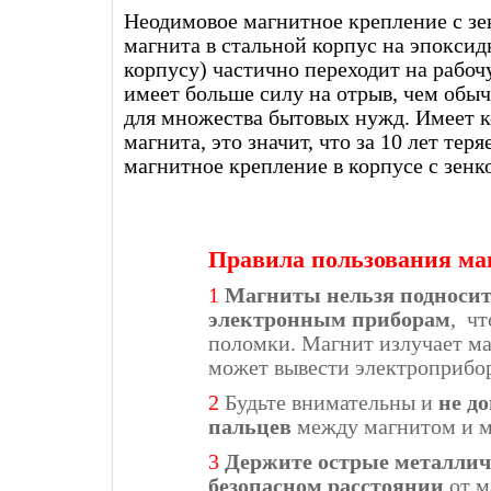
Неодимовое магнитное крепление c зе
магнита в стальной корпус на эпоксид
корпусу) частично переходит на рабо
имеет больше силу на отрыв, чем обы
для множества бытовых нужд. Имеет ко
магнита, это значит, что за 10 лет те
магнитное крепление в корпусе с зенк
Правила пользования ма
1
Магниты нельзя подносит
электронным приборам
, чт
поломки. Магнит излучает ма
может вывести электроприбор
2
Будьте внимательны и
не д
пальцев
между магнитом и м
3
Держите острые металлич
безопасном расстоянии
от м