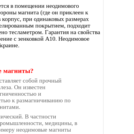
ется в помещении неодимового
тороны магнита (где он приклеен к
 корпус, при одинаковых размерах
келированным покрытием, подходит
ено тесламетром. Гарантия на свойства
пление с зенковкой А10. Неодимовое
Украине.
е магниты?
ставляет собой прочный
леза. Он известен
гниченностью и
стью к размагничиванию по
нитами.
лический. В частности
промышленности, медицины, в
римеру неодимовые магниты