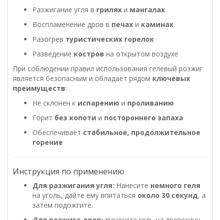
Разжигание угля в
грилях
и
мангалах
Воспламенение дров в
печах
и
каминах
Разогрев
туристических горелок
Разведение
костров
на открытом воздухе
При соблюдении правил использования гелевый розжиг
является безопасным и обладает рядом
ключевых
преимуществ
:
Не склонен к
испарению
и
проливанию
Горит
без копоти
и
постороннего запаха
Обеспечивает
стабильное, продолжительное
горение
Инструкция по применению
Для разжигания угля:
Нанесите
немного геля
на уголь, дайте ему впитаться
около 30 секунд
, а
затем подожгите.
Для розжига дров:
Нанесите гель на древесину,