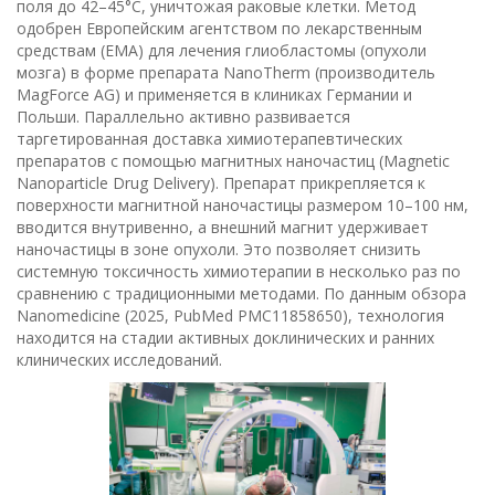
поля до 42–45°C, уничтожая раковые клетки. Метод
одобрен Европейским агентством по лекарственным
средствам (EMA) для лечения глиобластомы (опухоли
мозга) в форме препарата NanoTherm (производитель
MagForce AG) и применяется в клиниках Германии и
Польши. Параллельно активно развивается
таргетированная доставка химиотерапевтических
препаратов с помощью магнитных наночастиц (Magnetic
Nanoparticle Drug Delivery). Препарат прикрепляется к
поверхности магнитной наночастицы размером 10–100 нм,
вводится внутривенно, а внешний магнит удерживает
наночастицы в зоне опухоли. Это позволяет снизить
системную токсичность химиотерапии в несколько раз по
сравнению с традиционными методами. По данным обзора
Nanomedicine (2025, PubMed PMC11858650), технология
находится на стадии активных доклинических и ранних
клинических исследований.