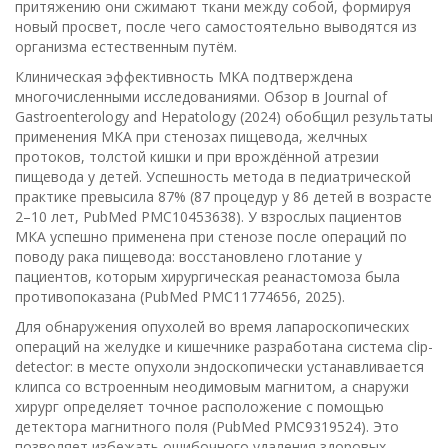
притяжению они сжимают ткани между собой, формируя
новый просвет, после чего самостоятельно выводятся из
организма естественным путём.
Клиническая эффективность МКА подтверждена
многочисленными исследованиями. Обзор в Journal of
Gastroenterology and Hepatology (2024) обобщил результаты
применения МКА при стенозах пищевода, желчных
протоков, толстой кишки и при врождённой атрезии
пищевода у детей. Успешность метода в педиатрической
практике превысила 87% (87 процедур у 86 детей в возрасте
2–10 лет, PubMed PMC10453638). У взрослых пациентов
МКА успешно применена при стенозе после операций по
поводу рака пищевода: восстановлено глотание у
пациентов, которым хирургическая реанастомоза была
противопоказана (PubMed PMC11774656, 2025).
Для обнаружения опухолей во время лапароскопических
операций на желудке и кишечнике разработана система clip-
detector: в месте опухоли эндоскопически устанавливается
клипса со встроенным неодимовым магнитом, а снаружи
хирург определяет точное расположение с помощью
детектора магнитного поля (PubMed PMC9319524). Это
позволяет избежать ошибочного удаления здоровых