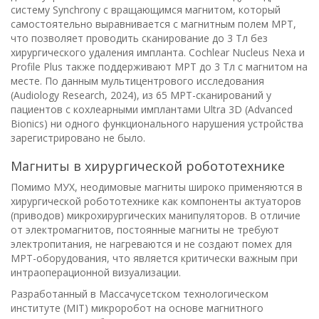
систему Synchrony с вращающимся магнитом, который
самостоятельно выравнивается с магнитным полем МРТ,
что позволяет проводить сканирование до 3 Тл без
хирургического удаления импланта. Cochlear Nucleus Nexa и
Profile Plus также поддерживают МРТ до 3 Тл с магнитом на
месте. По данным мультицентрового исследования
(Audiology Research, 2024), из 65 МРТ-сканирований у
пациентов с кохлеарными имплантами Ultra 3D (Advanced
Bionics) ни одного функционального нарушения устройства
зарегистрировано не было.
Магниты в хирургической робототехнике
Помимо МУХ, неодимовые магниты широко применяются в
хирургической робототехнике как компоненты актуаторов
(приводов) микрохирургических манипуляторов. В отличие
от электромагнитов, постоянные магниты не требуют
электропитания, не нагреваются и не создают помех для
МРТ-оборудования, что является критически важным при
интраоперационной визуализации.
Разработанный в Массачусетском технологическом
институте (MIT) микроробот на основе магнитного