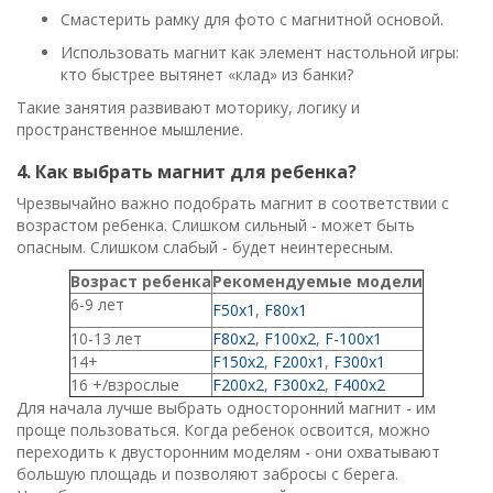
Смастерить рамку для фото с магнитной основой.
Использовать магнит как элемент настольной игры:
кто быстрее вытянет «клад» из банки?
Такие занятия развивают моторику, логику и
пространственное мышление.
4. Как выбрать магнит для ребенка?
Чрезвычайно важно подобрать магнит в соответствии с
возрастом ребенка. Слишком сильный - может быть
опасным. Слишком слабый - будет неинтересным.
Возраст ребенка
Рекомендуемые модели
6-9 лет
F50x1
,
F80x1
10-13 лет
F80x2
,
F100x2
,
F-100x1
14+
F150x2
,
F200x1
,
F300x1
16 +/взрослые
F200x2
,
F300x2
,
F400x2
Для начала лучше выбрать односторонний магнит - им
проще пользоваться. Когда ребенок освоится, можно
переходить к двусторонним моделям - они охватывают
большую площадь и позволяют забросы с берега.