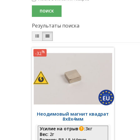
Результаты поиска
%
-32
Неодимовый магнит квадрат
8х8х4мм
Усилие на отрыв
:
3кг
Вес:
2г
Размер:
B8-L8-H4mm