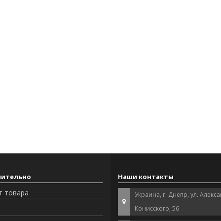
нительно
Наши контакты
т товара
Украина, г. Днепр, ул. Алекс
Конисского, 56