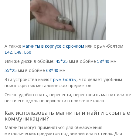
А также
магниты в корпусе с крючком
или с рым-болтом
Е42
,
Е48
,
Е60
Или же диски в обойме:
45*25
мм в обойме
58*40
мм
55*25
мм в обойме
68*40
мм
Эти устройства имеют
рым-болты
, что делает удобным
поиск скрытых металлических предметов
Очень удобно снять, перенести, переставить магнит или же
вести его вдоль поверхности в поиске металла.
Как использовать магниты и найти скрытые
коммуникации?
Магниты могут применяться для обнаружения
металлических предметов под землей или в стенах. Для