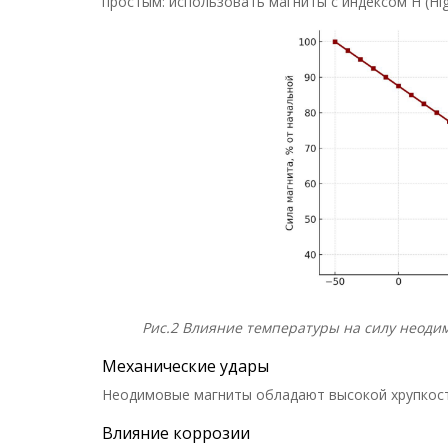
простым: использовать магниты с индексом H (Hig
Рис.2
Влияние температуры на силу неодимо
Механические удары
Неодимовые магниты обладают высокой хрупкость
Влияние коррозии