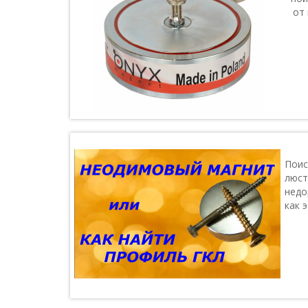
от 
Поис
люст
недо
как 