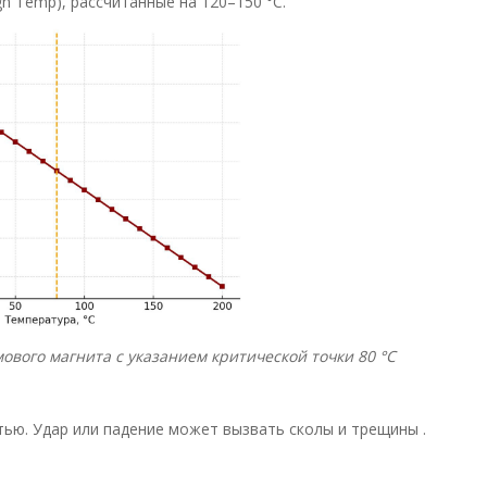
h Temp), рассчитанные на 120–150 °C.
вого магнита с указанием критической точки 80 °C
ю. Удар или падение может вызвать сколы и трещины .