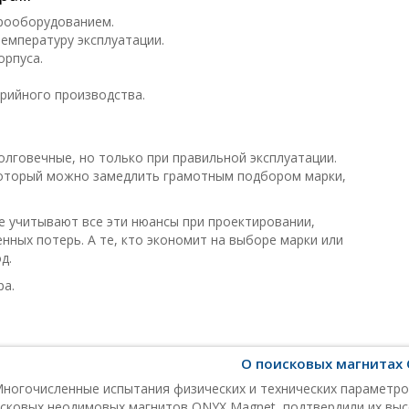
рооборудованием.
емпературу эксплуатации.
орпуса.
рийного производства.
лговечные, но только при правильной эксплуатации.
который можно замедлить грамотным подбором марки,
ые учитывают все эти нюансы при проектировании,
ных потерь. А те, кто экономит на выборе марки или
д.
ра.
О поисковых магнитах
ногочисленные испытания физических и технических параметров 
сковых неодимовых магнитов ONYX
Magnet
, подтвердили их вы