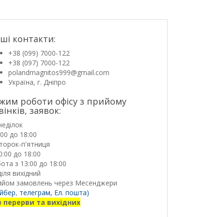
ші контакти:
+38 (099) 7000-122
+38 (097) 7000-122
polandmagnitos999@gmail.com
Україна, г. Дніпро
жим роботи офісу з прийому
вінків, заявок:
неділок
:00 до 18:00
торок-п'ятниця
0:00 до 18:00
ота з 13:00 до 18:00
іля вихідний
ийом замовлень через Месенджери
йбер
,
телеграм,
Ел. пошта)
з перерви та вихідних