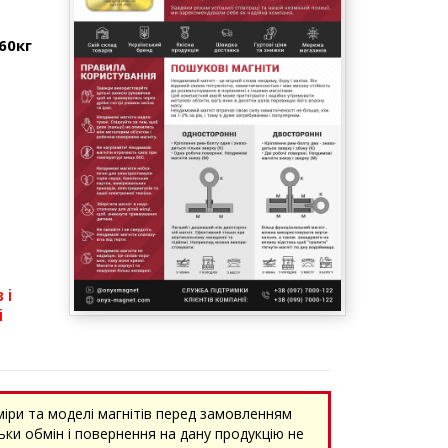
60кг
 і
і
міри та моделі магнітів перед замовленням
ки обмін і повернення на дану продукцію не