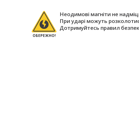
Неодимові магніти не надміцн
При ударі можуть розколотис
Дотримуйтесь правил безпек
ОБЕРЕЖНО!