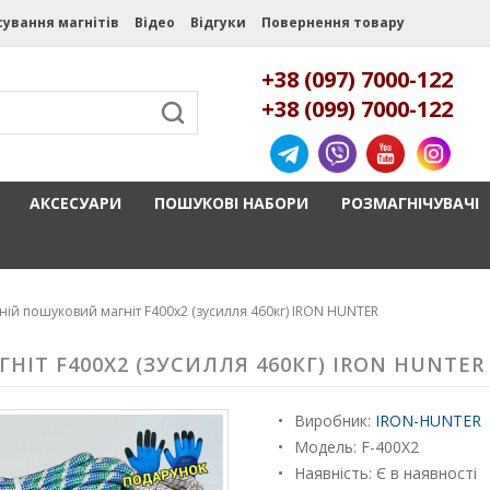
сування магнітів
Відео
Відгуки
Повернення товару
+38 (097) 7000-122
+38 (099) 7000-122
АКСЕСУАРИ
ПОШУКОВІ НАБОРИ
РОЗМАГНІЧУВАЧІ
ій пошуковий магніт F400x2 (зусилля 460кг) IRON HUNTER
Т F400X2 (ЗУСИЛЛЯ 460КГ) IRON HUNTER
Виробник:
IRON-HUNTER
Модель:
F-400X2
Наявність: Є в наявності