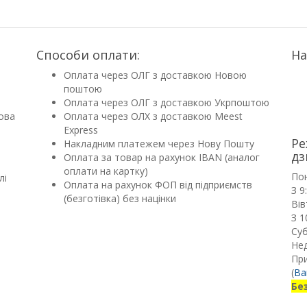
Способи оплати:
На
Оплата через ОЛГ з доставкою Новою
поштою
Оплата через ОЛГ з доставкою Укрпоштою
ова
Оплата через ОЛХ з доставкою Meest
Express
Ре
Накладним платежем через Нову Пошту
дз
Оплата за товар на рахунок IBAN (аналог
оплати на картку)
По
лі
Оплата на рахунок ФОП від підприємств
З 9
(безготівка) без націнки
Вів
З 1
Суб
Нед
Пр
(
Ва
Бе