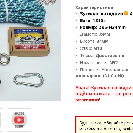
Характеристика
Зусилля на відрив
:
4
Вага:
1815г
Розмір:
D95-H34mm
Діаметр:
95мм
Висота:
34мм
Отвір:
M10
Форма:
Двосторонні
Намагнічення:
N52
Покриття:
Нікельоване
двошарове (Ni-Cu-Ni)
Увага! Зусилля на відрив
підйомна маса – це різн
величини!
Будь ласка, обирайте роз
максимально точно, оскіль