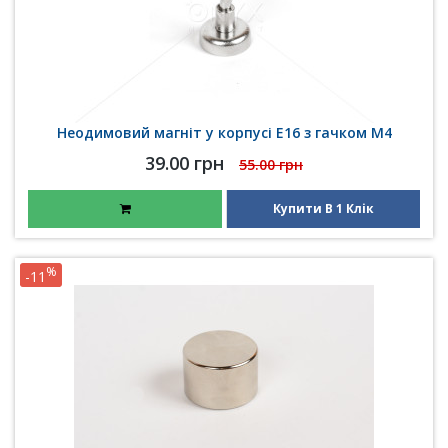
Неодимовий магніт у корпусі E16 з гачком М4
39.00 грн
55.00 грн
Купити В 1 Клік
%
-11