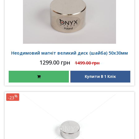
Неодимовий магніт великий диск (шайба) 50х30мм
1299.00 грн
1499.00 грн
Купити В 1 Клік
%
-23