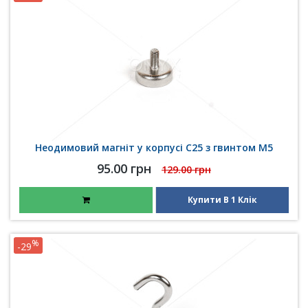
Неодимовий магніт у корпусі C25 з гвинтом M5
95.00 грн
129.00 грн
Купити В 1 Клік
%
-29