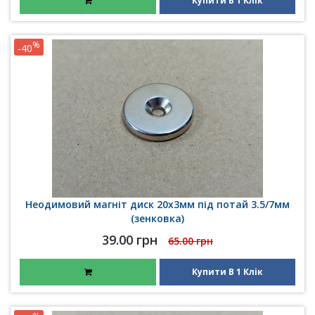
Купити В 1 Клік
%
-40
Неодимовий магніт диск 20x3мм під потай 3.5/7мм
(зенковка)
39.00 грн
65.00 грн
Купити В 1 Клік