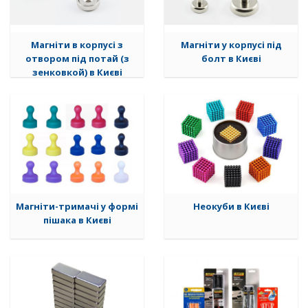
Магніти в корпусі з
Магніти у корпусі під
отвором під потай (з
болт в Києві
зенковкой) в Києві
Магніти-тримачі у формі
Неокуби в Києві
пішака в Києві