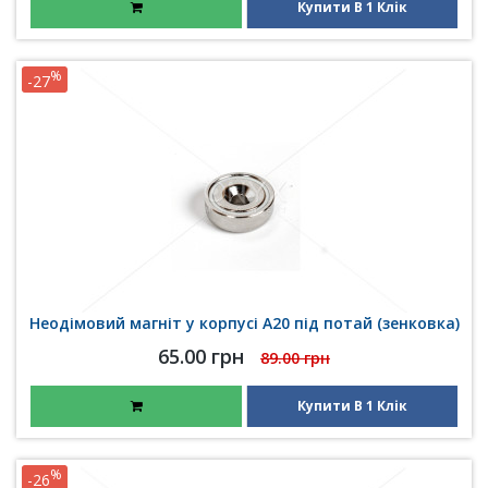
Купити В 1 Клік
%
-27
Неодімовий магніт у корпусі A20 під потай (зенковка)
65.00 грн
89.00 грн
Купити В 1 Клік
%
-26