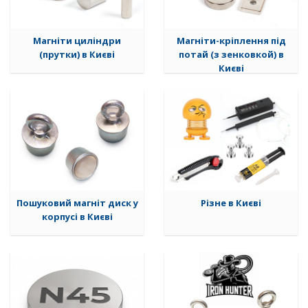
Магніти циліндри
Магніти-кріплення під
(прутки) в Києві
потай (з зенковкой) в
Києві
Пошуковий магніт диск у
Різне в Києві
корпусі в Києві