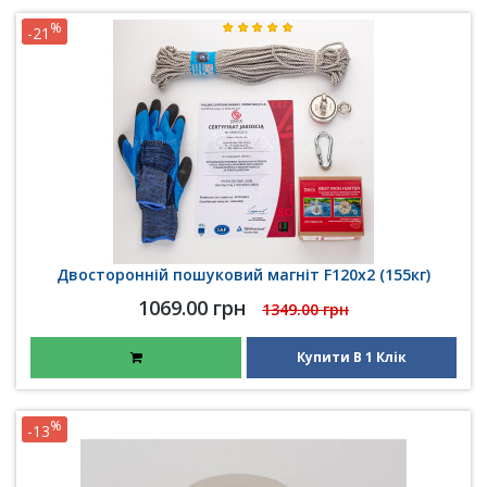
%
-21
Двосторонній пошуковий магніт F120x2 (155кг)
1069.00 грн
1349.00 грн
Купити В 1 Клік
%
-13