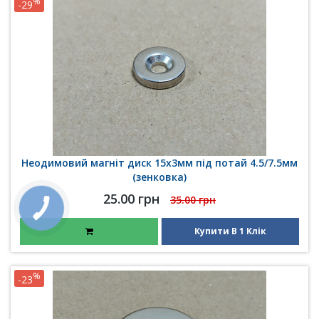
%
-29
Неодимовий магніт диск 15x3мм під потай 4.5/7.5мм
(зенковка)
25.00 грн
35.00 грн
Купити В 1 Клік
%
-23