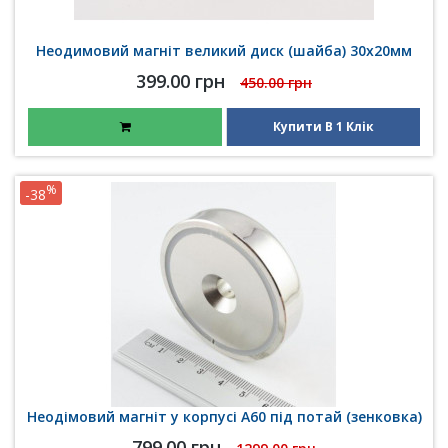
Неодимовий магніт великий диск (шайба) 30х20мм
399.00 грн
450.00 грн
Купити В 1 Клік
%
-38
Неодімовий магніт у корпусі A60 під потай (зенковка)
799.00 грн