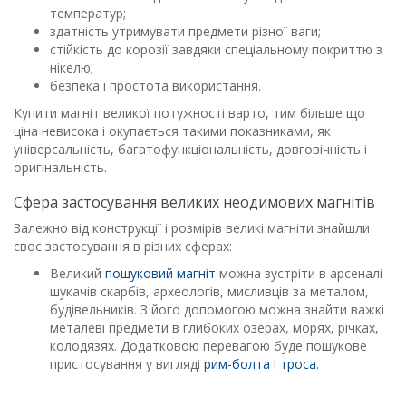
температур;
здатність утримувати предмети різної ваги;
стійкість до корозії завдяки спеціальному покриттю з
нікелю;
безпека і простота використання.
Купити магніт великої потужності варто, тим більше що
ціна невисока і окупається такими показниками, як
універсальність, багатофункціональність, довговічність і
оригінальність.
Сфера застосування великих неодимових магнітів
Залежно від конструкції і розмірів великі магніти знайшли
своє застосування в різних сферах:
Великий
пошуковий магніт
можна зустріти в арсеналі
шукачів скарбів, археологів, мисливців за металом,
будівельників. З його допомогою можна знайти важкі
металеві предмети в глибоких озерах, морях, річках,
колодязях. Додатковою перевагою буде пошукове
пристосування у вигляді
рим-болта
і
троса
.