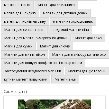
магніт на 100 кг
Магніт для лічильника
магніт для бейджів
магніти для дитячої дошки
магніт для ножів на стіну
магніти на холодильник
Магніт для сепараторів
неодимові магніти ціна
Магніт для магнітно-маркерної дошки
Магніт для таксі
Магніт для сумки
Магніт для ключів
Магніти для миття вікон
Магніт для манікюру котяче око
Магніти для пошуку профілю за гіпсокартоном
Застосування неодімових магнітів
магніти для фотозони
купити магнит пошуковий
Магніти акції
Схожі статті