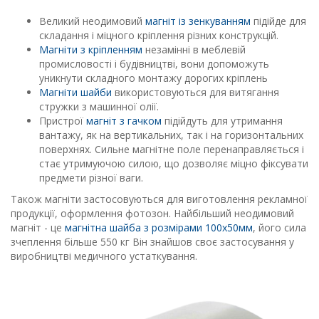
Великий неодимовий
магніт із зенкуванням
підійде для
складання і міцного кріплення різних конструкцій.
Магніти з кріпленням
незамінні в меблевій
промисловості і будівництві, вони допоможуть
уникнути складного монтажу дорогих кріплень
Магніти шайби
використовуються для витягання
стружки з машинної олії.
Пристрої
магніт з гачком
підійдуть для утримання
вантажу, як на вертикальних, так і на горизонтальних
поверхнях. Сильне магнітне поле перенаправляється і
стає утримуючою силою, що дозволяє міцно фіксувати
предмети різної ваги.
Також магніти застосовуються для виготовлення рекламної
продукції, оформлення фотозон. Найбільший неодимовий
магніт - це
магнітна шайба з розмірами 100х50мм
, його сила
зчеплення більше 550 кг Він знайшов своє застосування у
виробництві медичного устаткування.