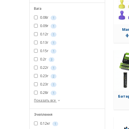
Вага
0.08г
1
0.09г
1
Маг
0.12г
1
ф
0.13г
1
0.15г
1
0.2г
3
0.22г
1
0.23г
2
0.23г
1
0.28г
1
Батар
Показать все
Зчеплення
0.12кг
1