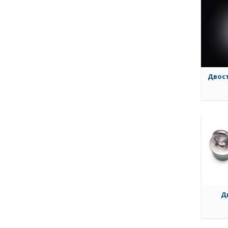
Двост
Ди