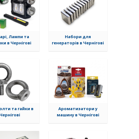
арі, Лампи та
Набори для
ки в Чернігові
генераторiв в Чернігові
олти та гайки в
Ароматизатори у
Чернігові
машину в Чернігові