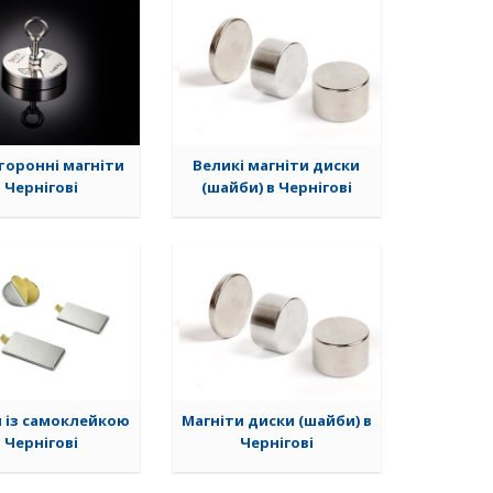
оронні магніти
Великі магніти диски
в Чернігові
(шайби) в Чернігові
и із самоклейкою
Магніти диски (шайби) в
в Чернігові
Чернігові