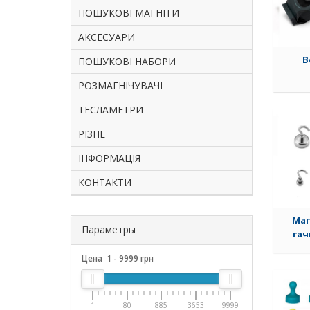
ПОШУКОВІ МАГНІТИ
АКСЕСУАРИ
В
ПОШУКОВІ НАБОРИ
РОЗМАГНІЧУВАЧІ
ТЕСЛАМЕТРИ
РІЗНЕ
ІНФОРМАЦІЯ
КОНТАКТИ
Маг
Параметры
гач
Цена
1
-
9999
грн
1
80
885
3653
9999