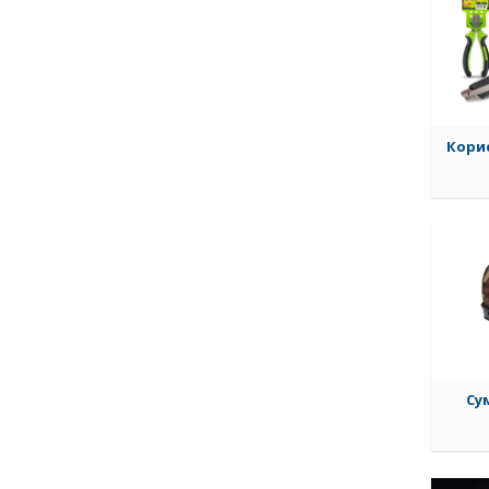
Корис
Су