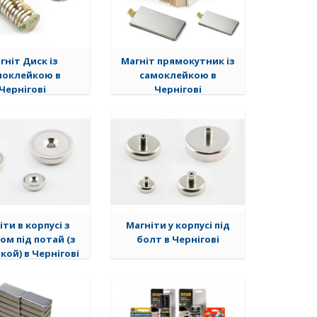
гніт Диск із
Магніт прямокутник із
моклейкою в
самоклейкою в
Чернігові
Чернігові
іти в корпусі з
Магніти у корпусі під
ом під потай (з
болт в Чернігові
кой) в Чернігові