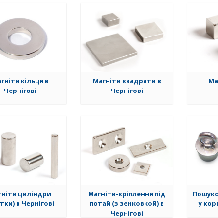
гніти кільця в
Магніти квадрати в
Ма
Чернігові
Чернігові
гніти циліндри
Магніти-кріплення під
Пошуко
тки) в Чернігові
потай (з зенковкой) в
у кор
Чернігові