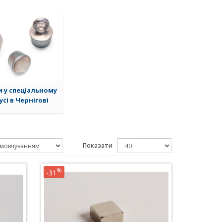
и у спеціальному
усі в Чернігові
Показати
%
-31