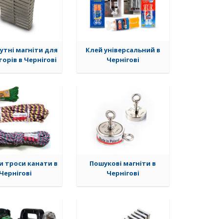
утні магніти для
Клей універсальний в
орів в Чернігові
Чернігові
и троси канати в
Пошукові магніти в
Чернігові
Чернігові