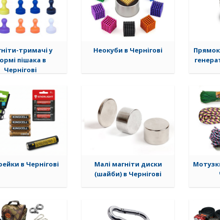
ніти-тримачі у
Неокуби в Чернігові
Прямок
ормі пішака в
генерат
Чернігові
ейки в Чернігові
Малі магніти диски
Мотузк
(шайби) в Чернігові