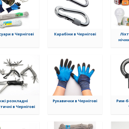
суари в Чернігові
Карабіни в Чернігові
Ліхт
нічни
ожі розкладні
Рукавички в Чернігові
Рим-б
тичні в Чернігові