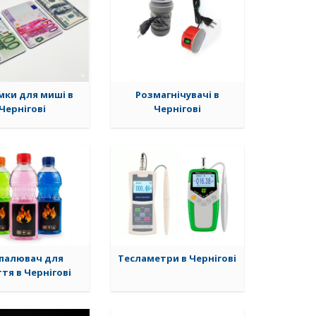
ки для миші в
Розмагнічувачі в
Чернігові
Чернігові
палювач для
Тесламетри в Чернігові
тя в Чернігові