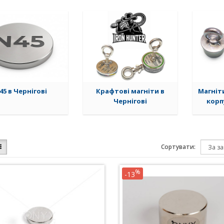
45 в Чернігові
Крафтові магніти в
Магніт
Чернігові
корп
Сортувати:
%
-13