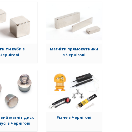
гніти куби в
Магніти прямокутники
Чернігові
в Чернігові
вий магніт диск
Різне в Чернігові
пусі в Чернігові