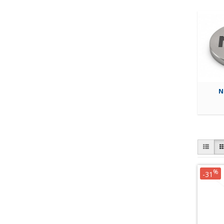
N
%
-31