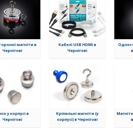
оронні магніти в
Кабелі USB HDMI в
Одност
Чернігові
Чернігові
ск у корпусі в
Кріпильні магніти (у
Магніт
Чернігові
корпусі) в Чернігові