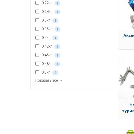
0.22кг
1
0.24кг
1
0.3кг
1
0.35кг
1
Аксе
0.4кг
1
0.42кг
1
0.45кг
1
0.48кг
1
0.5кг
2
Показать все
Н
турис