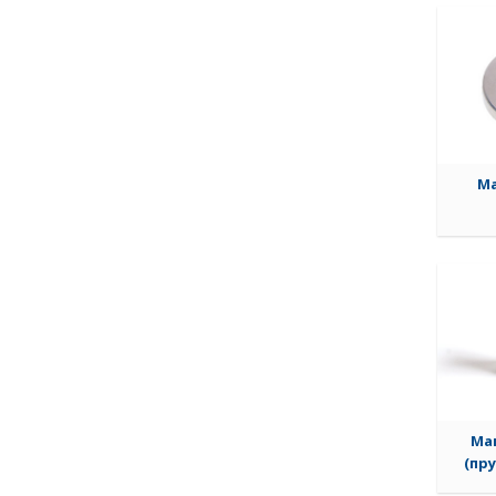
Ма
Ма
(пру