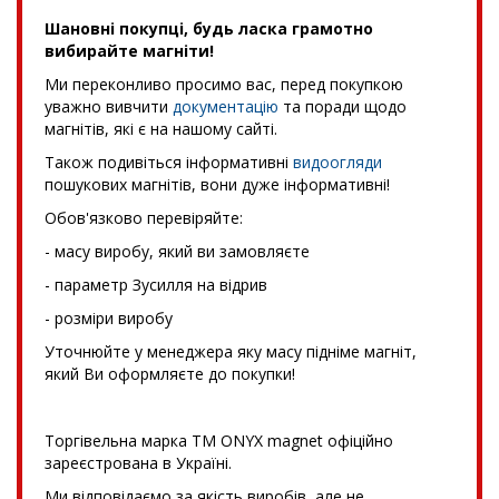
Шановні покупці, будь ласка грамотно
вибирайте магніти!
Ми переконливо просимо вас, перед покупкою
уважно вивчити
документацію
та поради щодо
магнітів, які є на нашому сайті.
Також подивіться інформативні
видоогляди
пошукових магнітів, вони дуже інформативні!
Обов'язково перевіряйте:
- масу виробу, який ви замовляєте
- параметр Зусилля на відрив
- розміри виробу
Уточнюйте у менеджера яку масу підніме магніт,
який Ви оформляєте до покупки!
Торгівельна марка TM ONYX magnet офіційно
зареєстрована в Україні.
Ми відповідаємо за якість виробів, але не