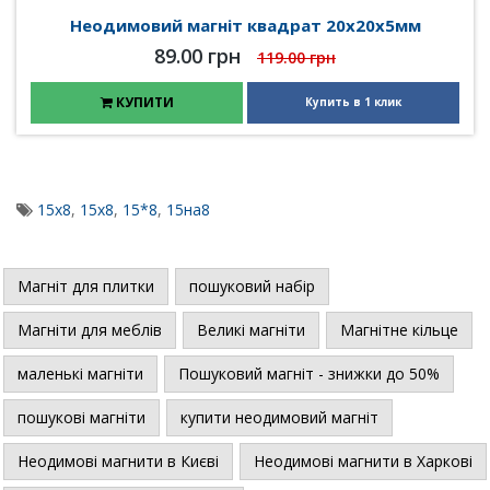
Неодимовий магніт квадрат 20х20х5мм
89.00 грн
119.00 грн
КУПИТИ
Купить в 1 клик
15x8
,
15х8
,
15*8
,
15на8
Магніт для плитки
пошуковий набір
Магніти для меблів
Великі магніти
Магнітне кільце
маленькі магніти
Пошуковий магніт - знижки до 50%
пошукові магніти
купити неодимовий магніт
Неодимові магнити в Києві
Неодимові магнити в Харкові