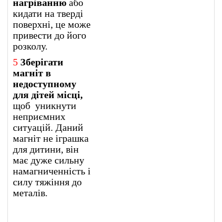
нагріванню
або
кидати на тверді
поверхні, це може
привести до його
розколу.
5
Зберігати
магніт в
недоступному
для дітей місці,
щоб уникнути
неприємних
ситуацій. Даний
магніт не іграшка
для дитини, він
має дуже сильну
намагниченність і
силу тяжіння до
металів.