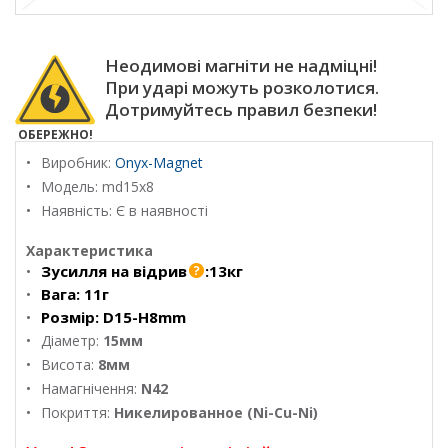
Неодимові магніти не надміцні!
При ударі можуть розколотися.
Дотримуйтесь правил безпеки!
ОБЕРЕЖНО!
Виробник:
Onyx-Magnet
Модель:
md15x8
Наявність: Є в наявності
Характеристика
Зусилля на відрив
:
13кг
Вага:
11г
Розмір:
D15-H8mm
Діаметр:
15мм
Висота:
8мм
Намагнічення:
N42
Покриття:
Никелированное (Ni-Cu-Ni)