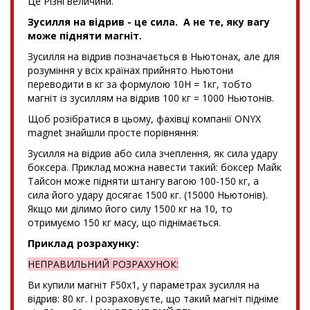
Це Різні величини.
Зусилля на відрив - це сила. А не те, яку вагу
може підняти магніт.
Зусилля на відрив позначається в Ньютонах, але для
розуміння у всіх країнах прийнято Ньютони
переводити в кг за формулою 10Н = 1кг, тобто
магніт із зусиллям на відрив 100 кг = 1000 Ньютонів.
Щоб розібратися в цьому, фахівці компанії ONYX
magnet знайшли просте порівняння:
Зусилля на відрив або сила зчеплення, як сила удару
боксера. Приклад можна навести такий: боксер Майк
Тайсон може підняти штангу вагою 100-150 кг, а
сила його удару досягає 1500 кг. (15000 Ньютонів).
Якщо ми ділимо його силу 1500 кг на 10, то
отримуємо 150 кг масу, що піднімається.
Приклад розрахунку:
НЕПРАВИЛЬНИЙ РОЗРАХУНОК:
Ви купили магніт F50x1, у параметрах зусилля на
відрив: 80 кг. І розраховуєте, що такий магніт підніме