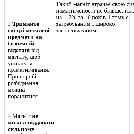
Такий магніт втрачає свою си
намагніченості не більше, ніж
на 1-2% за 10 років, і тому є
3
Тримайте
затребуваним і широко
гострі металеві
застосовуваним.
предмети на
безпечній
відстані
від
магніту, щоб
уникнути
прімагнічіванія.
При спробі
роз'єднання
можна
поранитися.
4
Магніт
не
можна піддавати
сильному