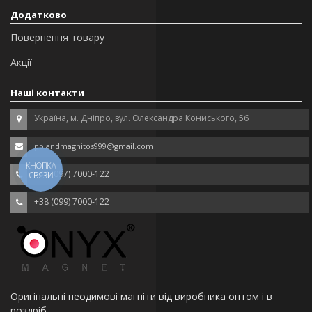
Додатково
Повернення товару
Акції
Наші контакти
Україна, м. Дніпро, вул. Олександра Кониського, 56
polandmagnitos999@gmail.com
КНОПКА
+38 (097) 7000-122
СВЯЗИ
+38 (099) 7000-122
Оригінальні неодимові магніти від виробника оптом і в
роздріб.