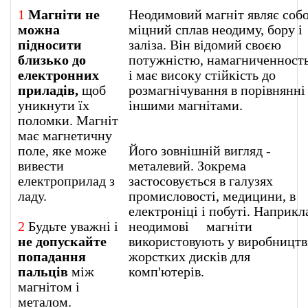
1
Магніти не
Неодимовий магніт являє соб
можна
міцний сплав неодиму, бору і
підносити
заліза. Він відомий своєю
близько до
потужністю, намагниченност
електронних
і має високу стійкість до
приладів,
щоб
розмагнічування в порівнянні 
уникнути їх
іншими магнітами.
поломки. Магніт
має магнетичну
поле, яке може
Його зовнішній вигляд -
вивести
металевий. Зокрема
електроприлад з
застосовується в галузях
ладу.
промисловості, медицини, в
електроніці і побуті. Наприкл
2
Будьте уважні і
неодимові магніти
не допускайте
використовують у виробництв
попадання
жорстких дисків для
пальців
між
комп'ютерів
магнітом і
металом.