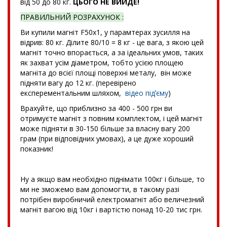
від 50 до 80 кг.
ЦЬОГО НЕ ВИЙДЕ!
ПРАВИЛЬНИЙ РОЗРАХУНОК :
Ви купили магніт F50x1, у парамтерах зусилля на
відрив: 80 кг. Ділите 80/10 = 8 кг - це вага, з якою цей
магніт точно впорається, а за ідеальних умов, таких
як захват усім діаметром, тобто усією площею
магніта до всієї площі поверхні металу, він може
підняти вагу до 12 кг. (перевірено
експерементальним шляхом,
відео підʼєму
)
Врахуйте, що приблизно за 400 - 500 грн ви
отримуєте магніт з повним комплектом, і цей магніт
може підняти в 30-150 більше за власну вагу 200
грам (при відповідних умовах), а це дуже хороший
показник!
Ну а якщо вам необхідно піднімати 100кг і більше, то
ми не зможемо вам допомогти, в такому разі
потрібен виробничий електромагніт або величезний
магніт вагою від 10кг і вартістю понад 10-20 тис грн.