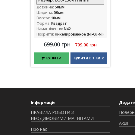
Довжина:
50мм
Ширина:
50мм
Висота:
10мм
Форма:
Квадрат
Намагнічення:
N42
Покриття:
Никелированное (Ni-Cu-Ni)
699.00 грн
799.00 грн
КУПИТИ
Купити В 1 Клік
Інформація
Додат
ПРАВИЛА РОБОТИ З
Поверн
НЕОДИМОВИМИ МАГНІТАМИ!
Акції
Про нас