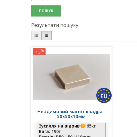
Результати пошуку
%
-13
Неодимовий магніт квадрат
50х50х10мм
Зусилля на відрив
:
65кг
Вага:
190г
Розмір:
B50-L50-H10mm