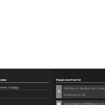
ково
Наші контакти
ення товару
Україна, м. Дніпро, вул. Оле
Кониського, 56
polandmagnitos999@gmail.com