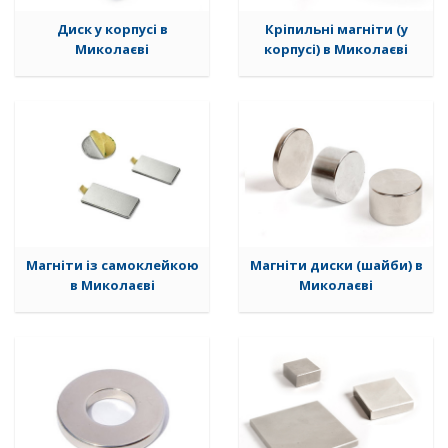
Диск у корпусі в
Кріпильні магніти (у
Миколаєві
корпусі) в Миколаєві
Магніти із самоклейкою
Магніти диски (шайби) в
в Миколаєві
Миколаєві