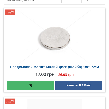
%
-35
Неодимовий магніт малий диск (шайба) 18х1.5мм
17.00 грн
26.03 грн
Купити В 1 Клік
%
-24