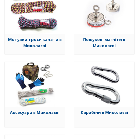
Мотузки троси канати в
Пошукові магніти в
Миколаєві
Миколаєві
Аксесуари в Миколаєві
Карабіни в Миколаєві