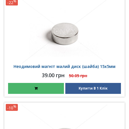
%
-22
Неодимовий магніт малий диск (шайба) 15х5мм
39.00 грн
50.05 грн
Купити В 1 Клік
%
-10