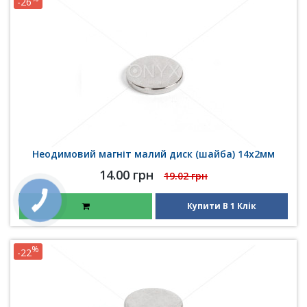
-26
Неодимовий магніт малий диск (шайба) 14х2мм
14.00 грн
19.02 грн
Купити В 1 Клік
%
-22