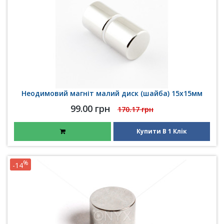
Неодимовий магніт малий диск (шайба) 15х15мм
99.00 грн
170.17 грн
Купити В 1 Клік
%
-14