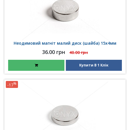
Неодимовий магніт малий диск (шайба) 15х4мм
36.00 грн
40.00 грн
Купити В 1 Клік
%
-17