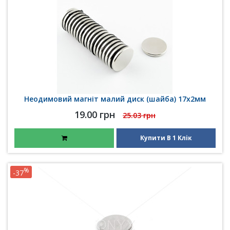
Неодимовий магніт малий диск (шайба) 17х2мм
19.00 грн
25.03 грн
Купити В 1 Клік
%
-37