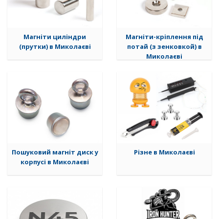
Магніти циліндри
Магніти-кріплення під
(прутки) в Миколаєві
потай (з зенковкой) в
Миколаєві
Пошуковий магніт диск у
Різне в Миколаєві
корпусі в Миколаєві