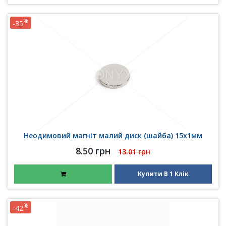
%
-35
Неодимовий магніт малий диск (шайба) 15х1мм
8.50 грн
13.01 грн
Купити В 1 Клік
%
-42