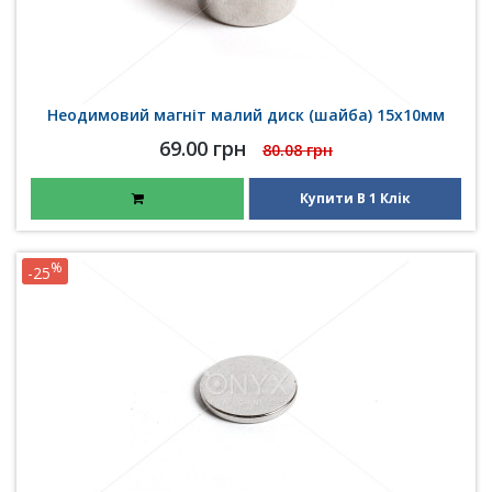
Неодимовий магніт малий диск (шайба) 15х10мм
69.00 грн
80.08 грн
Купити В 1 Клік
%
-25