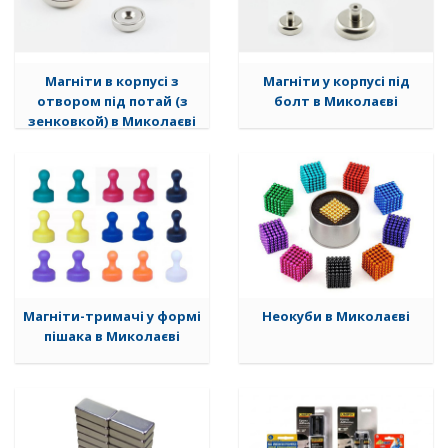
Магніти в корпусі з
Магніти у корпусі під
отвором під потай (з
болт в Миколаєві
зенковкой) в Миколаєві
Магніти-тримачі у формі
Неокуби в Миколаєві
пішака в Миколаєві