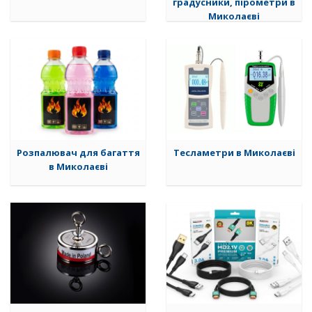
градусники, пірометри в
Миколаєві
Розпалювач для багаття
Тесламетри в Миколаєві
в Миколаєві