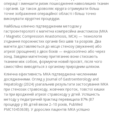
операції і зменшити ризик пошкодження навколишніх тканин
і органів. Це також дозволяє хірурга отримувати більш
точне зображення операційної області і більш точно
виконувати хірургічні процедури.
Найбільш клінічно підтвердженим методом у
гастроентерології є магнітна компресійна анастомоза (МКА
/ Magnetic Compression Anastomosis, MCA) — технологія
з'єднання порожнистих органів без швів та розрізів. Два
магніти доставляються до місця стенозу (звуження) або
атрезії (зрощення) з двох боків — ендоскопічно або через
зонд. Завдяки магнітному притяганню вони стискають
тканини між собою, формуючи новий просвіт, після чого
самостійно виводяться з організму природним шляхом.
Клінічна ефективність МКА підтверджена численними
дослідженнями. Огляд у Journal of Gastroenterology and
Hepatology (2024) узагальнив результати застосування МКА
при стенозах стравоходу, жовчних проток, товстої кишки
та при вродженій атрезії стравоходу у дітей. Успішність
методу у педіатричній практиці перевищила 87% (87
процедур у 86 дітей віком 2–10 років, PubMed
PMC10453638). У дорослих пацієнтів МКА успішно