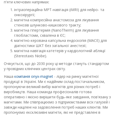
п'яти ключових напрямах:
інтраопераційна МРТ-навігація (iMRI) для нейро- та
онкохірургії;
магнітна компресійна анастомоза для лікування
стенозів шлунково-кишкового тракту;
магнітна гіпертермія (NanoTherm) для лікування
гліобластоми, схвалена в ЄС;
магнітно-керована капсульна ендоскопія (MACE) для
діагностики ШКТ без загальної анестезії;
магнітна навігація катетерів у кардіологічній абляції
(Stereotaxis Niobe).
Очікується, що до 2030 року ці методи стануть стандартом
у провідних клінічних центрах світу.
Наша
компанія onyx-magnet
- лідер на ринку магнітної
продукції в Україні. Ми є надійним склад-постачальником,
пропонуючи великий вибір магнітів для різних потреб і
виробництв. Наша команда професіоналів готова
оперативно і якісно вирішити будь-яке завдання, пов'язану з
магнітами. Ми співпрацюємо з підприємствами всіх галузей і
завжди націлені на задоволення потреб наших клієнтів. Ми
пропонуємо ексклюзивні магніти, які не представлені в