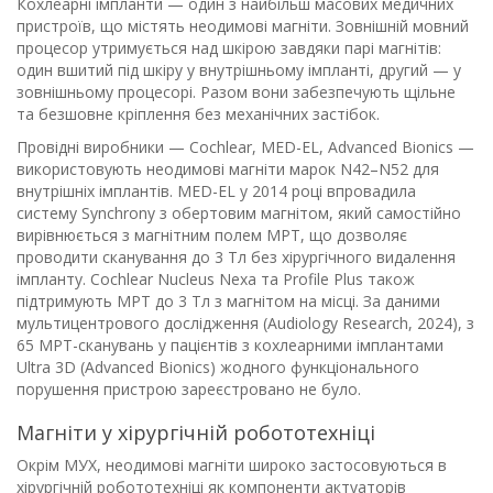
Кохлеарні імпланти — один з найбільш масових медичних
пристроїв, що містять неодимові магніти. Зовнішній мовний
процесор утримується над шкірою завдяки парі магнітів:
один вшитий під шкіру у внутрішньому імпланті, другий — у
зовнішньому процесорі. Разом вони забезпечують щільне
та безшовне кріплення без механічних застібок.
Провідні виробники — Cochlear, MED-EL, Advanced Bionics —
використовують неодимові магніти марок N42–N52 для
внутрішніх імплантів. MED-EL у 2014 році впровадила
систему Synchrony з обертовим магнітом, який самостійно
вирівнюється з магнітним полем МРТ, що дозволяє
проводити сканування до 3 Тл без хірургічного видалення
імпланту. Cochlear Nucleus Nexa та Profile Plus також
підтримують МРТ до 3 Тл з магнітом на місці. За даними
мультицентрового дослідження (Audiology Research, 2024), з
65 МРТ-сканувань у пацієнтів з кохлеарними імплантами
Ultra 3D (Advanced Bionics) жодного функціонального
порушення пристрою зареєстровано не було.
Магніти у хірургічній робототехніці
Окрім МУХ, неодимові магніти широко застосовуються в
хірургічній робототехніці як компоненти актуаторів