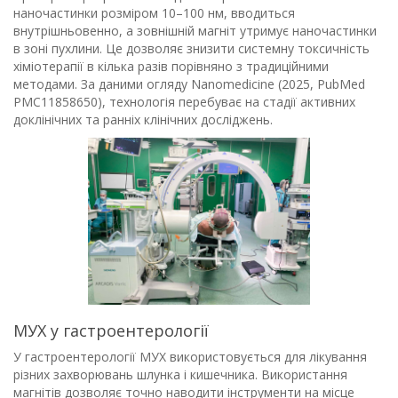
наночастинки розміром 10–100 нм, вводиться
внутрішньовенно, а зовнішній магніт утримує наночастинки
в зоні пухлини. Це дозволяє знизити системну токсичність
хіміотерапії в кілька разів порівняно з традиційними
методами. За даними огляду Nanomedicine (2025, PubMed
PMC11858650), технологія перебуває на стадії активних
доклінічних та ранніх клінічних досліджень.
МУХ у гастроентерології
У гастроентерології МУХ використовується для лікування
різних захворювань шлунка і кишечника. Використання
магнітів дозволяє точно наводити інструменти на місце