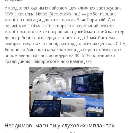
У кардіології одним із найвідоміших клінічних застосувань
МУХ є система Niobe (Stereotaxis Inc.) — роботизована
магнітна навігація для катетерної абляції аритмій. Два
великі зовнішні магніти створюють керований вектор
магнітного поля, яке направляє гнучкий магнітний катетер
до потрібної точки серця з точністю до 1 мм. Система
використовується в провідних кардіологічних центрах США,
Європи та Азії і показала зниження дози рентгенівського
опромінення під час процедури на 30–50% порівняно з
традиційною флюороскопічною навігацією.
Неодимові магніти у слухових імплантах