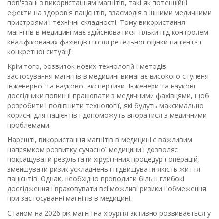
пов'язані з використанням магнітів, такі як потенційні
ефекти на здоров'я пацієнтів, взаємодія з іншими медичними
пристроями і технічні складності. Тому використання
магнітів в медицині має здійснюватися тільки під контролем
кваліфікованих фахівців і після ретельної оцінки пацієнта і
конкретної ситуації.
Крім того, розвиток нових технологій і методів
застосування магнітів в медицині вимагає високого ступеня
інженерної та наукової експертизи. Інженери та наукові
дослідники повинні працювати з медичними фахівцями, щоб
розробити і поліпшити технології, які будуть максимально
корисні для пацієнтів і допоможуть впоратися з медичними
проблемами.
Нарешті, використання магнітів в медицині є важливим
напрямком розвитку сучасної медицини і дозволяє
покращувати результати хірургічних процедур і операцій,
зменшувати ризик ускладнень і підвищувати якість життя
пацієнтів. Однак, необхідно проводити більш глибокі
дослідження і враховувати всі можливі ризики і обмеження
при застосуванні магнітів в медицині.
Станом на 2026 рік магнітна хірургія активно розвивається у