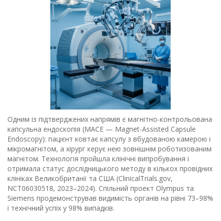
Одним із підтверджених напрямів є магнітно-контрольована
капсульна ендоскопія (MACE — Magnet-Assisted Capsule
Endoscopy): пацієнт ковтає капсулу з вбудованою камерою і
мікромагнітом, а хірург керує нею зовнішнім роботизованим
магнітом. Технологія пройшла клінічні випробування і
отримала статус дослідницького методу в кількох провідних
клініках Великобританії та США (ClinicalTrials.gov,
NCT06030518, 2023–2024). Спільний проект Olympus та
Siemens продемонстрував видимість органів на рівні 73–98%
і технічний успіх у 98% випадків.