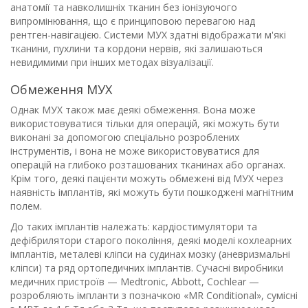
анатомії та навколишніх тканин без іонізуючого
випромінювання, що є принциповою перевагою над
рентген-навігацією. Системи МУХ здатні відображати м'які
тканини, пухлини та кордони нервів, які залишаються
невидимими при інших методах візуалізації.
Обмеження МУХ
Однак МУХ також має деякі обмеження. Вона може
використовуватися тільки для операцій, які можуть бути
виконані за допомогою спеціально розроблених
інструментів, і вона не може використовуватися для
операцій на глибоко розташованих тканинах або органах.
Крім того, деякі пацієнти можуть обмежені від МУХ через
наявність імплантів, які можуть бути пошкоджені магнітним
полем.
До таких імплантів належать: кардіостимулятори та
дефібрилятори старого покоління, деякі моделі кохлеарних
імплантів, металеві кліпси на судинах мозку (аневризмальні
кліпси) та ряд ортопедичних імплантів. Сучасні виробники
медичних пристроїв — Medtronic, Abbott, Cochlear —
розробляють імпланти з позначкою «MR Conditional», сумісні