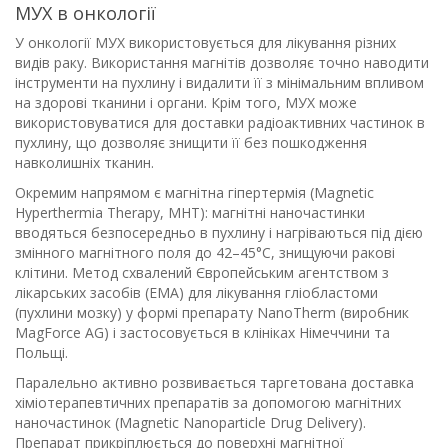
МУХ в онкології
У онкології МУХ використовується для лікування різних
видів раку. Використання магнітів дозволяє точно наводити
інструменти на пухлину і видалити її з мінімальним впливом
на здорові тканини і органи. Крім того, МУХ може
використовуватися для доставки радіоактивних частинок в
пухлину, що дозволяє знищити її без пошкодження
навколишніх тканин.
Окремим напрямом є магнітна гіпертермія (Magnetic
Hyperthermia Therapy, MHT): магнітні наночастинки
вводяться безпосередньо в пухлину і нагріваються під дією
змінного магнітного поля до 42–45°C, знищуючи ракові
клітини. Метод схвалений Європейським агентством з
лікарських засобів (EMA) для лікування гліобластоми
(пухлини мозку) у формі препарату NanoTherm (виробник
MagForce AG) і застосовується в клініках Німеччини та
Польщі.
Паралельно активно розвивається таргетована доставка
хіміотерапевтичних препаратів за допомогою магнітних
наночастинок (Magnetic Nanoparticle Drug Delivery).
Препарат прикріплюється до поверхні магнітної