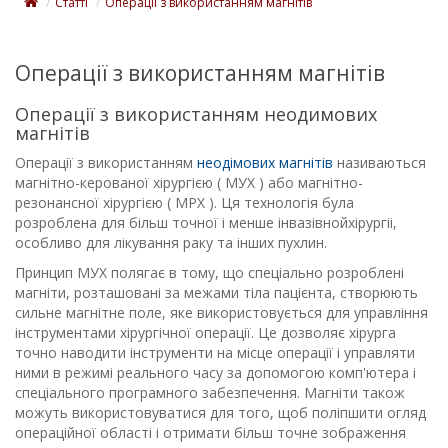
Статті
Операції з використанням магнітів
Операції з використанням магнітів
Операції з використанням неодимових
магнітів
Операції з використанням
неодімових магнітів
називаються
магнітно-керованої хірургією ( МУХ ) або магнітно-
резонансної хірургією ( МРХ ). Ця технологія була
розроблена для більш точної і менше інвазівнойхірургіі,
особливо для лікування раку та інших пухлин.
Принцип МУХ полягає в тому, що спеціально розроблені
магніти, розташовані за межами тіла пацієнта, створюють
сильне магнітне поле, яке використовується для управління
інструментами хірургічної операції. Це дозволяє хірурга
точно наводити інструменти на місце операції і управляти
ними в режимі реального часу за допомогою комп'ютера і
спеціального програмного забезпечення. Магніти також
можуть використовуватися для того, щоб поліпшити огляд
операційної області і отримати більш точне зображення