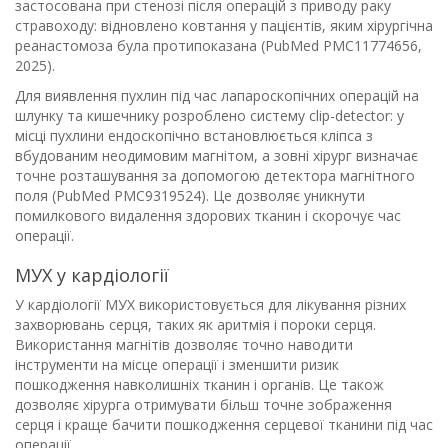
застосована при стенозі після операцій з приводу раку
стравоходу: відновлено ковтання у пацієнтів, яким хірургічна
реанастомоза була протипоказана (PubMed PMC11774656,
2025).
Для виявлення пухлин під час лапароскопічних операцій на
шлунку та кишечнику розроблено систему clip-detector: у
місці пухлини ендоскопічно встановлюється кліпса з
вбудованим неодимовим магнітом, а зовні хірург визначає
точне розташування за допомогою детектора магнітного
поля (PubMed PMC9319524). Це дозволяє уникнути
помилкового видалення здорових тканин і скорочує час
операції.
МУХ у кардіології
У кардіології МУХ використовується для лікування різних
захворювань серця, таких як аритмія і пороки серця.
Використання магнітів дозволяє точно наводити
інструменти на місце операції і зменшити ризик
пошкодження навколишніх тканин і органів. Це також
дозволяє хірурга отримувати більш точне зображення
серця і краще бачити пошкодження серцевої тканини під час
операції.