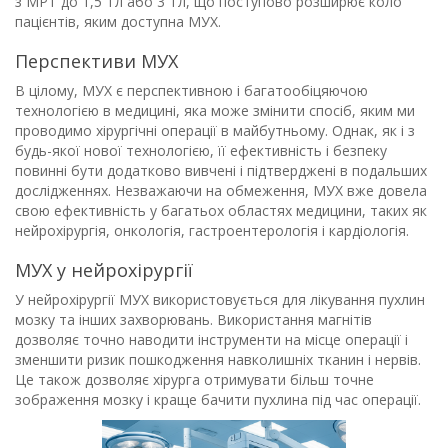
з МРТ до 1,5 Тл або 3 Тл, що поступово розширює коло
пацієнтів, яким доступна МУХ.
Перспективи МУХ
В цілому, МУХ є перспективною і багатообіцяючою
технологією в медицині, яка може змінити спосіб, яким ми
проводимо хірургічні операції в майбутньому. Однак, як і з
будь-якої нової технологією, її ефективність і безпеку
повинні бути додатково вивчені і підтверджені в подальших
дослідженнях. Незважаючи на обмеження, МУХ вже довела
свою ефективність у багатьох областях медицини, таких як
нейрохірургія, онкологія, гастроентерологія і кардіологія.
МУХ у нейрохірургії
У нейрохірургії МУХ використовується для лікування пухлин
мозку та інших захворювань. Використання магнітів
дозволяє точно наводити інструменти на місце операції і
зменшити ризик пошкодження навколишніх тканин і нервів.
Це також дозволяє хірурга отримувати більш точне
зображення мозку і краще бачити пухлина під час операції.