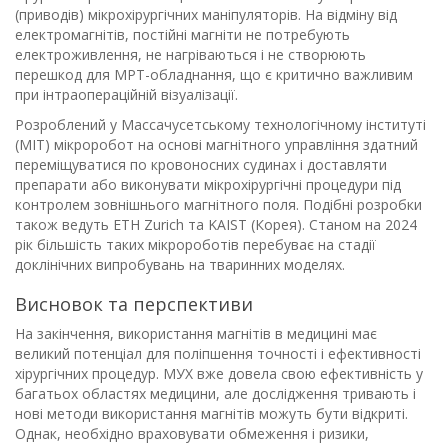
(приводів) мікрохірургічних маніпуляторів. На відміну від
електромагнітів, постійні магніти не потребують
електроживлення, не нагріваються і не створюють
перешкод для МРТ-обладнання, що є критично важливим
при інтраопераційній візуалізації.
Розроблений у Массачусетському технологічному інституті
(MIT) мікроробот на основі магнітного управління здатний
переміщуватися по кровоносних судинах і доставляти
препарати або виконувати мікрохірургічні процедури під
контролем зовнішнього магнітного поля. Подібні розробки
також ведуть ETH Zurich та KAIST (Корея). Станом на 2024
рік більшість таких мікророботів перебуває на стадії
доклінічних випробувань на тваринних моделях.
Висновок та перспективи
На закінчення, використання магнітів в медицині має
великий потенціал для поліпшення точності і ефективності
хірургічних процедур. МУХ вже довела свою ефективність у
багатьох областях медицини, але дослідження тривають і
нові методи використання магнітів можуть бути відкриті.
Однак, необхідно враховувати обмеження і ризики,