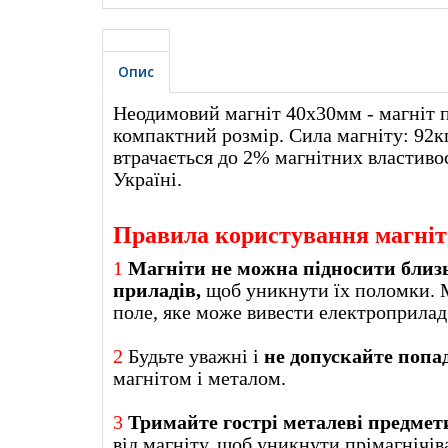
Опис
Неодимовий магніт 40х30мм - магніт п
компактний розмір. Сила магніту: 92кг
втрачається до 2% магнітних властиво
Україні.
Правила користування магні
1
Магніти не можна підносити близ
приладів,
щоб уникнути їх поломки. 
поле, яке може вивести еле
2
Будьте уважні і
не допускайте попа
магнітом і металом.
3
Тримайте гострі металеві предмети
від магніту, щоб уникнути прімагнічів