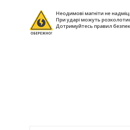
Неодимові магніти не надміцн
При ударі можуть розколотис
Дотримуйтесь правил безпек
ОБЕРЕЖНО!