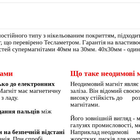
остійного типу з нікельованим покриттям, підходит
, що перевірено Тесламетром. Гарантія на властивост
стей супермагнітами 40мм на 30мм. 40х30мм - один
тами
Що таке неодимові 
ько до електронних
Неодимовий магніт являє 
Магніт має магнетичну
заліза. Він відомий своє
ктроприлад з ладу.
високу стійкість до роз
магнітами.
дання пальців
між
Його зовнішній вигляд - 
галузях промисловості, ме
 на безпечній відстані
Наприклад неодимові ма
анія. При спробі
жорстких дис