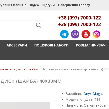
сування магнітів
Відео
Відгуки
Повернення товару
+38 (097) 7000-122
+38 (099) 7000-122
АКСЕСУАРИ
ПОШУКОВІ НАБОРИ
РОЗМАГНІЧУВАЧІ
икі магніти диски (шайби)
Неодимовий магніт великий диск (шайба) 40
ДИСК (ШАЙБА) 40Х30ММ
Виробник:
Onyx-Magnet
Модель:
onyx_nm789
Наявність: Є в наявності