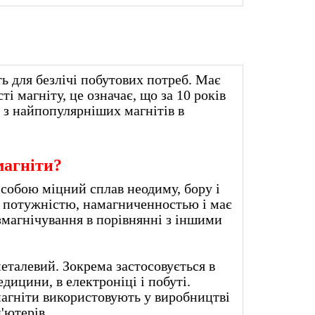
ь для безлічі побутових потреб. Має
і магніту, це означає, що за 10 років
 з найпопулярніших магнітів в
магніти?
собою міцний сплав неодиму, бору і
ю потужністю, намагниченностью і має
магнічування в порівнянні з іншими
металевий. Зокрема застосовується в
дицини, в електроніці і побуті.
гніти використовують у виробництві
ків для комп'ютерів.