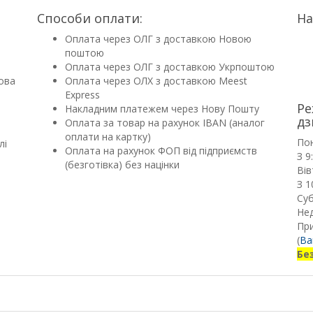
Способи оплати:
На
Оплата через ОЛГ з доставкою Новою
поштою
Оплата через ОЛГ з доставкою Укрпоштою
ова
Оплата через ОЛХ з доставкою Meest
Express
Ре
Накладним платежем через Нову Пошту
дз
Оплата за товар на рахунок IBAN (аналог
оплати на картку)
По
лі
Оплата на рахунок ФОП від підприємств
З 9
(безготівка) без націнки
Вів
З 1
Суб
Нед
Пр
(
Ва
Бе