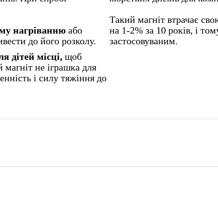
Такий магніт втрачає сво
ому нагріванню
або
на 1-2% за 10 років, і то
ивести до його розколу.
застосовуваним.
я дітей місці,
щоб
 магніт не іграшка для
енність і силу тяжіння до