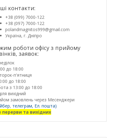
ші контакти:
+38 (099) 7000-122
+38 (097) 7000-122
polandmagnitos999@gmail.com
Україна, г. Дніпро
жим роботи офісу з прийому
вінків, заявок:
неділок
:00 до 18:00
торок-п'ятниця
0:00 до 18:00
ота з 13:00 до 18:00
іля вихідний
ийом замовлень через Месенджери
йбер
,
телеграм,
Ел. пошта)
з перерви та вихідних