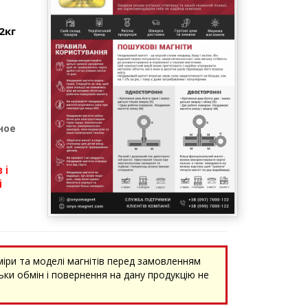
2кг
ное
 і
і
міри та моделі магнітів перед замовленням
ки обмін і повернення на дану продукцію не