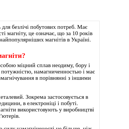
 для безлічі побутових потреб. Має
і магніту, це означає, що за 10 років
найпопулярніших магнітів в Україні.
магніти?
собою міцний сплав неодиму, бору і
ю потужністю, намагниченностью і має
магнічування в порівнянні з іншими
металевий. Зокрема застосовується в
дицини, в електроніці і побуті.
гніти використовують у виробництві
ків для комп'ютерів.
ю силу намагніченості не більше, ніж