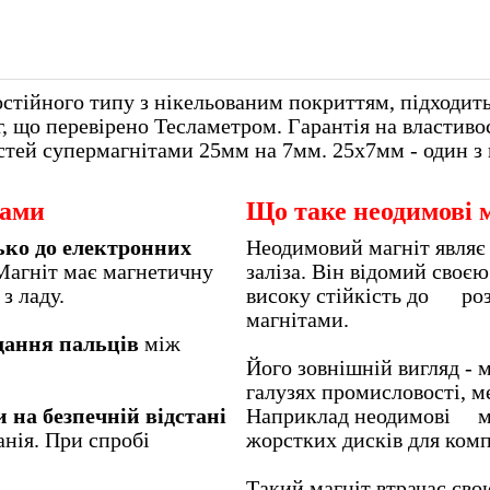
стійного типу з нікельованим покриттям, підходить
, що перевірено Тесламетром. Гарантія на властивост
стей супермагнітами 25мм на 7мм. 25х7мм - один з 
тами
Що таке неодимові 
ько до електронних
Неодимовий магніт являє 
Магніт має магнетичну
заліза. Він відомий своє
ктроприлад з ладу.
високу стійкість до роз
магнітами.
дання пальців
між
Його зовнішній вигляд - 
галузях промисловості, ме
 на безпечній відстані
Наприклад неодимові ма
анія. При спробі
жорстких дис
Такий магніт втрачає сво