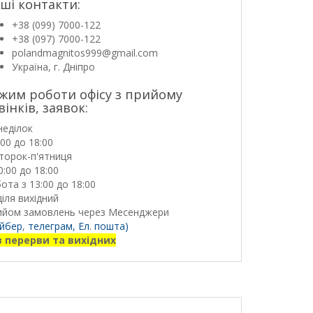
ші контакти:
+38 (099) 7000-122
+38 (097) 7000-122
polandmagnitos999@gmail.com
Україна, г. Дніпро
жим роботи офісу з прийому
вінків, заявок:
неділок
:00 до 18:00
торок-п'ятниця
0:00 до 18:00
ота з 13:00 до 18:00
іля вихідний
ийом замовлень через Месенджери
йбер
,
телеграм,
Ел. пошта)
з перерви та вихідних