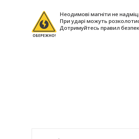
Неодимові магніти не надміцн
При ударі можуть розколотис
Дотримуйтесь правил безпек
ОБЕРЕЖНО!