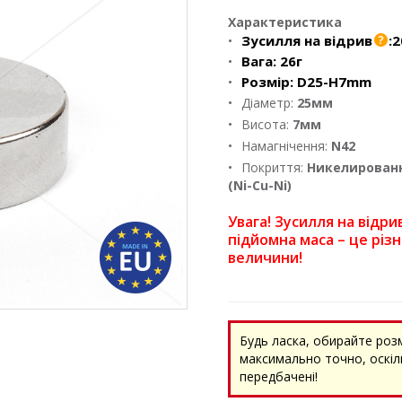
Характеристика
Зусилля на відрив
:
2
Вага:
26г
Розмір:
D25-H7mm
Діаметр:
25мм
Висота:
7мм
Намагнічення:
N42
Покриття:
Никелирован
(Ni-Cu-Ni)
Увага! Зусилля на відрив
підйомна маса – це різн
величини!
Будь ласка, обирайте роз
максимально точно, оскіль
передбачені!