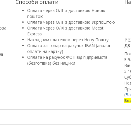
Способи оплати:
На
Оплата через ОЛГ з доставкою Новою
поштою
Оплата через ОЛГ з доставкою Укрпоштою
ова
Оплата через ОЛХ з доставкою Meest
Express
Ре
Накладним платежем через Нову Пошту
дз
Оплата за товар на рахунок IBAN (аналог
оплати на картку)
По
лі
Оплата на рахунок ФОП від підприємств
З 9
(безготівка) без націнки
Вів
З 1
Суб
Нед
Пр
(
Ва
Бе