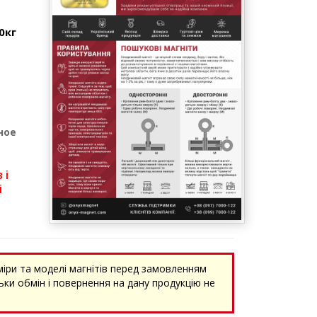
0кг
ное
 і
і
міри та моделі магнітів перед замовленням
ки обмін і повернення на дану продукцію не