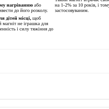
ому нагріванню
або
на 1-2% за 10 років, і то
ивести до його розколу.
застосовуваним.
я дітей місці,
щоб
 магніт не іграшка для
енність і силу тяжіння до