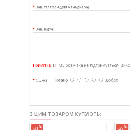
Ваш телефон (для менеджера):
Ваш відгук:
Примітка:
HTML розмітка не підтримується! Вико
Погано
Добре
Оцінка
З ЦИМ ТОВАРОМ КУПУЮТЬ:
%
%
-31
-29