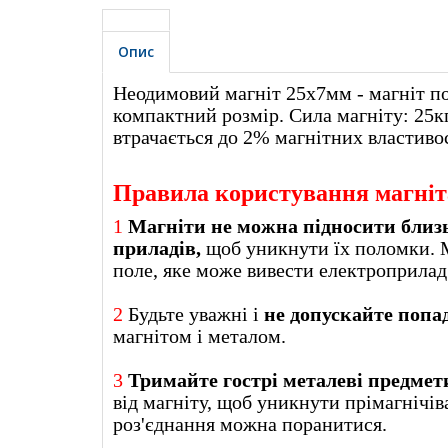
Опис
Неодимовий магніт 25х7мм - магніт по
компактний розмір. Сила магніту: 25кг
втрачається до 2% магнітних властиво
Правила користування магні
1
Магніти не можна підносити близ
приладів,
щоб уникнути їх поломки. 
поле, яке може вивести еле
2
Будьте уважні і
не допускайте попа
магнітом і металом.
3
Тримайте гострі металеві предмети
від магніту, щоб уникнути прімагнічів
роз'єднання можна поранитися.