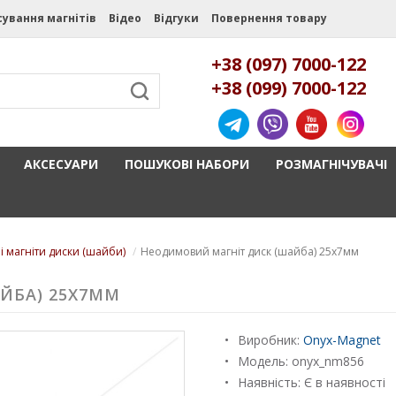
сування магнітів
Відео
Відгуки
Повернення товару
+38 (097) 7000-122
+38 (099) 7000-122
АКСЕСУАРИ
ПОШУКОВІ НАБОРИ
РОЗМАГНІЧУВАЧІ
і магніти диски (шайби)
Неодимовий магніт диск (шайба) 25х7мм
ЙБА) 25Х7ММ
Виробник:
Onyx-Magnet
Модель:
onyx_nm856
Наявність: Є в наявності