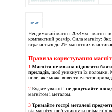
Опис
Неодимовий магніт 20х4мм - магніт по
компактний розмір. Сила магніту: 8кг,
втрачається до 2% магнітних властиво
Правила користування магні
1
Магніти не можна підносити близ
приладів,
щоб уникнути їх поломки. 
поле, яке може вивести еле
2
Будьте уважні і
не допускайте попа
магнітом і металом.
3
Тримайте гострі металеві предмети
від магніту, щоб уникнути прімагнічів