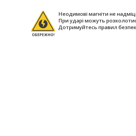
Неодимові магніти не надміцн
При ударі можуть розколотис
Дотримуйтесь правил безпек
ОБЕРЕЖНО!