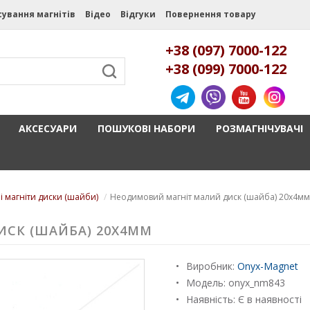
сування магнітів
Відео
Відгуки
Повернення товару
+38 (097) 7000-122
+38 (099) 7000-122
АКСЕСУАРИ
ПОШУКОВІ НАБОРИ
РОЗМАГНІЧУВАЧІ
і магніти диски (шайби)
Неодимовий магніт малий диск (шайба) 20х4мм
СК (ШАЙБА) 20Х4ММ
Виробник:
Onyx-Magnet
Модель:
onyx_nm843
Наявність: Є в наявності