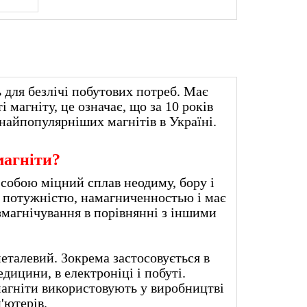
 для безлічі побутових потреб. Має
 магніту, це означає, що за 10 років
найпопулярніших магнітів в Україні.
магніти?
собою міцний сплав неодиму, бору і
ю потужністю, намагниченностью і має
магнічування в порівнянні з іншими
металевий. Зокрема застосовується в
дицини, в електроніці і побуті.
гніти використовують у виробництві
ків для комп'ютерів.