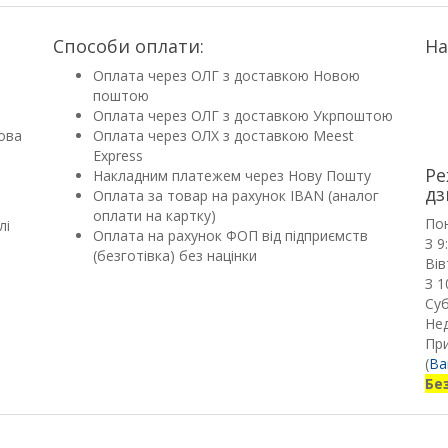
Способи оплати:
На
Оплата через ОЛГ з доставкою Новою
поштою
Оплата через ОЛГ з доставкою Укрпоштою
ова
Оплата через ОЛХ з доставкою Meest
Express
Ре
Накладним платежем через Нову Пошту
дз
Оплата за товар на рахунок IBAN (аналог
оплати на картку)
По
лі
Оплата на рахунок ФОП від підприємств
З 9
(безготівка) без націнки
Вів
З 1
Суб
Нед
Пр
(
Ва
Бе