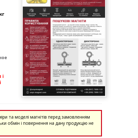
кг
ное
 і
і
міри та моделі магнітів перед замовленням
ки обмін і повернення на дану продукцію не