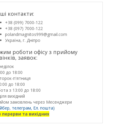
ші контакти:
+38 (099) 7000-122
+38 (097) 7000-122
polandmagnitos999@gmail.com
Україна, г. Дніпро
жим роботи офісу з прийому
вінків, заявок:
неділок
:00 до 18:00
торок-п'ятниця
0:00 до 18:00
ота з 13:00 до 18:00
іля вихідний
ийом замовлень через Месенджери
йбер
,
телеграм,
Ел. пошта)
з перерви та вихідних