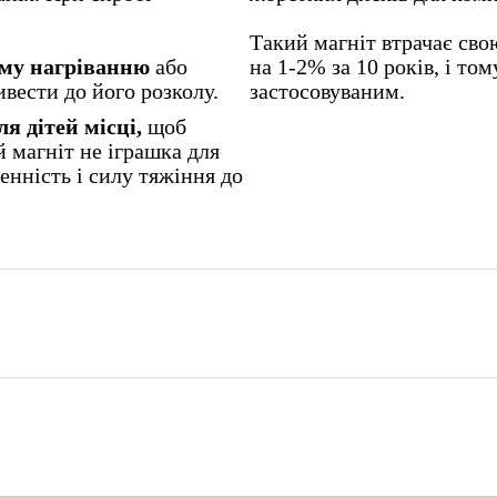
Такий магніт втрачає сво
ому нагріванню
або
на 1-2% за 10 років, і то
ивести до його розколу.
застосовуваним.
я дітей місці,
щоб
 магніт не іграшка для
енність і силу тяжіння до