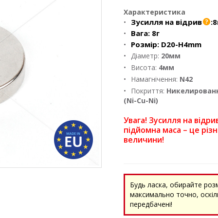
Характеристика
Зусилля на відрив
:
8
Вага:
8г
Розмір:
D20-H4mm
Діаметр:
20мм
Висота:
4мм
Намагнічення:
N42
Покриття:
Никелирован
(Ni-Cu-Ni)
Увага! Зусилля на відрив
підйомна маса – це різн
величини!
Будь ласка, обирайте роз
максимально точно, оскіль
передбачені!