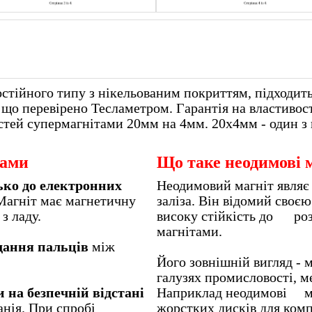
стійного типу з нікельованим покриттям, підходить
 що перевірено Тесламетром. Гарантія на властивості
стей супермагнітами 20мм на 4мм. 20х4мм - один з 
тами
Що таке неодимові 
ько до електронних
Неодимовий магніт являє 
Магніт має магнетичну
заліза. Він відомий своє
ктроприлад з ладу.
високу стійкість до роз
магнітами.
дання пальців
між
Його зовнішній вигляд - 
галузях промисловості, ме
 на безпечній відстані
Наприклад неодимові ма
анія. При спробі
жорстких дис