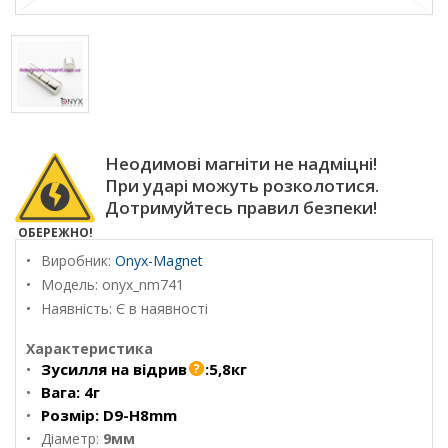
Неодимові магніти не надміцні!
При ударі можуть розколотися.
Дотримуйтесь правил безпеки!
ОБЕРЕЖНО!
Виробник:
Onyx-Magnet
Модель:
onyx_nm741
Наявність: Є в наявності
Характеристика
Зусилля на відрив
:
5,8кг
Вага:
4г
Розмір:
D9-H8mm
Діаметр:
9мм