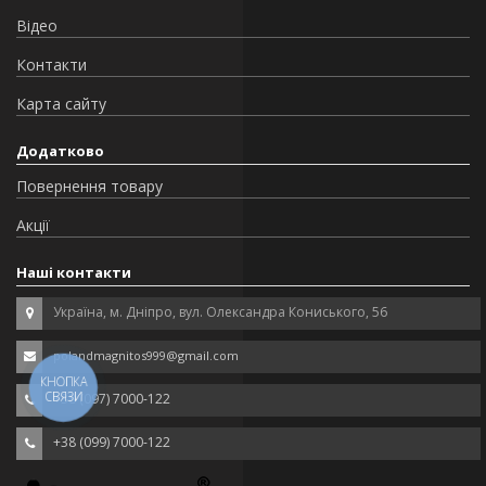
Відео
Контакти
Карта сайту
Додатково
Повернення товару
Акції
Наші контакти
Україна, м. Дніпро, вул. Олександра Кониського, 56
polandmagnitos999@gmail.com
КНОПКА
СВЯЗИ
+38 (097) 7000-122
+38 (099) 7000-122