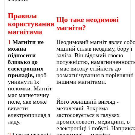
Правила
Що таке неодимові
користування
магніти?
магнітами
1
Магніти не
Неодимовий магніт являє соб
можна
міцний сплав неодиму, бору і
підносити
заліза. Він відомий своєю
близько до
потужністю, намагниченност
електронних
і має високу стійкість до
приладів,
щоб
розмагнічування в порівнянні 
уникнути їх
іншими магнітами.
поломки. Магніт
має магнетичну
поле, яке може
Його зовнішній вигляд -
вивести
металевий. Зокрема
електроприлад з
застосовується в галузях
ладу.
промисловості, медицини, в
електроніці і побуті. Наприкл
2
Будьте уважні і
неодимові магніти