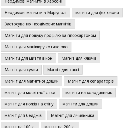
Неодимові магнити в Херсоні
Неодимові магнити в Маріуполі
магніти для фотозони
Застосування неодімових магнітів
Магніти для пошуку профілю за гіпсокартоном
Магніт для манікюру котяче око
Магніти для миття вікон
Магніт для ключів
Магніт для сумки
Магніт для таксі
Магніт для магнітної дошки
Магніт для сепараторів
магніт для москітної сітки
магніти на холодильник
магніт для ножів на стіну
магніти для дошки
магніт для бейджів
Магніт для лічильника
магніт на 100 кг
магніт на 200 кг