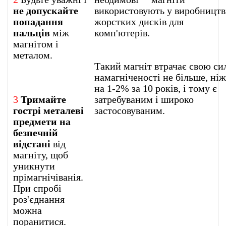
не допускайте
використовують у виробництв
попадання
жорстких дисків для
пальців
між
комп'ютерів
магнітом і
металом.
Такий магніт втрачає свою си
намагніченості не більше, ніж
на 1-2% за 10 років, і тому є
3
Тримайте
затребуваним і широко
гострі металеві
застосовуваним.
предмети на
безпечній
відстані
від
магніту, щоб
уникнути
прімагнічіванія.
При спробі
роз'єднання
можна
поранитися.