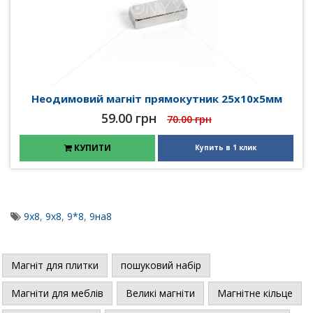
Неодимовий магніт прямокутник 25х10х5мм
59.00 грн
70.00 грн
КУПИТИ
Купить в 1 клик
9x8
,
9х8
,
9*8
,
9на8
Магніт для плитки
пошуковий набір
Магніти для меблів
Великі магніти
Магнітне кільце