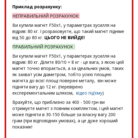
Приклад розрахунку:
НЕПРАВИЛЬНИЙ РОЗРАХУНОК:
Ви купили магніт F50x1, у параметрах зусилля на
відрив: 80 кг. І розраховуєте, що такий магніт підніме
від 50 до 80 кг.
ЦЬОГО НЕ ВИЙДЕ!
ПРАВИЛЬНИЙ РОЗРАХУНОК :
Ви купили магніт F50x1, у парамтерах зусилля на
відрив: 80 кг. Ділите 80/10 = 8 кг - це вага, з якою цей
магніт точно впорається, а за ідеальних умов, таких
як захват усім діаметром, тобто усією площею
магніта до всієї площі поверхні металу, він може
підняти вагу до 12 кг. (перевірено
експерементальним шляхом,
відео підʼєму
)
Врахуйте, що приблизно за 400 - 500 грн ви
отримуєте магніт з повним комплектом, і цей магніт
може підняти в 30-150 більше за власну вагу 200
грам (при відповідних умовах), а це дуже хороший
показник!