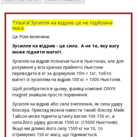
*Увага! Зусилля на відрив це не підйомна
маса.
Це Різні величини.
Зусилля на відрив - це сила. А не те, яку вагу
може підняти магніт.
Зусилля на відрив позначається в Ньютонах, але для
розуміння у всіх країнах прийнято Ньютони
переводити в кг за формулою 10Н = 1кг, тобто
магніт із зусиллям на відрив 100 кг = 1000 Ньютонів.
Щоб розібратися в цьому, фахівці компанії ONYX
magnet знайшли просте порівняння:
Зусилля на відрив або сила зчеплення, як сила удару
боксера. Приклад можна навести такий: боксер Майк
Тайсон може підняти штангу вагою 100-150 кг, а
сила його удару досягає 1500 кг. (15000 Ньютонів).
Якщо ми ділимо його силу 1500 кг на 10, то
отримуємо 150 кг масу, що піднімається.