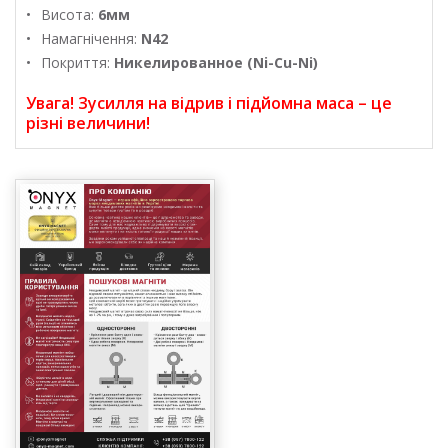
Висота:
6мм
Намагнічення:
N42
Покриття:
Никелированное (Ni-Cu-Ni)
Увага! Зусилля на відрив і підйомна маса – це
різні величини!