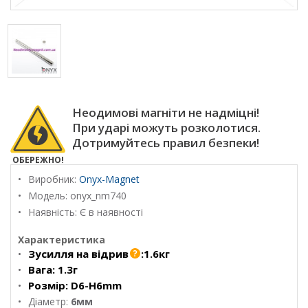
Неодимові магніти не надміцні!
При ударі можуть розколотися.
Дотримуйтесь правил безпеки!
ОБЕРЕЖНО!
Виробник:
Onyx-Magnet
Модель:
onyx_nm740
Наявність: Є в наявності
Характеристика
Зусилля на відрив
:
1.6кг
Вага:
1.3г
Розмір:
D6-H6mm
Діаметр:
6мм