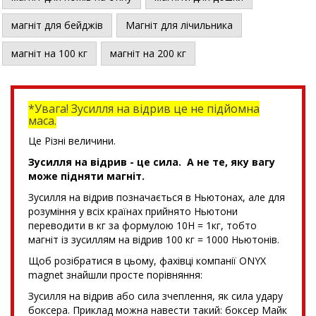
магніт для бейджів
Магніт для лічильника
магніт на 100 кг
магніт на 200 кг
*Увага! Зусилля на відрив це не підйомна
маса.
Це Різні величини.
Зусилля на відрив - це сила. А не те, яку вагу
може підняти магніт.
Зусилля на відрив позначається в Ньютонах, але для
розуміння у всіх країнах прийнято Ньютони
переводити в кг за формулою 10Н = 1кг, тобто
магніт із зусиллям на відрив 100 кг = 1000 Ньютонів.
Щоб розібратися в цьому, фахівці компанії ONYX
magnet знайшли просте порівняння:
Зусилля на відрив або сила зчеплення, як сила удару
боксера. Приклад можна навести такий: боксер Майк