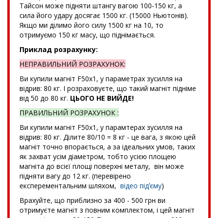
Тайсон може підняти штангу вагою 100-150 кг, а
сила його удару досягає 1500 кг. (15000 Ньютонів).
Якщо ми ділимо його силу 1500 кг на 10, то
отримуємо 150 кг масу, що піднімається.
Приклад розрахунку:
НЕПРАВИЛЬНИЙ РОЗРАХУНОК:
Ви купили магніт F50x1, у параметрах зусилля на
відрив: 80 кг. І розраховуєте, що такий магніт підніме
від 50 до 80 кг.
ЦЬОГО НЕ ВИЙДЕ!
ПРАВИЛЬНИЙ РОЗРАХУНОК :
Ви купили магніт F50x1, у парамтерах зусилля на
відрив: 80 кг. Ділите 80/10 = 8 кг - це вага, з якою цей
магніт точно впорається, а за ідеальних умов, таких
як захват усім діаметром, тобто усією площею
магніта до всієї площі поверхні металу, він може
підняти вагу до 12 кг. (перевірено
експерементальним шляхом,
відео підʼєму
)
Врахуйте, що приблизно за 400 - 500 грн ви
отримуєте магніт з повним комплектом, і цей магніт