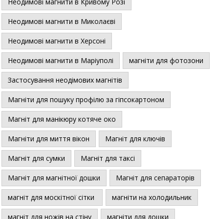
Неодимові магнити в Кривому Розі
Неодимові магнити в Миколаєві
Неодимові магнити в Херсоні
Неодимові магнити в Маріуполі
магніти для фотозони
Застосування неодімових магнітів
Магніти для пошуку профілю за гіпсокартоном
Магніт для манікюру котяче око
Магніти для миття вікон
Магніт для ключів
Магніт для сумки
Магніт для таксі
Магніт для магнітної дошки
Магніт для сепараторів
магніт для москітної сітки
магніти на холодильник
магніт для ножів на стіну
магніти для дошки