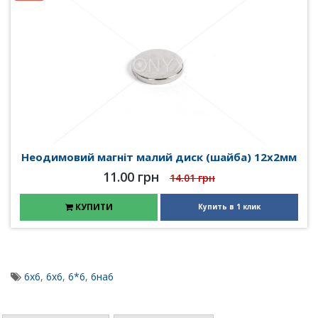
Неодимовий магніт малий диск (шайба) 12х2мм
11.00 грн
14.01 грн
КУПИТИ
Купить в 1 клик
6x6
,
6х6
,
6*6
,
6на6