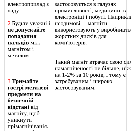
електроприлад з
застосовується в галузях
ладу.
промисловості, медицини, в
електроніці і побуті. Наприкл
2
Будьте уважні і
неодимові магніти
не допускайте
використовують у виробництв
попадання
жорстких дисків для
пальців
між
комп'ютерів
магнітом і
металом.
Такий магніт втрачає свою си
намагніченості не більше, ніж
на 1-2% за 10 років, і тому є
3
Тримайте
затребуваним і широко
гострі металеві
застосовуваним.
предмети на
безпечній
відстані
від
магніту, щоб
уникнути
прімагнічіванія.