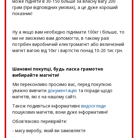
може підняти в 30-150 більше за власну вагу 200
грам (при відповідних умовах), а це дуже хороший
показник!
Ну а якщо вам необхідно піднімати 100кг і більше, то
ми не зможемо вам допомогти, в такому разі
потрібен виробничий електромагніт або величезний
магніт вагою від 10кг і вартістю понад 10-20 тис грн.
Шановні покупці, будь ласка грамотно
вибирайте магніти!
Ми переконливо просимо вас, перед покупкою
уважно вивчити
документацію
та поради щодо
магнітів, які є на нашому сайті.
Також подивіться інформативні
видоогляди
пошукових магнітів, вони дуже інформативні!
Обов'язково перевіряйте:
- масу виробу, який ви замовляєте