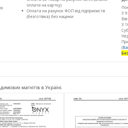
оплати на картку)
По
лі
Оплата на рахунок ФОП від підприємств
З 9
(безготівка) без націнки
Вів
З 1
Суб
Нед
Пр
(
Ва
Бе
имових магнітів в Україні.