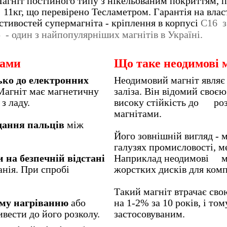
агніт постійного типу з нікельованим покриттям, п
11кг, що перевірено Тесламетром. Гарантія на власти
стивостей супермагніта - кріплення в корпусі
С16
5
- один з найпопулярніших магнітів в Україні.
тами
Що таке неодимові 
ько до електронних
Неодимовий магніт являє 
Магніт має магнетичну
заліза. Він відомий своє
ктроприлад з ладу.
високу стійкість до роз
магнітами.
дання пальців
між
Його зовнішній вигляд - 
галузях промисловості, ме
 на безпечній відстані
Наприклад неодимові ма
анія. При спробі
жорстких дис
Такий магніт втрачає сво
ому нагріванню
або
на 1-2% за 10 років, і то
ивести до його розколу.
застосовуваним.