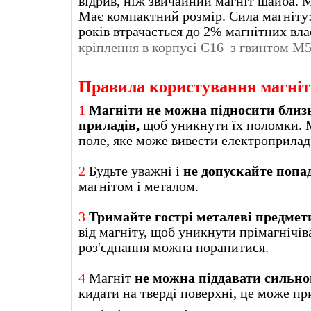
відрив, ніж звичайний магніт шайба. М
Має компактний розмір. Сила магніту: 
років втрачається до 2% магнітних вла
кріплення в корпусі
С16
з гвинтом
М
Правила користування магні
1
Магніти не можна підносити близ
приладів,
щоб уникнути їх поломки. 
поле, яке може вивести еле
2
Будьте уважні і
не допускайте попа
магнітом і металом.
3
Тримайте гострі металеві предмети
від магніту, щоб уникнути прімагнічів
роз'єднання можна поранитися.
4
Магніт
не можна піддавати сильн
кидати на тверді поверхні, це може пр