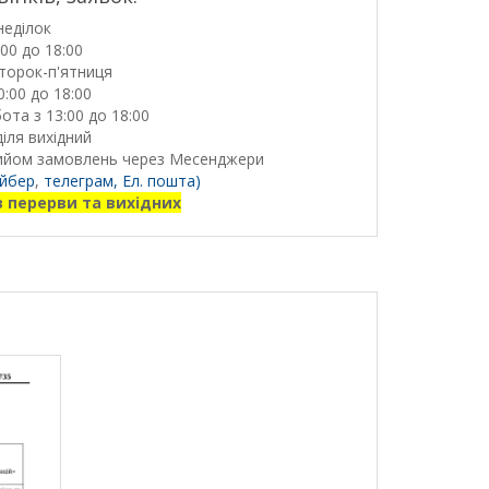
неділок
:00 до 18:00
торок-п'ятниця
0:00 до 18:00
ота з 13:00 до 18:00
іля вихідний
ийом замовлень через Месенджери
йбер
,
телеграм,
Ел. пошта)
з перерви та вихідних