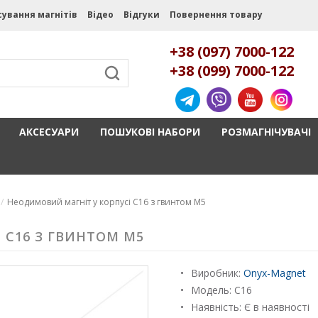
сування магнітів
Відео
Відгуки
Повернення товару
+38 (097) 7000-122
+38 (099) 7000-122
АКСЕСУАРИ
ПОШУКОВІ НАБОРИ
РОЗМАГНІЧУВАЧІ
Неодимовий магніт у корпусі C16 з гвинтом М5
 C16 З ГВИНТОМ М5
Виробник:
Onyx-Magnet
Модель:
С16
Наявність: Є в наявності