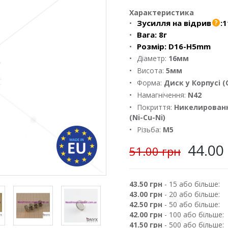
Характеристика
Зусилля на відрив
:
1
Вага:
8г
Розмір:
D16-H5mm
Діаметр:
16мм
Висота:
5мм
Форма:
Диск у Корпусі (
Намагнічення:
N42
Покриття:
Никелирован
(Ni-Cu-Ni)
Різьба:
М5
44.00
51.00 грн
43.50 грн
- 15 або більше:
43.00 грн
- 20 або більше:
42.50 грн
- 50 або більше:
42.00 грн
- 100 або більше:
41.50 грн
- 500 або більше: