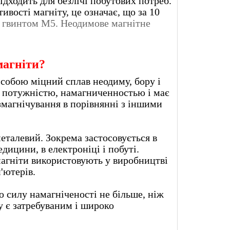
ідходить для безлічі побутових потреб.
вості магніту, це означає, що за 10
з гвинтом
М5
. Неодимове магнітне
магніти?
собою міцний сплав неодиму, бору і
ю потужністю, намагниченностью і має
магнічування в порівнянні з іншими
металевий. Зокрема застосовується в
дицини, в електроніці і побуті.
гніти використовують у виробництві
ків для комп'ютерів.
ю силу намагніченості не більше, ніж
му є затребуваним і широко