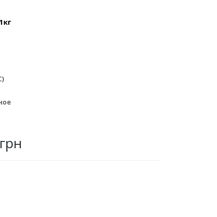
1кг
C)
ное
 грн