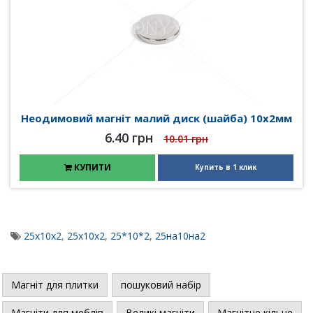
Неодимовий магніт малий диск (шайба) 10х2мм
6.40 грн
10.01 грн
КУПИТИ
Купить в 1 клик
25x10x2
,
25х10х2
,
25*10*2
,
25на10на2
Магніт для плитки
пошуковий набір
Магніти для меблів
Великі магніти
Магнітне кільце