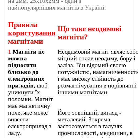
на 2мм. 25х10х2мм - один з
найпопулярніших магнітів в Україні.
Правила
Що таке неодимові
користування
магніти?
магнітами
1
Магніти не
Неодимовий магніт являє соб
можна
міцний сплав неодиму, бору і
підносити
заліза. Він відомий своєю
близько до
потужністю, намагниченност
електронних
і має високу стійкість до
приладів,
щоб
розмагнічування в порівнянні 
уникнути їх
іншими магнітами.
поломки. Магніт
має магнетичну
поле, яке може
Його зовнішній вигляд -
вивести
металевий. Зокрема
електроприлад з
застосовується в галузях
ладу.
промисловості, медицини, в