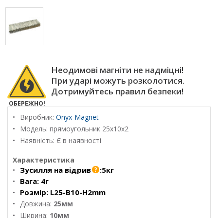
Неодимові магніти не надміцні!
При ударі можуть розколотися.
Дотримуйтесь правил безпеки!
ОБЕРЕЖНО!
Виробник:
Onyx-Magnet
Модель:
прямоугольник 25х10х2
Наявність: Є в наявності
Характеристика
Зусилля на відрив
:
5кг
Вага:
4г
Розмір:
L25-B10-H2mm
Довжина:
25мм
Ширина:
10мм