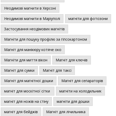
Неодимові магнити в Херсоні
Неодимові магнити в Маріуполі
магніти для фотозони
Застосування неодімових магнітів
Магніти для пошуку профілю за гіпсокартоном
Магніт для манікюру котяче око
Магніти для миття вікон
Магніт для ключів
Магніт для сумки
Магніт для таксі
Магніт для магнітної дошки
Магніт для сепараторів
магніт для москітної сітки
магніти на холодильник
магніт для ножів на стіну
магніти для дошки
магніт для бейджів
Магніт для лічильника