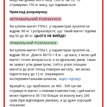
отримуємо 150 кг масу, що піднімається.
Приклад розрахунку:
НЕПРАВИЛЬНИЙ РОЗРАХУНОК:
Ви купили магніт F50x1, у параметрах зусилля на
відрив: 80 кг. І розраховуєте, що такий магніт підніме
від 50 до 80 кг.
ЦЬОГО НЕ ВИЙДЕ!
ПРАВИЛЬНИЙ РОЗРАХУНОК :
Ви купили магніт F50x1, у парамтерах зусилля на
відрив: 80 кг. Ділите 80/10 = 8 кг - це вага, з якою цей
магніт точно впорається, а за ідеальних умов, таких
як захват усім діаметром, тобто усією площею
магніта до всієї площі поверхні металу, він може
підняти вагу до 12 кг. (перевірено
експерементальним шляхом,
відео підʼєму
)
Врахуйте, що приблизно за 400 - 500 грн ви
отримуєте магніт з повним комплектом, і цей магніт
може підняти в 30-150 більше за власну вагу 200
грам (при відповідних умовах), а це дуже хороший
показник!