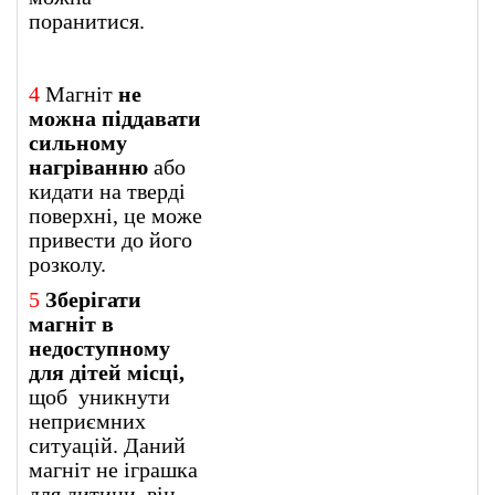
поранитися.
4
Магніт
не
можна піддавати
сильному
нагріванню
або
кидати на тверді
поверхні, це може
привести до його
розколу.
5
Зберігати
магніт в
недоступному
для дітей місці,
щоб уникнути
неприємних
ситуацій. Даний
магніт не іграшка
для дитини, він