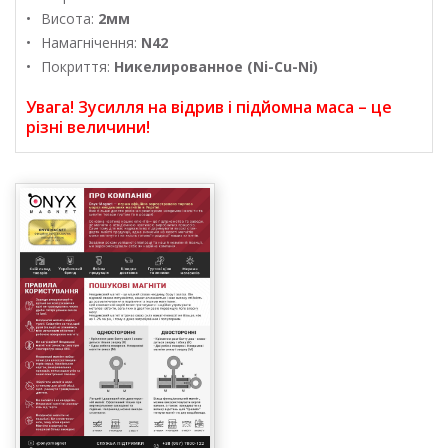
Висота:
2мм
Намагнічення:
N42
Покриття:
Никелированное (Ni-Cu-Ni)
Увага! Зусилля на відрив і підйомна маса – це
різні величини!