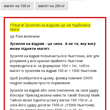
магніт на 100 кг
магніт на 200 кг
*Увага! Зусилля на відрив це не підйомна
маса.
Це Різні величини.
Зусилля на відрив - це сила. А не те, яку вагу
може підняти магніт.
Зусилля на відрив позначається в Ньютонах, але для
розуміння у всіх країнах прийнято Ньютони
переводити в кг за формулою 10Н = 1кг, тобто
магніт із зусиллям на відрив 100 кг = 1000 Ньютонів.
Щоб розібратися в цьому, фахівці компанії ONYX
magnet знайшли просте порівняння:
Зусилля на відрив або сила зчеплення, як сила удару
боксера. Приклад можна навести такий: боксер Майк
Тайсон може підняти штангу вагою 100-150 кг, а
сила його удару досягає 1500 кг. (15000 Ньютонів).
Якщо ми ділимо його силу 1500 кг на 10, то