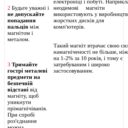
електроніці і побуті. Наприкл
2
Будьте уважні і
неодимові магніти
не допускайте
використовують у виробництв
попадання
жорстких дисків для
пальців
між
комп'ютерів
магнітом і
металом.
Такий магніт втрачає свою си
намагніченості не більше, ніж
на 1-2% за 10 років, і тому є
3
Тримайте
затребуваним і широко
гострі металеві
застосовуваним.
предмети на
безпечній
відстані
від
магніту, щоб
уникнути
прімагнічіванія.
При спробі
роз'єднання
можна