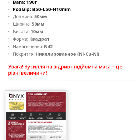
Вага:
190г
Розмір:
B50-L50-H10mm
Довжина:
50мм
Ширина:
50мм
Висота:
10мм
Форма:
Квадрат
Намагнічення:
N42
Покриття:
Никелированное (Ni-Cu-Ni)
Увага! Зусилля на відрив і підйомна маса – це
різні величини!