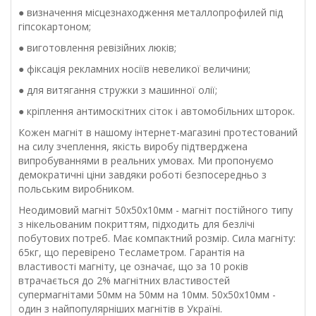
● визначення місцезнаходження металлопрофилей під
гіпсокартоном;
● виготовлення ревізійних люків;
● фіксація рекламних носіїв невеликої величини;
● для витягання стружки з машинної олії;
● кріплення антимоскітних сіток і автомобільних шторок.
Кожен магніт в нашому інтернет-магазині протестований
на силу зчеплення, якість виробу підтверджена
випробуваннями в реальних умовах. Ми пропонуємо
демократичні ціни завдяки роботі безпосередньо з
польським виробником.
Неодимовий магніт 50х50х10мм - магніт постійного типу
з нікельованим покриттям, підходить для безлічі
побутових потреб. Має компактний розмір. Сила магніту:
65кг, що перевірено Тесламетром. Гарантія на
властивості магніту, це означає, що за 10 років
втрачається до 2% магнітних властивостей
супермагнітами 50мм на 50мм на 10мм. 50х50х10мм -
один з найпопулярніших магнітів в Україні.