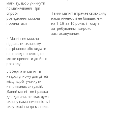
магніту, щоб уникнути
прімагнічіванія. При
спробі
Такий магніт втрачає свою силу
роз'єднання можна
намагніченості не більше, ніж
поранитися.
на 1-2% за 10 років, і тому є
затребуваним і широко
застосовуваним.
4 Магніт не можна
піддавати сильному
нагріванню або кидати
на тверді поверхні, це
може привести до його
розколу.
5 Зберігати магніт в
недоступному для дітей
місці, щоб уникнути
неприємних ситуацій.
Даний магніт не іграшка
для дитини, він має дуже
сильну намагниченність і
силу тяжіння до металів.