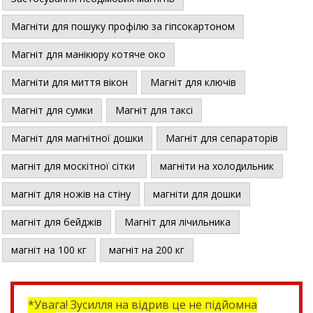
Магніти для пошуку профілю за гіпсокартоном
Магніт для манікюру котяче око
Магніти для миття вікон
Магніт для ключів
Магніт для сумки
Магніт для таксі
Магніт для магнітної дошки
Магніт для сепараторів
магніт для москітної сітки
магніти на холодильник
магніт для ножів на стіну
магніти для дошки
магніт для бейджів
Магніт для лічильника
магніт на 100 кг
магніт на 200 кг
*Увага! Зусилля на відрив це не підйомна