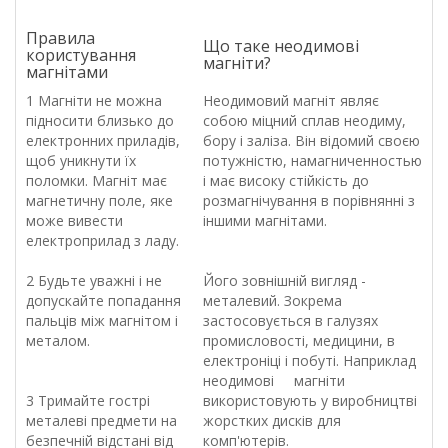
Правила
Що таке неодимові
користування
магніти?
магнітами
1 Магніти не можна
Неодимовий магніт являє
підносити близько до
собою міцний сплав неодиму,
електронних приладів,
бору і заліза. Він відомий своєю
щоб уникнути їх
потужністю, намагниченностью
поломки. Магніт має
і має високу стійкість до
магнетичну поле, яке
розмагнічування в порівнянні з
може вивести
іншими магнітами.
електроприлад з ладу.
2 Будьте уважні і не
Його зовнішній вигляд -
допускайте попадання
металевий. Зокрема
пальців між магнітом і
застосовується в галузях
металом.
промисловості, медицини, в
електроніці і побуті. Наприклад
неодимові магніти
3 Тримайте гострі
використовують у виробництві
металеві предмети на
жорстких дисків для
безпечній відстані від
комп'ютерів.