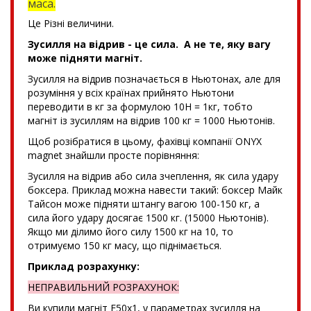
маса.
Це Різні величини.
Зусилля на відрив - це сила. А не те, яку вагу
може підняти магніт.
Зусилля на відрив позначається в Ньютонах, але для
розуміння у всіх країнах прийнято Ньютони
переводити в кг за формулою 10Н = 1кг, тобто
магніт із зусиллям на відрив 100 кг = 1000 Ньютонів.
Щоб розібратися в цьому, фахівці компанії ONYX
magnet знайшли просте порівняння:
Зусилля на відрив або сила зчеплення, як сила удару
боксера. Приклад можна навести такий: боксер Майк
Тайсон може підняти штангу вагою 100-150 кг, а
сила його удару досягає 1500 кг. (15000 Ньютонів).
Якщо ми ділимо його силу 1500 кг на 10, то
отримуємо 150 кг масу, що піднімається.
Приклад розрахунку:
НЕПРАВИЛЬНИЙ РОЗРАХУНОК:
Ви купили магніт F50x1, у параметрах зусилля на