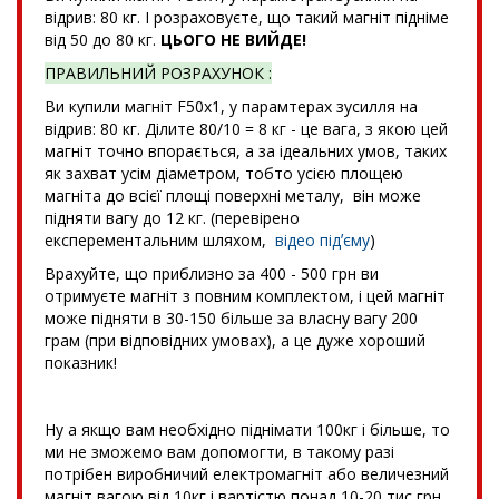
відрив: 80 кг. І розраховуєте, що такий магніт підніме
від 50 до 80 кг.
ЦЬОГО НЕ ВИЙДЕ!
ПРАВИЛЬНИЙ РОЗРАХУНОК :
Ви купили магніт F50x1, у парамтерах зусилля на
відрив: 80 кг. Ділите 80/10 = 8 кг - це вага, з якою цей
магніт точно впорається, а за ідеальних умов, таких
як захват усім діаметром, тобто усією площею
магніта до всієї площі поверхні металу, він може
підняти вагу до 12 кг. (перевірено
експерементальним шляхом,
відео підʼєму
)
Врахуйте, що приблизно за 400 - 500 грн ви
отримуєте магніт з повним комплектом, і цей магніт
може підняти в 30-150 більше за власну вагу 200
грам (при відповідних умовах), а це дуже хороший
показник!
Ну а якщо вам необхідно піднімати 100кг і більше, то
ми не зможемо вам допомогти, в такому разі
потрібен виробничий електромагніт або величезний
магніт вагою від 10кг і вартістю понад 10-20 тис грн.