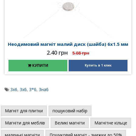
Неодимовий магніт малий диск (шайба) 6х1.5 мм
2.40 грн
5.08 грн
КУПИТИ
Купить в 1 клик
3x6
,
3х6
,
3*6
,
3на6
Магніт для плитки
пошуковий набір
Магніти для меблів
Великі магніти
Магнітне кільце
маленькі магніти
Пошуковий магніт - знижки до 50%