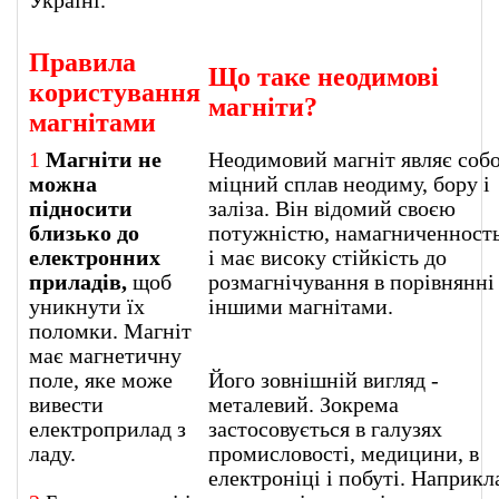
Правила
Що таке неодимові
користування
магніти?
магнітами
1
Магніти не
Неодимовий магніт являє соб
можна
міцний сплав неодиму, бору і
підносити
заліза. Він відомий своєю
близько до
потужністю, намагниченност
електронних
і має високу стійкість до
приладів,
щоб
розмагнічування в порівнянні 
уникнути їх
іншими магнітами.
поломки. Магніт
має магнетичну
поле, яке може
Його зовнішній вигляд -
вивести
металевий. Зокрема
електроприлад з
застосовується в галузях
ладу.
промисловості, медицини, в
електроніці і побуті. Наприкл