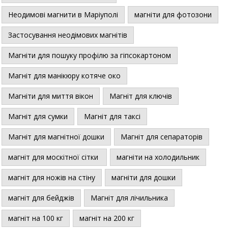
Неодимові магнити в Маріуполі
магніти для фотозони
Застосування неодімових магнітів
Магніти для пошуку профілю за гіпсокартоном
Магніт для манікюру котяче око
Магніти для миття вікон
Магніт для ключів
Магніт для сумки
Магніт для таксі
Магніт для магнітної дошки
Магніт для сепараторів
магніт для москітної сітки
магніти на холодильник
магніт для ножів на стіну
магніти для дошки
магніт для бейджів
Магніт для лічильника
магніт на 100 кг
магніт на 200 кг