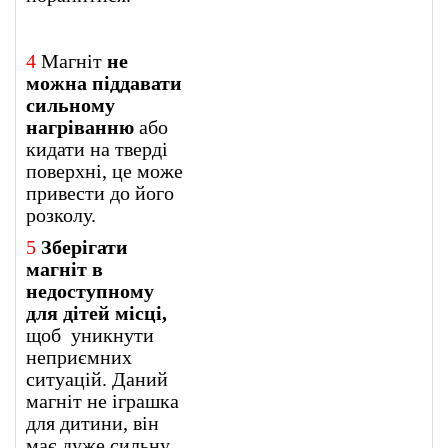
4
Магніт
не
можна піддавати
сильному
нагріванню
або
кидати на тверді
поверхні, це може
привести до його
розколу.
5
Зберігати
магніт в
недоступному
для дітей місці,
щоб уникнути
неприємних
ситуацій. Даний
магніт не іграшка
для дитини, він
має дуже сильну