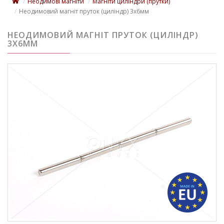
Неодимові магніти
Магніти циліндри (прутки)
Неодимовий магніт пруток (циліндр) 3х6мм
НЕОДИМОВИЙ МАГНІТ ПРУТОК (ЦИЛІНДР)
3Х6ММ