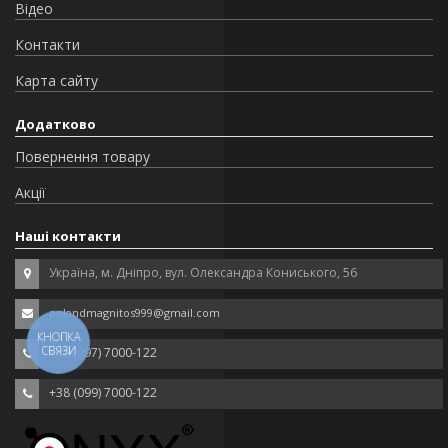
Відео
Контакти
Карта сайту
Додатково
Повернення товару
Акції
Наші контакти
Україна, м. Дніпро, вул. Олександра Кониського, 56
polandmagnitos999@gmail.com
КНОПКА
СВЯЗИ
+38 (097) 7000-122
+38 (099) 7000-122