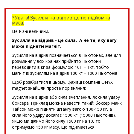
*Увага! Зусилля на відрив це не підйомна
маса.
Це Різні величини.
Зусилля на відрив - це сила. А не те, яку вагу
може підняти магніт.
Зусилля на відрив позначається в Ньютонах, але для
розуміння у всіх країнах прийнято Ньютони
переводити в кг за формулою 10Н = 1кг, тобто
магніт із зусиллям на відрив 100 кг = 1000 Ньютонів.
Щоб розібратися в цьому, фахівці компанії ONYX
magnet знайшли просте порівняння:
Зусилля на відрив або сила зчеплення, як сила удару
боксера. Приклад можна навести такий: боксер Майк
Тайсон може підняти штангу вагою 100-150 кг, а
сила його удару досягає 1500 кг. (15000 Ньютонів).
Якщо ми ділимо його силу 1500 кг на 10, то
отримуємо 150 кг масу, що піднімається.