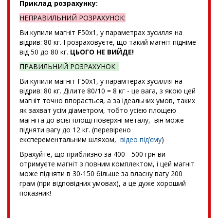
Приклад розрахунку:
НЕПРАВИЛЬНИЙ РОЗРАХУНОК:
Ви купили магніт F50x1, у параметрах зусилля на
відрив: 80 кг. І розраховуєте, що такий магніт підніме
від 50 до 80 кг.
ЦЬОГО НЕ ВИЙДЕ!
ПРАВИЛЬНИЙ РОЗРАХУНОК :
Ви купили магніт F50x1, у парамтерах зусилля на
відрив: 80 кг. Ділите 80/10 = 8 кг - це вага, з якою цей
магніт точно впорається, а за ідеальних умов, таких
як захват усім діаметром, тобто усією площею
магніта до всієї площі поверхні металу, він може
підняти вагу до 12 кг. (перевірено
експерементальним шляхом,
відео підʼєму
)
Врахуйте, що приблизно за 400 - 500 грн ви
отримуєте магніт з повним комплектом, і цей магніт
може підняти в 30-150 більше за власну вагу 200
грам (при відповідних умовах), а це дуже хороший
показник!