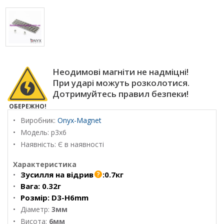
Неодимові магніти не надміцні!
При ударі можуть розколотися.
Дотримуйтесь правил безпеки!
ОБЕРЕЖНО!
Виробник:
Onyx-Magnet
Модель:
p3x6
Наявність: Є в наявності
Характеристика
Зусилля на відрив
:
0.7кг
Вага:
0.32г
Розмір:
D3-H6mm
Діаметр:
3мм
Висота:
6мм