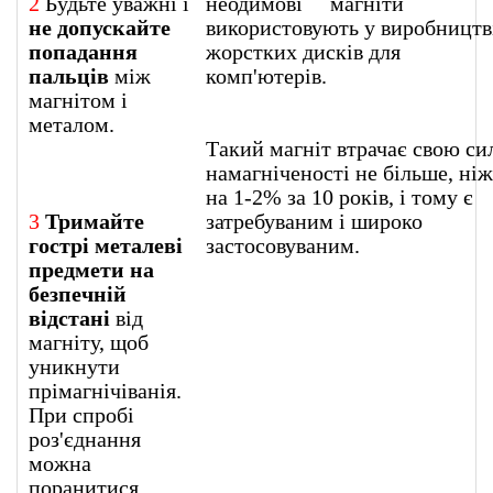
2
Будьте уважні і
неодимові магніти
не допускайте
використовують у виробництв
попадання
жорстких дисків для
пальців
між
комп'ютерів
магнітом і
металом.
Такий магніт втрачає свою си
намагніченості не більше, ніж
на 1-2% за 10 років, і тому є
3
Тримайте
затребуваним і широко
гострі металеві
застосовуваним.
предмети на
безпечній
відстані
від
магніту, щоб
уникнути
прімагнічіванія.
При спробі
роз'єднання
можна
поранитися.