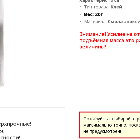
Характеристика
Тип товара:
Клей
Вес:
20г
Материал:
Смола эпокс
Внимание! Усилие на о
подъёмная масса это р
величины!
Пожалуйста, выбирайте р
ерхпрочные!
максимально точно, поск
я.
не предусмотрен!
сности!