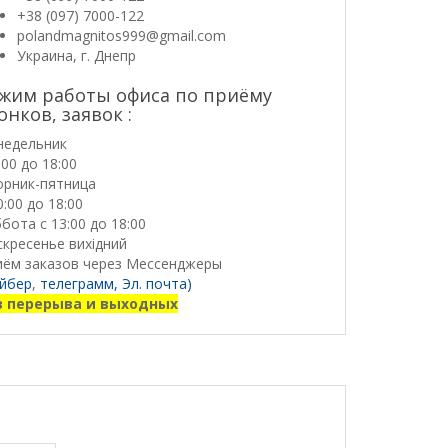
+38 (097) 7000-122
polandmagnitos999@gmail.com
Украина, г. Днепр
жим работы офиса по приёму
онков, заявок :
недельник
:00 до 18:00
орник-пятница
0:00 до 18:00
бота с 13:00 до 18:00
кресенье вихідний
иём заказов через Мессенджеры
йбер
,
телеграмм,
Эл. почта)
з перерыва и выходных