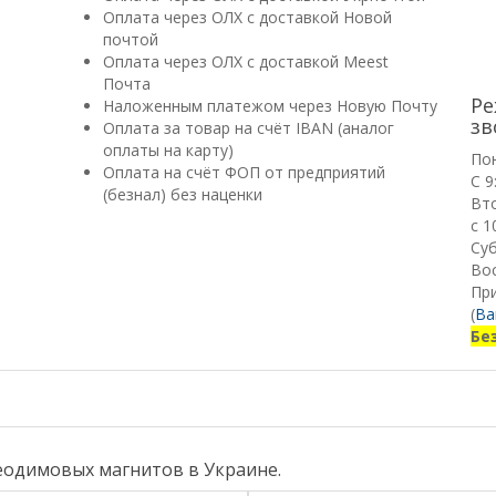
Оплата через ОЛХ с доставкой Новой
почтой
Оплата через ОЛХ с доставкой Meest
Почта
Ре
Наложенным платежом через Новую Почту
зв
Оплата за товар на счёт IBAN (аналог
оплаты на карту)
По
Оплата на счёт ФОП от предприятий
С 9
(безнал) без наценки
Вт
с 1
Суб
Вос
Пр
(
Ва
Бе
еодимовых магнитов в Украине.