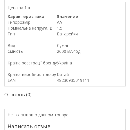
Цена за 1шт
Характеристика
Значение
Типорозмір
AA
Номінальна напруга, В
1.5
Тип
Батарейки
Вид
Лужні
Ємність
2600 мА·год
Країна реєстрації бренду
Україна
Країна-виробник товару
Китай
EAN
48230935019111
Отзывов (0)
Нет отзывов о данном товаре.
Написать отзыв