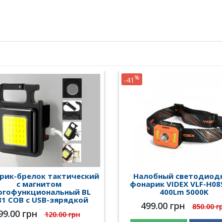
%
-41
рик-брелок тактический
Налобный светодиод
с магнитом
фонарик VIDEX VLF-H08
огофункциональный BL
400Lm 5000K
31 COB с USB-зярядкой
499.00 грн
850.00 г
99.00 грн
120.00 грн