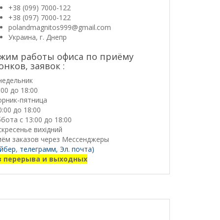
+38 (099) 7000-122
+38 (097) 7000-122
polandmagnitos999@gmail.com
Украина, г. Днепр
жим работы офиса по приёму
онков, заявок :
недельник
:00 до 18:00
орник-пятница
0:00 до 18:00
бота с 13:00 до 18:00
кресенье вихідний
иём заказов через Мессенджеры
йбер
,
телеграмм,
Эл. почта)
з перерыва и выходных