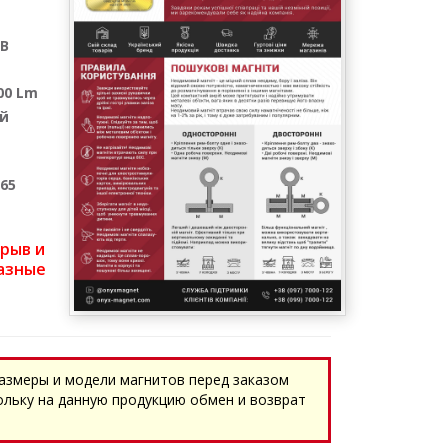
SB
00 Lm
й
P65
трыв и
азные
азмеры и модели магнитов перед заказом
ольку на данную продукцию обмен и возврат