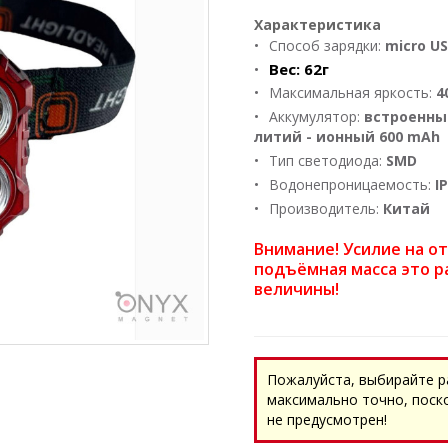
Характеристика
Способ зарядки:
micro U
Вес:
62г
Максимальная яркость:
4
Аккумулятор:
встроенны
литий - ионный 600 mAh
Тип светодиода:
SMD
Водонепроницаемость:
I
Производитель:
Китай
Внимание! Усилие на о
подъёмная масса это р
величины!
Пожалуйста, выбирайте р
максимально точно, поск
не предусмотрен!