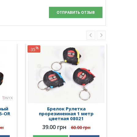
ОТПРАВИТЬ ОТЗЫВ
%
%
-35
-56
ный
Брелок Рулетка
Руч
5-OR
прорезиненная 1 метр
фонарь
цветная 08021
и функ
7718
39.00 грн
рн
60.00 грн
34