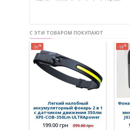
С ЭТИ ТОВАРОМ ПОКУПАЮТ
%
%
-50
-18
Легкий налобный
Фона
аккумуляторный фонарь 2 в 1
с датчиком движения 350лм
мн
XPE-COB-350Lm ULTRApower
J0
199.00 грн
399.00 грн