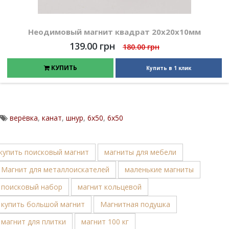
Неодимовый магнит квадрат 20х20х10мм
139.00 грн
180.00 грн
КУПИТЬ
Купить в 1 клик
верёвка
,
канат
,
шнур
,
6х50
,
6x50
купить поисковый магнит
магниты для мебели
Магнит для металлоискателей
маленькие магниты
поисковый набор
магнит кольцевой
купить большой магнит
Магнитная подушка
магнит для плитки
магнит 100 кг