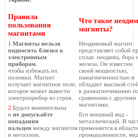
Правила
Что такое неоди
пользования
магниты?
магнитами
1
Магниты нельзя
Неодимовый магнит
подносить близко к
представляет собой п
электронным
сплав неодима, бора 
приборам
,
железа. Он известен
чтобы избежать их
своей мощностью,
поломки. Магнит
намагниченностью и
излучает магнитное поле,
обладает высокой сто
которое может вывести
к размагничиванию п
электроприбор из строя.
сравнению с другими
магнитами.
2
Будьте внимательны
и
не допускайте
Его внешний вид -
попадания
металлический. В час
пальцев
между магнитом
применяется в област
и металлом.
промышленности, ме