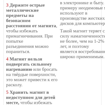
в электронике и быту.
3
Держите острые
примеру неодимовые 
металлические
используют в
предметы на
производстве жестких
безопасном
дисков для компьютер
расстоянии от магнита
,
чтобы избежать
Такой магнит теряет 
примагничивания. При
силу намагниченност
попытке
не более, чем на 1-2%
разъединения можно
лет, и поэтому
пораниться.
является востребован
широко применимым.
4
Магнит нельзя
подвергать сильному
нагреванию
или бросать
на твёрдые поверхности,
это может привести к его
расколу.
5
Хранить магнит в
недоступном для детей
месте,
чтобы избежать