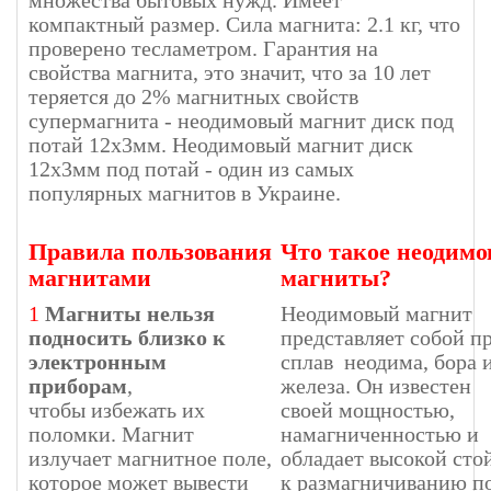
компактный размер. Сила магнита: 2.1 кг, что
проверено тесламетром. Гарантия на
свойства магнита, это значит, что за 10 лет
теряется до 2% магнитных свойств
супермагнита - неодимовый магнит диск под
потай 12х3мм. Неодимовый магнит диск
12х3мм под потай - один из самых
популярных магнитов в Украине.
Правила пользования
Что такое неодим
магнитами
магниты?
1
Магниты нельзя
Неодимовый магнит
подносить близко к
представляет собой п
электронным
сплав неодима, бора 
приборам
,
железа. Он известен
чтобы избежать их
своей мощностью,
поломки. Магнит
намагниченностью и
излучает магнитное поле,
обладает высокой сто
которое может вывести
к размагничиванию п