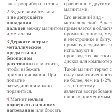
электроприбор из строя.
сравнению с другими
магнитами.
2
Будьте внимательны
и
не допускайте
Его внешний вид -
попадания
металлический. В час
пальцев
между магнитом
применяется в област
и металлом.
промышленности, ме
в электронике и быту.
3
Держите острые
примеру неодимовые 
металлические
используют в
предметы на
производстве жестких
безопасном
дисков для компьютер
расстоянии
от магнита,
чтобы избежать
Такой магнит теряет 
примагничивания. При
силу намагниченност
попытке
не более, чем на 1-2%
разъединения можно
лет, и поэтому
пораниться.
является востребован
широко применимым.
4
Магнит
нельзя
подвергать сильному
нагреванию
или бросать