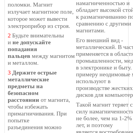
намагниченностью и
поломки. Магнит
обладает высокой сто
излучает магнитное поле,
к размагничиванию п
которое может вывести
сравнению с другими
электроприбор из строя.
магнитами.
2
Будьте внимательны
Его внешний вид -
и
не допускайте
металлический. В час
попадания
применяется в област
пальцев
между магнитом
промышленности, ме
и металлом.
в электронике и быту.
3
Держите острые
примеру неодимовые 
металлические
используют в
предметы на
производстве жестких
безопасном
дисков для компьютер
расстоянии
от магнита,
Такой магнит теряет 
чтобы избежать
силу намагниченност
примагничивания. При
не более, чем на 1-2%
попытке
лет, и поэтому
разъединения можно
является востребован