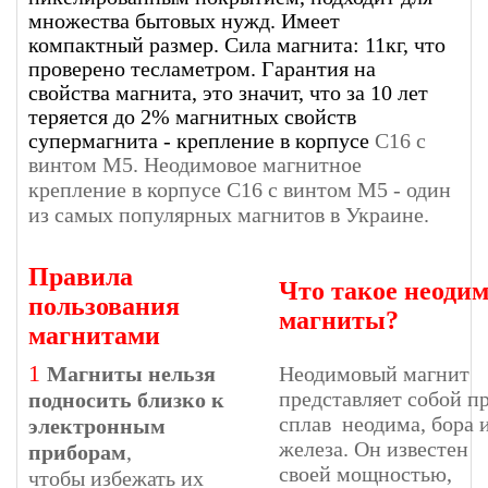
множества бытовых нужд. Имеет
компактный размер. Сила магнита: 11кг, что
проверено тесламетром. Гарантия на
свойства магнита, это значит, что за 10 лет
теряется до 2% магнитных свойств
супермагнита - крепление в корпусе
С16
с
винтом
М5
. Неодимовое магнитное
крепление в корпусе
С16
с винтом М5 - один
из самых популярных магнитов в Украине.
Правила
Что такое неоди
пользования
магниты?
магнитами
1
Магниты нельзя
Неодимовый магнит
представляет собой п
подносить близко к
сплав неодима, бора 
электронным
железа. Он известен
приборам
,
своей мощностью,
чтобы избежать их