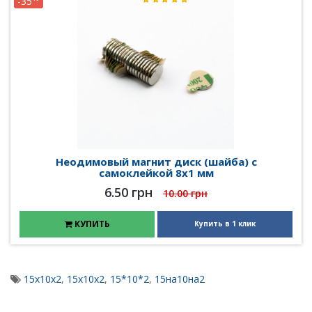
-35
Неодимовый магнит диск (шайба) с
самоклейкой 8х1 мм
6.50 грн
10.00 грн
КУПИТЬ
Купить в 1 клик
15х10х2
,
15х10х2
,
15*10*2
,
15на10на2