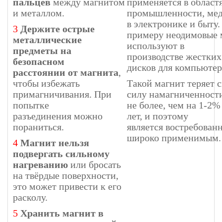
пальцев
между магнитом
применяется в област
и металлом.
промышленности, ме
в электронике и быту.
3
Держите острые
примеру неодимовые 
металлические
используют в
предметы на
производстве жестких
безопасном
дисков для компьютер
расстоянии от магнита
,
чтобы избежать
Такой магнит теряет 
примагничивания. При
силу намагниченност
попытке
не более, чем на 1-2%
разъединения можно
лет, и поэтому
пораниться.
является востребован
широко применимым.
4
Магнит нельзя
подвергать сильному
нагреванию
или бросать
на твёрдые поверхности,
это может привести к его
расколу.
5
Хранить магнит в