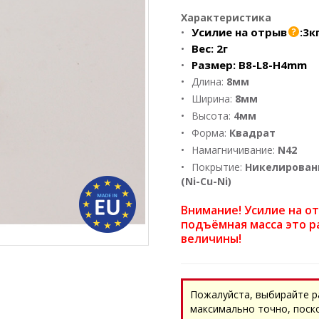
Характеристика
Усилие на отрыв
:
3к
Вес:
2г
Размер:
B8-L8-H4mm
Длина:
8мм
Ширина:
8мм
Высота:
4мм
Форма:
Квадрат
Намагничивание:
N42
Покрытие:
Никелирован
(Ni-Cu-Ni)
Внимание! Усилие на о
подъёмная масса это р
величины!
Пожалуйста, выбирайте р
максимально точно, поск