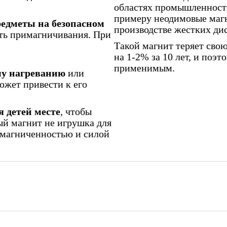
областях промышленности
примеру неодимовые маг
едметы на безопасном
производстве жестких ди
ать примагничивания. При
Такой магнит теряет свою
на 1-2% за 10 лет, и поэ
применимым.
му нагреванию
или
ожет привести к его
 детей месте
, чтобы
й магнит не игрушка для
намагниченностью и силой