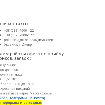
ши контакты:
+38 (099) 7000-122
+38 (097) 7000-122
polandmagnitos999@gmail.com
Украина, г. Днепр
жим работы офиса по приёму
онков, заявок :
недельник
:00 до 18:00
орник-пятница
0:00 до 18:00
бота с 13:00 до 18:00
кресенье вихідний
иём заказов через Мессенджеры
йбер
,
телеграмм,
Эл. почта)
з перерыва и выходных