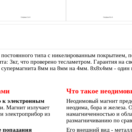
 постоянного типа с никелированным покрытием, п
: 3кг, что проверено тесламетром. Гарантия на свой
в супермагнита 8мм на 8мм на 4мм. 8х8х4мм - один
ами
Что такое неодимо
о к электронным
Неодимовый магнит пред
и. Магнит излучает
неодима, бора и железа.
ти электроприбор из
намагниченностью и обла
размагничиванию по сра
е попадания
Его внешний вид - метал