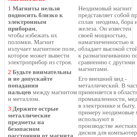
1
Магниты нельзя
Неодимовый магнит
подносить близко к
представляет собой п
электронным
сплав неодима, бора 
приборам
,
железа. Он известен
чтобы избежать их
своей мощностью,
поломки. Магнит
намагниченностью и
излучает магнитное поле,
обладает высокой сто
которое может вывести
к размагничиванию п
электроприбор из строя.
сравнению с другими
магнитами.
2
Будьте внимательны
и не допускайте
Его внешний вид -
попадания
металлический. В час
пальцев
между магнитом
применяется в област
и металлом.
промышленности, ме
в электронике и быту.
3
Держите острые
примеру неодимовые 
металлические
используют в
предметы на
производстве жестких
безопасном
дисков для компьютер
расстоянии от магнита
,